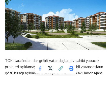
TOKİ tarafından dar gelirli vatandaşları ev sahibi yapacak
projeleri açıklamaya devam ediyor. Dar gelirli vatandaşların
gözü kulağı açıklanacak yeni projelerde. Emlak Haber Ajansı
olarak Toplu Konut İdaresi tarafından açıklanan yeni
duyuruları sizler için araştırdık.
TOKİ uygun konut projeleri ile kira öder gibi ev sahibi
yapmak amacı ile yeni sosyal konut projeleri imal etmeye
devam ediyor.
TOKİ tarafından yayımlanan yeni ihale takvimi ile aralarında