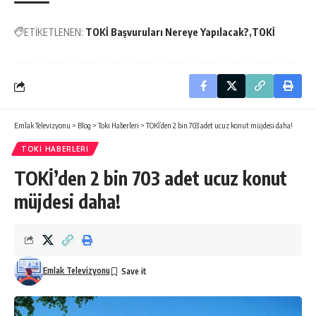
ETİKETLENEN:
TOKİ Başvuruları Nereye Yapılacak?
TOKİ
Emlak Televizyonu
>
Blog
>
Toki Haberleri
>
TOKİ’den 2 bin 703 adet ucuz konut müjdesi daha!
TOKI HABERLERI
TOKİ’den 2 bin 703 adet ucuz konut
müjdesi daha!
Emlak Televizyonu