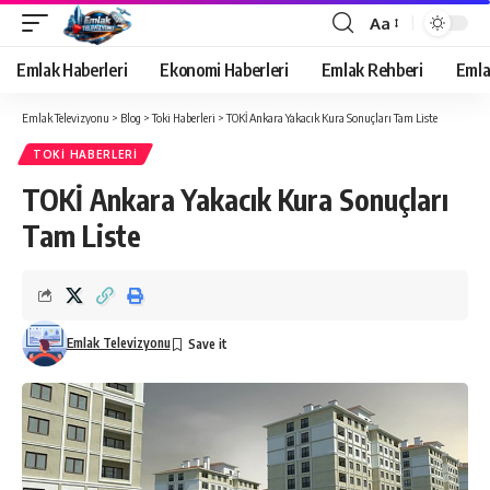
Aa
Yazı
Tipi
Emlak Haberleri
Ekonomi Haberleri
Emlak Rehberi
Emla
Yeniden
Boyutlandırıcı
Emlak Televizyonu
>
Blog
>
Toki Haberleri
>
TOKİ Ankara Yakacık Kura Sonuçları Tam Liste
TOKI HABERLERI
TOKİ Ankara Yakacık Kura Sonuçları
Tam Liste
Emlak Televizyonu