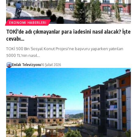
EKONOMI HABERLERI
TOKİ’de adı çıkmayanlar para iadesini nasıl alacak? İşte
cevabı…
TOKİ 500 Bin Sosyal Konut Projesi'ne başvuru yaparken yatırılan
5000 TL'nin nasıl…
Emlak Televizyonu
16 Şubat 2026