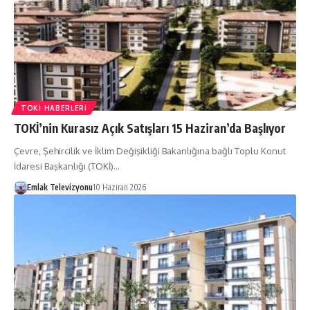
TOKI HABERLERI
TOKİ’nin Kurasız Açık Satışları 15 Haziran’da Başlıyor
Çevre, Şehircilik ve İklim Değişikliği Bakanlığına bağlı Toplu Konut
İdaresi Başkanlığı (TOKİ)…
Emlak Televizyonu
10 Haziran 2026