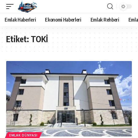
Emlak Haberleri
Ekonomi Haberleri
Emlak Rehberi
Emla
Etiket:
TOKİ
EMLAK DÜNYASI