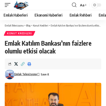
Aa
Yazı
Tipi
Emlak Haberleri
Ekonomi Haberleri
Emlak Rehberi
Emla
Yeniden
Boyutlandırıcı
Emlak Televizyonu
>
Blog
>
Konut Kredileri
>
Emlak Katılım Bankası’nın faizlere olumlu etkisi olacak
KONUT KREDILERI
Emlak Katılım Bankası’nın faizlere
olumlu etkisi olacak
Emlak Televizyonu