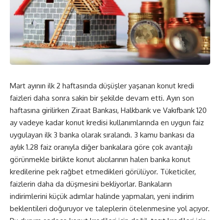
Mart ayının ilk 2 haftasında düşüşler yaşanan konut kredi
faizleri daha sonra sakin bir şekilde devam etti. Ayın son
haftasına girilirken Ziraat Bankası, Halkbank ve Vakıfbank 120
ay vadeye kadar konut kredisi kullanımlarında en uygun faiz
uygulayan ilk 3 banka olarak sıralandı. 3 kamu bankası da
aylık 1.28 faiz oranıyla diğer bankalara göre çok avantajlı
görünmekle birlikte konut alıcılarının halen banka konut
kredilerine pek rağbet etmedikleri görülüyor. Tüketiciler,
faizlerin daha da düşmesini bekliyorlar. Bankaların
indirimlerini küçük adımlar halinde yapmaları, yeni indirim
beklentileri doğuruyor ve taleplerin ötelenmesine yol açıyor.