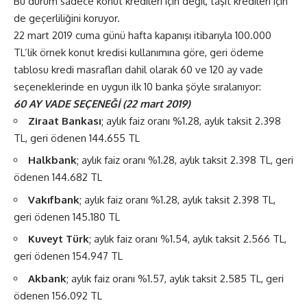
Bu durum sadece konut kredileri için değil, taşıt kredileri için
de geçerliliğini koruyor.
22 mart 2019 cuma günü hafta kapanışı itibarıyla 100.000
TL’lik örnek konut kredisi kullanımına göre, geri ödeme
tablosu kredi masrafları dahil olarak 60 ve 120 ay vade
seçeneklerinde en uygun ilk 10 banka şöyle sıralanıyor:
60 AY VADE SEÇENEĞİ (22 mart 2019)
Ziraat Bankası
; aylık faiz oranı %1.28, aylık taksit 2.398
TL, geri ödenen 144.655 TL
Halkbank
; aylık faiz oranı %1.28, aylık taksit 2.398 TL, geri
ödenen 144.682 TL
Vakıfbank
; aylık faiz oranı %1.28, aylık taksit 2.398 TL,
geri ödenen 145.180 TL
Kuveyt Türk
; aylık faiz oranı %1.54, aylık taksit 2.566 TL,
geri ödenen 154.947 TL
Akbank
; aylık faiz oranı %1.57, aylık taksit 2.585 TL, geri
ödenen 156.092 TL