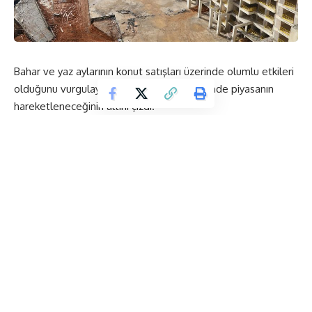
Bahar ve yaz aylarının konut satışları üzerinde olumlu etkileri
olduğunu vurgulayan İlhan Erdal, bu dönemde piyasanın
hareketleneceğinin altını çizdi.
Yaşanan bu hareketliliğin inşaat sektörünün yan kollarını da
besleyeceğine vurgu yapan İlhan Erdal “Türkiye’de 2018
Nisan ayında, 103 087 konut satışı gerçekleşmişti.
Bu rakamın önümüz Nisan ayında artacağını düşünüyorum.
Bahar ve yaz aylarında konut sektöründe canlanma
yaşanacağı şüphesiz.
Konut faizlerinde yaşanan düşüş ve firma bünyesinde yapılan
kampanyalar ile konut sektörü canlanacaktır. Bahar demek
heyecan ve yeni başlangıçlar demektir. Dolayısıyla bu
dönemde konut satışlarında hareket yaşanacağı
görüşündeyim” ifadelerini kullandı.