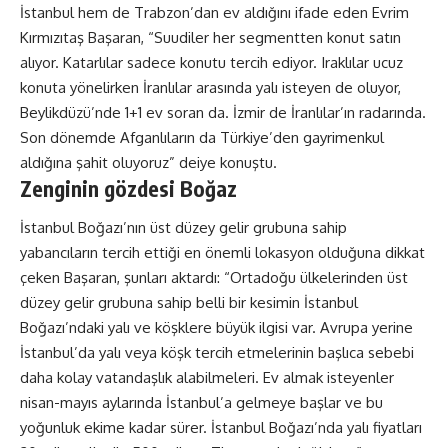
İstanbul hem de Trabzon’dan ev aldığını ifade eden Evrim
Kırmızıtaş Başaran, “Suudiler her segmentten konut satın
alıyor. Katarlılar sadece konutu tercih ediyor. Iraklılar ucuz
konuta yönelirken İranlılar arasında yalı isteyen de oluyor,
Beylikdüzü’nde 1+1 ev soran da. İzmir de İranlılar’ın radarında.
Son dönemde Afganlıların da Türkiye’den gayrimenkul
aldığına şahit oluyoruz” deiye konuştu.
Zenginin gözdesi Boğaz
İstanbul Boğazı’nın üst düzey gelir grubuna sahip
yabancıların tercih ettiği en önemli lokasyon olduğuna dikkat
çeken Başaran, şunları aktardı: “Ortadoğu ülkelerinden üst
düzey gelir grubuna sahip belli bir kesimin İstanbul
Boğazı’ndaki yalı ve köşklere büyük ilgisi var. Avrupa yerine
İstanbul’da yalı veya köşk tercih etmelerinin başlıca sebebi
daha kolay vatandaşlık alabilmeleri. Ev almak isteyenler
nisan-mayıs aylarında İstanbul’a gelmeye başlar ve bu
yoğunluk ekime kadar sürer. İstanbul Boğazı’nda yalı fiyatları