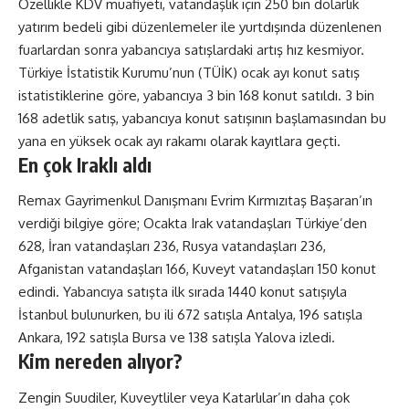
Özellikle KDV muafiyeti, vatandaşlık için 250 bin dolarlık
yatırım bedeli gibi düzenlemeler ile yurtdışında düzenlenen
fuarlardan sonra yabancıya satışlardaki artış hız kesmiyor.
Türkiye İstatistik Kurumu’nun (TÜİK) ocak ayı konut satış
istatistiklerine göre, yabancıya 3 bin 168 konut satıldı. 3 bin
168 adetlik satış, yabancıya konut satışının başlamasından bu
yana en yüksek ocak ayı rakamı olarak kayıtlara geçti.
En çok Iraklı aldı
Remax Gayrimenkul Danışmanı Evrim Kırmızıtaş Başaran’ın
verdiği bilgiye göre; Ocakta Irak vatandaşları Türkiye’den
628, İran vatandaşları 236, Rusya vatandaşları 236,
Afganistan vatandaşları 166, Kuveyt vatandaşları 150 konut
edindi. Yabancıya satışta ilk sırada 1440 konut satışıyla
İstanbul bulunurken, bu ili 672 satışla Antalya, 196 satışla
Ankara, 192 satışla Bursa ve 138 satışla Yalova izledi.
Kim nereden alıyor?
Zengin Suudiler, Kuveytliler veya Katarlılar’ın daha çok