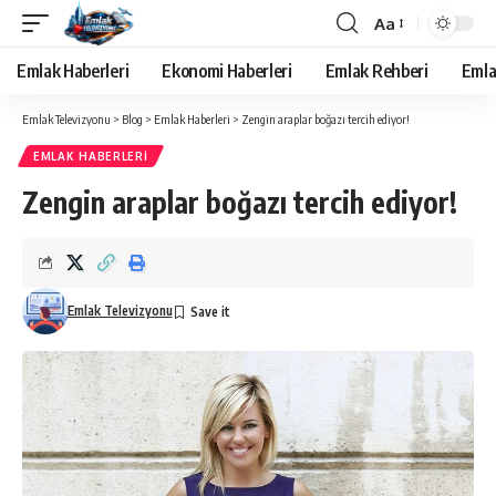
Aa
Yazı
Tipi
Emlak Haberleri
Ekonomi Haberleri
Emlak Rehberi
Emla
Yeniden
Boyutlandırıcı
Emlak Televizyonu
>
Blog
>
Emlak Haberleri
>
Zengin araplar boğazı tercih ediyor!
EMLAK HABERLERI
Zengin araplar boğazı tercih ediyor!
Emlak Televizyonu