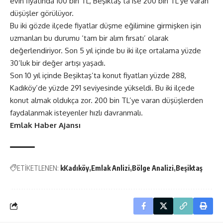
evin fiyatında 100 bin TL, Beşiktaş’ta ise 200 bin TL’ye varan
düşüşler görülüyor.
Bu iki gözde ilçede fiyatlar düşme eğilimine girmişken işin
uzmanları bu durumu ‘tam bir alım fırsatı’ olarak
değerlendiriyor. Son 5 yıl içinde bu iki ilçe ortalama yüzde
30’luk bir değer artışı yaşadı.
Son 10 yıl içinde Beşiktaş’ta konut fiyatları yüzde 288,
Kadıköy’de yüzde 291 seviyesinde yükseldi. Bu iki ilçede
konut almak oldukça zor. 200 bin TL’ye varan düşüşlerden
faydalanmak isteyenler hızlı davranmalı.
Emlak Haber Ajansı
ETİKETLENEN:
kKadıköy
Emlak Anlizi
Bölge Analizi
Beşiktaş