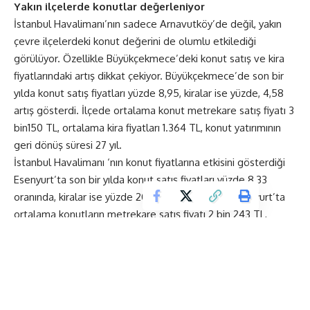
Yakın ilçelerde konutlar değerleniyor
İstanbul Havalimanı’nın sadece Arnavutköy’de değil, yakın
çevre ilçelerdeki konut değerini de olumlu etkilediği
görülüyor. Özellikle Büyükçekmece’deki konut satış ve kira
fiyatlarındaki artış dikkat çekiyor. Büyükçekmece’de son bir
yılda konut satış fiyatları yüzde 8,95, kiralar ise yüzde, 4,58
artış gösterdi. İlçede ortalama konut metrekare satış fiyatı 3
bin150 TL, ortalama kira fiyatları 1.364 TL, konut yatırımının
geri dönüş süresi 27 yıl.
İstanbul Havalimanı ‘nın konut fiyatlarına etkisini gösterdiği
Esenyurt’ta son bir yılda konut satış fiyatları yüzde 8,33
oranında, kiralar ise yüzde 20,85 artış gösterdi. Esenyurt’ta
ortalama konutların metrekare satış fiyatı 2 bin 243 TL,
ortalama kira fiyatları ise 960 TL olurken, geri dönüş süresi
ise 20 yıl olarak hesaplanıyor.
Konut satış fiyatlarında yüzde 7,94 kiralarda ise yüzde 7,32
artış görülen Başakşehir’de ise ortalama konutların
metrekare satış fiyatı 3 bin 496 TL, ortalama kira fiyatları ise