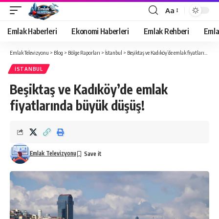
Aa
Yazı
Tipi
Emlak Haberleri
Ekonomi Haberleri
Emlak Rehberi
Emla
Yeniden
Boyutlandırıcı
Emlak Televizyonu
>
Blog
>
Bölge Raporları
>
İstanbul
>
Beşiktaş ve Kadıköy’de emlak fiyatlarında büyük düşüş!
İSTANBUL
Beşiktaş ve Kadıköy’de emlak
fiyatlarında büyük düşüş!
Emlak Televizyonu