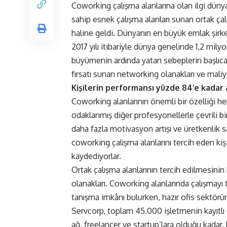
Coworking çalışma alanlarına olan ilgi düny
sahip esnek çalışma alanları sunan ortak çalış
haline geldi. Dünyanın en büyük emlak şirket
2017 yılı itibariyle dünya genelinde 1,2 mily
büyümenin ardında yatan sebeplerin başlıcala
fırsatı sunan networking olanakları ve maliye
Kişilerin performansı yüzde 84’e kadar 
Coworking alanlarının önemli bir özelliği h
odaklanmış diğer profesyonellerle çevrili b
daha fazla motivasyon artışı ve üretkenlik sa
coworking çalışma alanlarını tercih eden kiş
kaydediyorlar.
Ortak çalışma alanlarının tercih edilmesini
olanakları. Coworking alanlarında çalışmayı
tanışma imkânı bulurken, hazır ofis sektör
Servcorp, toplam 45.000 işletmenin kayıtlı
ağ, freelancer ve startup’lara olduğu kadar,