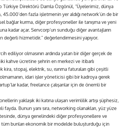
orp Türkiye Direktörü Damla Özgönül, “Üyelerimiz, dünya
, 45.000’den fazla işletmenin yer aldığı network’ün de bir
sel bağlar kurma, diğer profesyoneller ile tanışma ve yeni
onuna kadar açar. Servcorp’un sunduğu diğer avantajların
 değerli hizmetidir.” değerlendirmesini yapıyor.
cih ediliyor olmasının ardında yatan bir diğer gerçek de
ki kahve ücretine şehrin en merkezi ve itibarlı
ra, stopaj, elektrik, su, ısınma faturaları gibi çeşitli
lmamanın, idari işler yöneticisi gibi bir kadroya gerek
rtup’lar kadar, freelance çalışanlar için de önemli bir
ellerin yaklaşık iki katına ulaşan verimlilik artışı şüphesiz,
i fayda. Bunun yanı sıra, networking olanakları, yüz yüze
 ötesinde, dünya genelindeki diğer profesyonellere ve
k tüm bunları ekonomik bir modelde buluşturduğu için