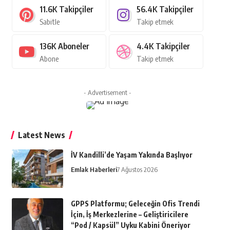
11.6K
Takipçiler
56.4K
Takipçiler
Sabitle
Takip etmek
136K
Aboneler
4.4K
Takipçiler
Abone
Takip etmek
- Advertisement -
Latest News
İV Kandilli’de Yaşam Yakında Başlıyor
Emlak Haberleri
7 Ağustos 2026
GPPS Platformu; Geleceğin Ofis Trendi
İçin, İş Merkezlerine – Geliştiricilere
“Pod / Kapsül” Uyku Kabini Öneriyor