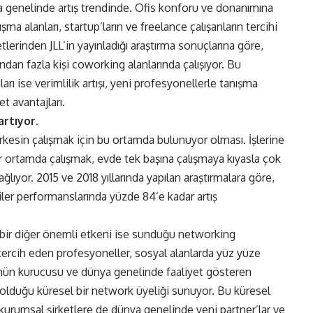
a genelinde artış trendinde. Ofis konforu ve donanımına
ma alanları, startup’ların ve freelance çalışanların tercihi
lerinden JLL’in yayınladığı araştırma sonuçlarına göre,
ondan fazla kişi coworking alanlarında çalışıyor. Bu
rı ise verimlilik artışı, yeni profesyonellerle tanışma
t avantajları.
artıyor.
erkesin çalışmak için bu ortamda bulunuyor olması. İşlerine
ir ortamda çalışmak, evde tek başına çalışmaya kıyasla çok
ğlıyor. 2015 ve 2018 yıllarında yapılan araştırmalara göre,
iler performanslarında yüzde 84’e kadar artış
n bir diğer önemli etkeni ise sunduğu networking
 tercih eden profesyoneller, sosyal alanlarda yüz yüze
ünün kurucusu ve dünya genelinde faaliyet gösteren
 olduğu küresel bir network üyeliği sunuyor. Bu küresel
 kurumsal şirketlere de dünya genelinde yeni partner’lar ve