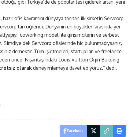
olduğu gibi Türkiye’de de popülaritesi giderek artan, yeni
azır ofis kavramını dünyaya tanıtan ilk şirketin Servcorp
Servcorp’tan öğrendi. Dünyanın en büyükleri arasında yer
tyapıyı, coworking modeli ile girişimcilerin ve serbest
z. Şimdiye dek Servcorp ofislerinde hiç bulunmadıysanız,
niz demektir. Tüm işletmeleri, startup’ları ve freelance
meden önce, Nişantaşı’ndaki Louis Vuitton Orjin Building
cretsiz olarak
deneyimlemeye davet ediyoruz.” dedi.
g
Facebook