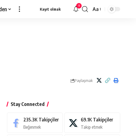
9
den
Aa
Kayıt olmak
Yazı
Tipi
Yeniden
Boyutlandırıcı
Paylaşmak
Stay Connected
235.3K
Takipçiler
69.1K
Takipçiler
Beğenmek
Takip etmek