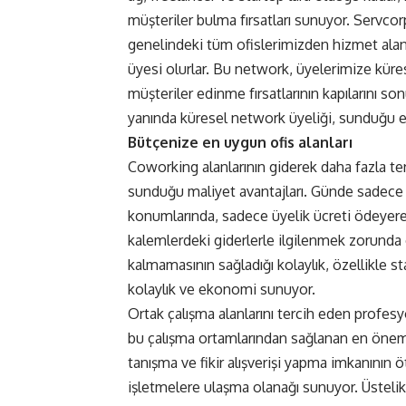
müşteriler bulma fırsatları sunuyor. Servc
genelindeki tüm ofislerimizden hizmet alan
üyesi olurlar. Bu network, üyelerimize küre
müşteriler edinme fırsatlarının kapılarını s
yanında küresel network üyeliği, sunduğu en
Bütçenize en uygun ofis alanları
Coworking alanlarının giderek daha fazla ter
sunduğu maliyet avantajları. Günde sadece i
konumlarında, sadece üyelik ücreti ödeyerek ki
kalemlerdeki giderlerle ilgilenmek zorunda o
kalmamasının sağladığı kolaylık, özellikle sta
kolaylık ve ekonomi sunuyor.
Ortak çalışma alanlarını tercih eden profesyon
bu çalışma ortamlarından sağlanan en öneml
tanışma ve fikir alışverişi yapma imkanının
işletmelere ulaşma olanağı sunuyor. Üsteli