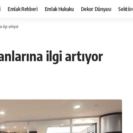
i
Emlak Rehberi
Emlak Hukuku
Dekor Dünyası
Sektör
ilgi artıyor
nlarına ilgi artıyor