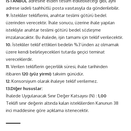
İSTANBUL
adresine elden teslim edilebileceği gibi, aynı
adrese iadeli taahhütlü posta vasıtasıyla da gönderilebilir.
9.
İstekliler tekliflerini, anahtar teslimi götürü bedel
üzerinden verecektir. İhale sonucu, üzerine ihale yapılan
istekliyle anahtar teslimi götürü bedel sözleşme
imzalanacaktır. Bu ihalede, işin tamamı için teklif verilecektir.
10.
İstekliler teklif ettikleri bedelin %3’ünden az olmamak
üzere kendi belirleyecekleri tutarda geçici teminat
vereceklerdir.
11.
Verilen tekliflerin geçerlilik süresi, ihale tarihinden
itibaren
120 (yüz yirmi)
takvim günüdür.
12.
Konsorsiyum olarak ihaleye teklif verilemez.
13.Diğer hususlar:
İhalede Uygulanacak Sınır Değer Katsayısı (N) :
1,00
Teklifi sınır değerin altında kalan isteklilerden Kanunun 38
inci maddesine göre açıklama istenecektir.