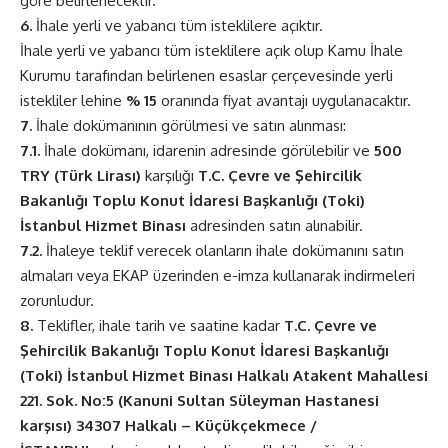
göre belirlenecektir.
6.
İhale yerli ve yabancı tüm isteklilere açıktır.
İhale yerli ve yabancı tüm isteklilere açık olup Kamu İhale
Kurumu tarafından belirlenen esaslar çerçevesinde yerli
istekliler lehine
% 15
oranında fiyat avantajı uygulanacaktır.
7.
İhale dokümanının görülmesi ve satın alınması:
7.1.
İhale dokümanı, idarenin adresinde görülebilir ve
500
TRY (Türk Lirası)
karşılığı
T.C. Çevre ve Şehircilik
Bakanlığı Toplu Konut İdaresi Başkanlığı (Toki)
İstanbul Hizmet Binası
adresinden satın alınabilir.
7.2.
İhaleye teklif verecek olanların ihale dokümanını satın
almaları veya EKAP üzerinden e-imza kullanarak indirmeleri
zorunludur.
8.
Teklifler, ihale tarih ve saatine kadar
T.C. Çevre ve
Şehircilik Bakanlığı Toplu Konut İdaresi Başkanlığı
(Toki) İstanbul Hizmet Binası Halkalı Atakent Mahallesi
221. Sok. No:5 (Kanuni Sultan Süleyman Hastanesi
karşısı) 34307 Halkalı – Küçükçekmece /