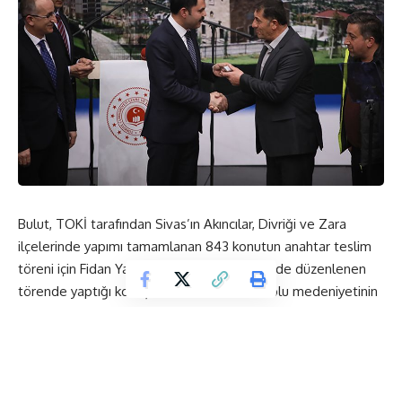
Bulut, TOKİ tarafından Sivas’ın Akıncılar, Divriği ve Zara
ilçelerinde yapımı tamamlanan 843 konutun anahtar teslim
töreni için Fidan Yazıcıoğlu Kültür Merkezi’nde düzenlenen
törende yaptığı konuşmada, Sivas’ın Anadolu medeniyetinin
önemli bir merkezi olduğunu belirtti.
Pir Sultanların, Aşık Veysellerin, şehitlerin, gazilerin diyarı
Sivas’ın aynı zamanda bir kültür mirasının merkezi olduğunu
vurgulayan Bulut,
“Çifte Minareli Medrese’den Ulu