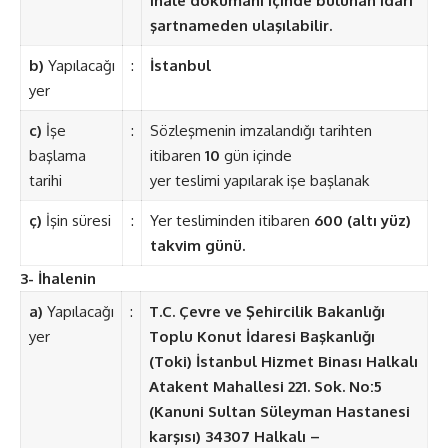
ihale dokümanı içinde bulunan idari
şartnameden ulaşılabilir.
b)
Yapılacağı
:
İstanbul
yer
c)
İşe
:
Sözleşmenin imzalandığı tarihten
başlama
itibaren
10
gün içinde
tarihi
yer teslimi yapılarak işe başlanak
ç)
İşin süresi
:
Yer tesliminden itibaren
600 (altı yüz)
takvim günü.
3- İhalenin
a)
Yapılacağı
:
T.C. Çevre ve Şehircilik Bakanlığı
yer
Toplu Konut İdaresi Başkanlığı
(Toki) İstanbul Hizmet Binası Halkalı
Atakent Mahallesi 221. Sok. No:5
(Kanuni Sultan Süleyman Hastanesi
karşısı) 34307 Halkalı –