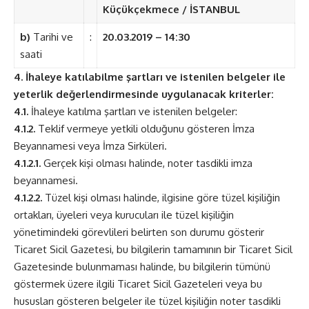
Küçükçekmece / İSTANBUL
b)
Tarihi ve
:
20.03.2019 – 14:30
saati
4. İhaleye katılabilme şartları ve istenilen belgeler ile
yeterlik değerlendirmesinde uygulanacak kriterler:
4.1.
İhaleye katılma şartları ve istenilen belgeler:
4.1.2.
Teklif vermeye yetkili olduğunu gösteren İmza
Beyannamesi veya İmza Sirküleri.
4.1.2.1.
Gerçek kişi olması halinde, noter tasdikli imza
beyannamesi.
4.1.2.2.
Tüzel kişi olması halinde, ilgisine göre tüzel kişiliğin
ortakları, üyeleri veya kurucuları ile tüzel kişiliğin
yönetimindeki görevlileri belirten son durumu gösterir
Ticaret Sicil Gazetesi, bu bilgilerin tamamının bir Ticaret Sicil
Gazetesinde bulunmaması halinde, bu bilgilerin tümünü
göstermek üzere ilgili Ticaret Sicil Gazeteleri veya bu
hususları gösteren belgeler ile tüzel kişiliğin noter tasdikli