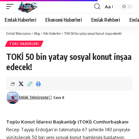
Aa
Yazı
Tipi
Emlak Haberleri
Ekonomi Haberleri
Emlak Rehberi
Emla
Yeniden
Boyutlandırıcı
Emlak Televizyonu
>
Blog
>
Toki Haberleri
>
TOKİ 50 bin yatay sosyal konut inşaa edecek!
TOKI HABERLERI
TOKİ 50 bin yatay sosyal konut inşaa
edecek!
Emlak Televizyonu
Toplu Konut İdaresi Başkanlığı
(TOKİ) Cumhurbaşkanı
Recep Tayyip Erdoğan’ın talimatıyla 67 şehirde 140 projeyle
yürütülecek 50 bin yeni sosyal konut hamlesini başlatıyor.