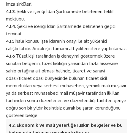
imza sirküleri,
4.1.3.
Şekli ve içeriği İdari Şartnamede belirlenen teklif
mektubu.
4.1.4.
Şekli ve içeriği İdari Şartnamede belirlenen geçici
teminat.
4.1.5
İhale konusu işte idarenin onayı ile alt yüklenici
çalıştırılabilir. Ancak işin tamamı alt yüklenicilere yaptırılamaz.
4.1.6
Tüzel kişi tarafından iş deneyimi göstermek üzere
sunulan belgenin, tüzel kişiliğin yarısından fazla hissesine
sahip ortağına ait olması halinde, ticaret ve sanayi
odası/ticaret odası bünyesinde bulunan ticaret sicil
memurlukları veya serbest muhasebeci, yeminli mali müşavir
ya da serbest muhasebeci mali müşavir tarafından ilk ilan
tarihinden sonra düzenlenen ve düzenlendiği tarihten geriye
doğru son bir yıldır kesintisiz olarak bu şartın korunduğunu
gösteren belge.
4.2. Ekonomik ve mali yeterliğe ilişkin belgeler ve bu
belgelerin taşıması gereken kriterler: