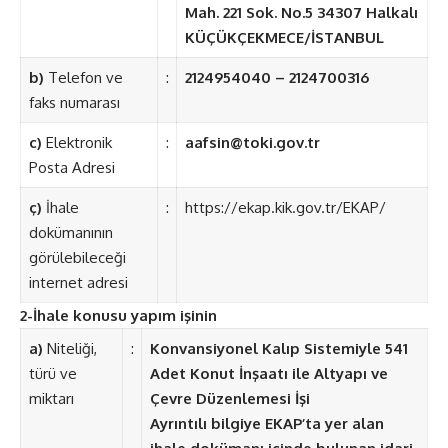
Mah. 221 Sok. No.5 34307 Halkalı
KÜÇÜKÇEKMECE/İSTANBUL
b)
Telefon ve
:
2124954040 – 2124700316
faks numarası
c)
Elektronik
:
aafsin@toki.gov.tr
Posta Adresi
ç)
İhale
:
https://ekap.kik.gov.tr/EKAP/
dokümanının
görülebileceği
internet adresi
2-İhale konusu yapım işinin
a)
Niteliği,
:
Konvansiyonel Kalıp Sistemiyle 541
türü ve
Adet Konut İnşaatı ile Altyapı ve
miktarı
Çevre Düzenlemesi İşi
Ayrıntılı bilgiye EKAP’ta yer alan