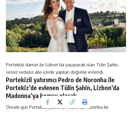
Portekizli damat ile Lizbon’da yaşayacak olan Tülin Şahin,
sessiz sedasız aile içinde yapılan düğünle evlendi.
Portekizli yatırımcı Pedro de Noronha ile
Portekiz’de evlenen Tülin Şahin, Lizbon’da
Madonna’ya komşu olacak.
Önceki gün Portekizli yatırımcı Pedro de Noronha ile
Portekiz’de evlenen Tülin Şahin, Lizbon’da yaşayacak.
Şahin’in oturacağı villaya komşu ev ise dünyaca ünlü yıldız
Madonna’ya ait.