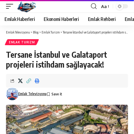
Aa
Yazı
Tipi
Emlak Haberleri
Ekonomi Haberleri
Emlak Rehberi
Emla
Yeniden
Boyutlandırıcı
Emlak Televizyonu
>
Blog
>
Emlak Turizm
>
Tersane İstanbul ve Galataport projeleri istihdam sağlayacak!
EMLAK TURIZM
Tersane İstanbul ve Galataport
projeleri istihdam sağlayacak!
Emlak Televizyonu