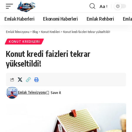
Aa
Yazı
Tipi
Emlak Haberleri
Ekonomi Haberleri
Emlak Rehberi
Emla
Yeniden
Boyutlandırıcı
Emlak Televizyonu
>
Blog
>
Konut Kredileri
>
Konut kredi faizleri tekrar yükseltildi!
KONUT KREDILERI
Konut kredi faizleri tekrar
yükseltildi!
Emlak Televizyonu