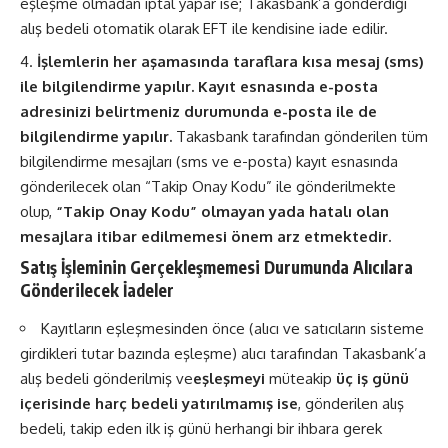
eşleşme olmadan iptal yapar ise; Takasbank’a gönderdiği
alış bedeli otomatik olarak EFT ile kendisine iade edilir.
İşlemlerin her aşamasında taraflara kısa mesaj (sms)
ile bilgilendirme yapılır. Kayıt esnasında e-posta
adresinizi belirtmeniz durumunda e-posta ile de
bilgilendirme yapılır.
Takasbank tarafından gönderilen tüm
bilgilendirme mesajları (sms ve e-posta) kayıt esnasında
gönderilecek olan “Takip Onay Kodu” ile gönderilmekte
olup,
“Takip Onay Kodu” olmayan yada hatalı olan
mesajlara itibar edilmemesi önem arz etmektedir.
Satış İşleminin Gerçekleşmemesi Durumunda Alıcılara
Gönderilecek İadeler
Kayıtların eşleşmesinden önce (alıcı ve satıcıların sisteme
girdikleri tutar bazında eşleşme) alıcı tarafından Takasbank’a
alış bedeli gönderilmiş ve
eşleşmeyi
müteakip
üç iş günü
içerisinde harç bedeli yatırılmamış ise
, gönderilen alış
bedeli, takip eden ilk iş günü herhangi bir ihbara gerek