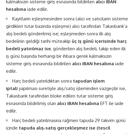
kalmaksızın sisteme giriş esnasında bildirilen
alıcı IBAN
hesabına
iade edilir.
Kayıtların eşleşmesinden sonra (alıcı ve satıcıların sisteme
girdikleri tutar bazında eşleşme) alıcı tarafından Takasbank’a
alış bedeli gönderilmiş ise; eşleşmeden sonra ilk alış
bedelinin geldiği tarihi müteakip
üç iş günü içerisinde harç
bedeli yatırılmaz ise
, gönderilen alış bedeli, takip eden ilk
iş günü başında herhangi bir ihbara gerek kalmaksızın
sisteme giriş esnasında bildirilen
alıcı IBAN hesabına
iade
edilir.
Harç bedeli yatırıldıktan sonra
tapudan işlem
iptali
yapılması suretiyle alış/satış işleminden vazgeçilir ise,
Takasbank tarafından bloke edilen tutar sisteme giriş
esnasında bildirilmiş olan
alıcı IBAN hesabına
EFT ile iade
edilir.
Harç bedeli yatırılmasına rağmen tapuda 29 takvim günü
içinde
tapuda alış-satış gerçekleşmez ise (tescil