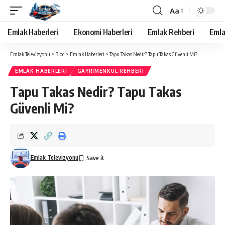
Aa
Yazı
Tipi
Emlak Haberleri
Ekonomi Haberleri
Emlak Rehberi
Emla
Yeniden
Boyutlandırıcı
Emlak Televizyonu
>
Blog
>
Emlak Haberleri
>
Tapu Takas Nedir? Tapu Takas Güvenli Mi?
EMLAK HABERLERI
GAYRIMENKUL REHBERI
Tapu Takas Nedir? Tapu Takas
Güvenli Mi?
Emlak Televizyonu