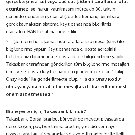
gerçekleşmez ise) veya alış-satış işlemi taraflarca iptal
ettirilmez ise
; harcın yatırılmasını müteakip 30. takvim
gününde gönderilmiş olan alış bedeli herhangi bir ihbara
gerek kalmaksızın sisteme kayıt esnasında bildirilmiş
olan
alıcı
IBAN hesabına iade edilir.
İşlemlerin her aşamasında taraflara kısa mesaj (sms) ile
bilgilendirme yapılır. Kayıt esnasında e-posta adresinizi
belirtmeniz durumunda e-posta ile de bilgilendirme yapılır.
Takasbank tarafından gönderilen tüm bilgilendirme mesajları
(sms ve e-posta) kayıt esnasında gönderilecek olan “Takip
Onay Kodu” ile gönderilmekte olup,
“Takip Onay Kodu”
olmayan yada hatalı olan mesajlara itibar edilmemesi
önem arz etmektedir.
Bilmeyenler için, Takasbank kimdir?
Takasbank, Borsa Istanbul bünyesinde mevcut piyasalarda
gerçekleşen; pay, borçlanma araçları, yurt dışı sermaye
piyasası araçları, türev araçlar ve kıymetli madenler ile ilgili