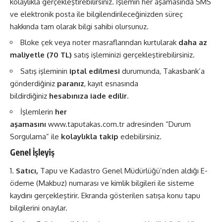
kolaylıkla gerçekleştirebilirsiniz. İşlemin her aşamasında SMS
ve elektronik posta ile bilgilendirileceğinizden süreç
hakkında tam olarak bilgi sahibi olursunuz.
Bloke çek veya noter masraflarından kurtularak
daha az
maliyetle (70 TL)
satış işleminizi gerçekleştirebilirsiniz.
Satış işleminin
iptal edilmesi
durumunda, Takasbank’a
gönderdiğiniz
paranız
, kayıt esnasında
bildirdiğiniz
hesabınıza iade edilir
.
İşlemlerin
her
aşamasını
www.taputakas.com.tr
adresinden “Durum
Sorgulama” ile
kolaylıkla takip
edebilirsiniz.
Genel İşleyiş
Satıcı,
Tapu ve Kadastro Genel Müdürlüğü’nden aldığı E-
ödeme (Makbuz) numarası ve kimlik bilgileri ile sisteme
kaydını gerçekleştirir. Ekranda gösterilen satışa konu tapu
bilgilerini onaylar.