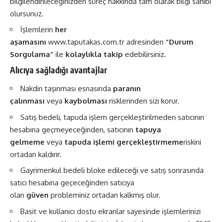
bilgilendirileceğinizden süreç hakkında tam olarak bilgi sahibi
olursunuz.
İşlemlerin
her
aşamasını
www.taputakas.com.tr
adresinden
“Durum
Sorgulama”
ile
kolaylıkla takip
edebilirsiniz.
Alıcıya sağladığı avantajlar
Nakdin taşınması esnasında
paranın
çalınması
veya
kaybolması
risklerinden sizi korur.
Satış bedeli, tapuda işlem gerçekleştirilmeden satıcının
hesabına geçmeyeceğinden, satıcının
tapuya
gelmeme
veya
tapuda işlemi gerçekleştirmeme
riskini
ortadan kaldırır.
Gayrimenkul bedeli bloke edileceği ve satış sonrasında
satıcı hesabına geçeceğinden satıcıya
olan
güven
probleminiz ortadan kalkmış olur.
Basit ve kullanıcı dostu ekranlar sayesinde işlemlerinizi