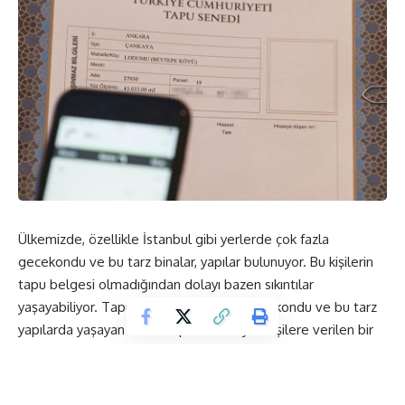
Ülkemizde, özellikle İstanbul gibi yerlerde çok fazla
gecekondu ve bu tarz binalar, yapılar bulunuyor. Bu kişilerin
tapu belgesi olmadığından dolayı bazen sıkıntılar
yaşayabiliyor. Tapu tahsis belgesi de gecekondu ve bu tarz
yapılarda yaşayan ancak tapusu olmayan kişilere verilen bir
belgedir. İl özel idareleri, hazine, belediye ve vakıflara ait
olan gayrimenkul içerisinde bulunan gecekondu sahiplerine
verilen ve bu şahsi hakkı sunan belgeye tapu tahsis belgesi