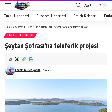
Aa
Yazı
Tipi
Emlak Haberleri
Ekonomi Haberleri
Emlak Rehberi
Emla
Yeniden
Boyutlandırıcı
Emlak Televizyonu
>
Blog
>
Emlak Haberleri
>
Şeytan Şofrası’na teleferik projesi
EMLAK HABERLERI
Şeytan Şofrası’na teleferik projesi
Emlak Televizyonu