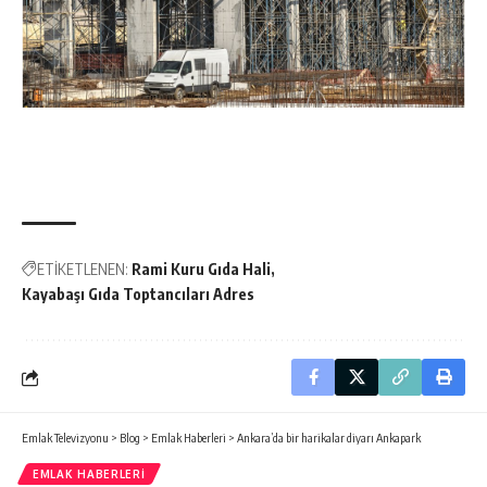
ETİKETLENEN:
Rami Kuru Gıda Hali
Kayabaşı Gıda Toptancıları Adres
Emlak Televizyonu
>
Blog
>
Emlak Haberleri
>
Ankara’da bir harikalar diyarı Ankapark
EMLAK HABERLERI