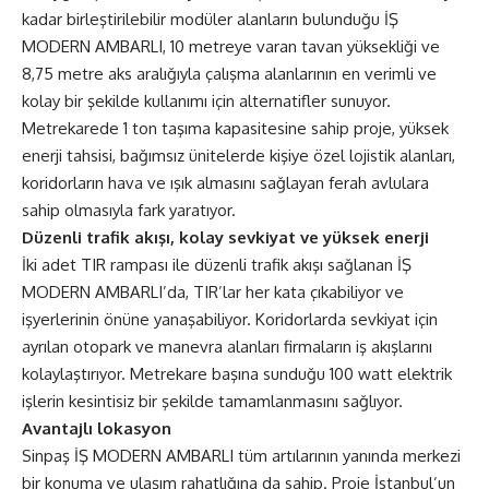
kadar birleştirilebilir modüler alanların bulunduğu İŞ
MODERN AMBARLI, 10 metreye varan tavan yüksekliği ve
8,75 metre aks aralığıyla çalışma alanlarının en verimli ve
kolay bir şekilde kullanımı için alternatifler sunuyor.
Metrekarede 1 ton taşıma kapasitesine sahip proje, yüksek
enerji tahsisi, bağımsız ünitelerde kişiye özel lojistik alanları,
koridorların hava ve ışık almasını sağlayan ferah avlulara
sahip olmasıyla fark yaratıyor.
Düzenli trafik akışı, kolay sevkiyat ve yüksek enerji
İki adet TIR rampası ile düzenli trafik akışı sağlanan İŞ
MODERN AMBARLI’da, TIR’lar her kata çıkabiliyor ve
işyerlerinin önüne yanaşabiliyor. Koridorlarda sevkiyat için
ayrılan otopark ve manevra alanları firmaların iş akışlarını
kolaylaştırıyor. Metrekare başına sunduğu 100 watt elektrik
işlerin kesintisiz bir şekilde tamamlanmasını sağlıyor.
Avantajlı lokasyon
Sinpaş İŞ MODERN AMBARLI tüm artılarının yanında merkezi
bir konuma ve ulaşım rahatlığına da sahip. Proje İstanbul’un