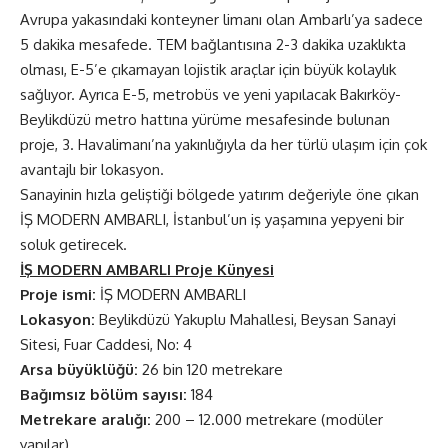
Avrupa yakasındaki konteyner limanı olan Ambarlı’ya sadece
5 dakika mesafede. TEM bağlantısına 2-3 dakika uzaklıkta
olması, E-5’e çıkamayan lojistik araçlar için büyük kolaylık
sağlıyor. Ayrıca E-5, metrobüs ve yeni yapılacak Bakırköy-
Beylikdüzü metro hattına yürüme mesafesinde bulunan
proje, 3. Havalimanı’na yakınlığıyla da her türlü ulaşım için çok
avantajlı bir lokasyon.
Sanayinin hızla geliştiği bölgede yatırım değeriyle öne çıkan
İŞ MODERN AMBARLI, İstanbul’un iş yaşamına yepyeni bir
soluk getirecek.
İŞ MODERN AMBARLI Proje Künyesi
Proje ismi:
İŞ MODERN AMBARLI
Lokasyon:
Beylikdüzü Yakuplu Mahallesi, Beysan Sanayi
Sitesi, Fuar Caddesi, No: 4
Arsa büyüklüğü:
26 bin 120 metrekare
Bağımsız bölüm sayısı:
184
Metrekare aralığı:
200 – 12.000 metrekare (modüler
yapılar)