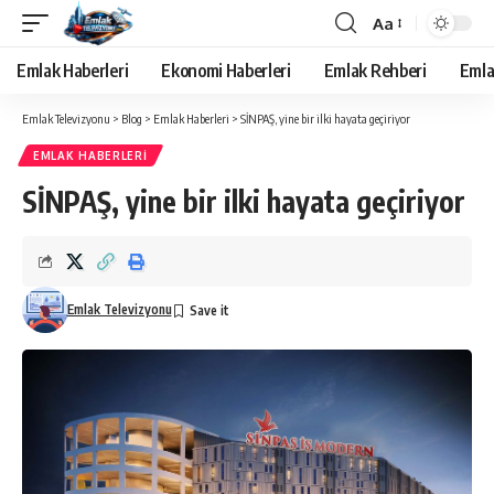
Aa
Yazı
Tipi
Emlak Haberleri
Ekonomi Haberleri
Emlak Rehberi
Emla
Yeniden
Boyutlandırıcı
Emlak Televizyonu
>
Blog
>
Emlak Haberleri
>
SİNPAŞ, yine bir ilki hayata geçiriyor
EMLAK HABERLERI
SİNPAŞ, yine bir ilki hayata geçiriyor
Emlak Televizyonu