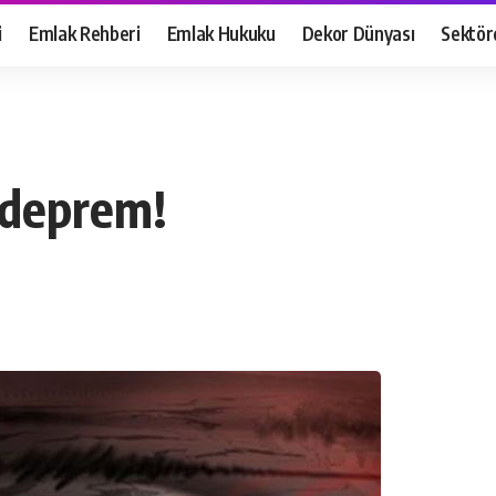
i
Emlak Rehberi
Emlak Hukuku
Dekor Dünyası
Sektör
!
 deprem!