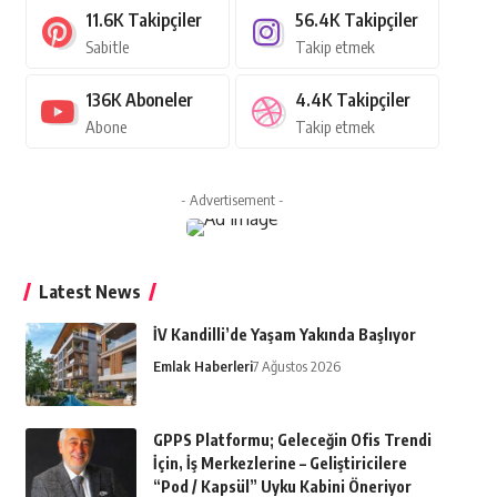
11.6K
Takipçiler
56.4K
Takipçiler
Sabitle
Takip etmek
136K
Aboneler
4.4K
Takipçiler
Abone
Takip etmek
- Advertisement -
Latest News
İV Kandilli’de Yaşam Yakında Başlıyor
Emlak Haberleri
7 Ağustos 2026
GPPS Platformu; Geleceğin Ofis Trendi
İçin, İş Merkezlerine – Geliştiricilere
“Pod / Kapsül” Uyku Kabini Öneriyor