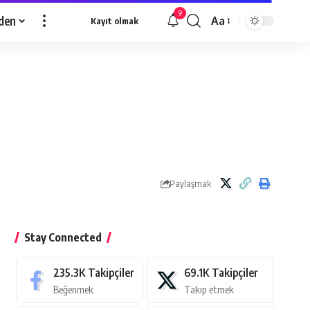
9
den
Aa
Kayıt olmak
Yazı
Tipi
Yeniden
Boyutlandırıcı
Paylaşmak
Stay Connected
235.3K
Takipçiler
69.1K
Takipçiler
Beğenmek
Takip etmek