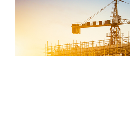
Müteahhitler “gayrimenkul sektöründe lale d