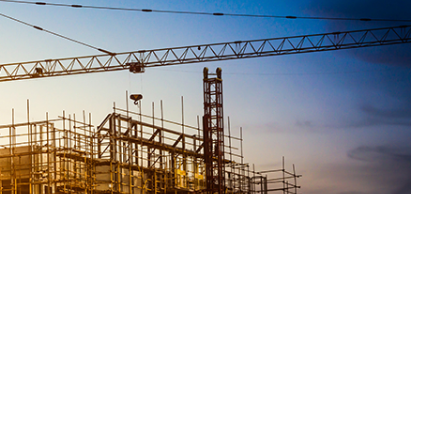
evri bitti” yorumları yaparken sektörün sorunlarını