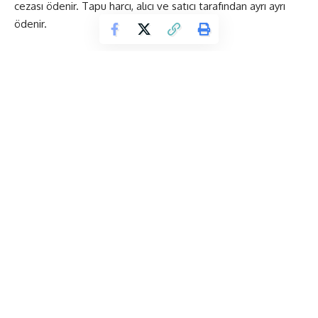
cezası ödenir. Tapu harcı, alıcı ve satıcı tarafından ayrı ayrı
ödenir.
ETİKETLENEN:
tapu
Tapu Harcı Nedir?
Sign Up for Our Newsletter
Subscribe to our newsletter
to get our newest articles
instantly!
[mc4wp_form id=”847″]