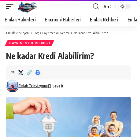
Aa
Yazı
Tipi
Emlak Haberleri
Ekonomi Haberleri
Emlak Rehberi
Emla
Yeniden
Boyutlandırıcı
Emlak Televizyonu
>
Blog
>
Gayrimenkul Rehberi
>
Ne kadar Kredi Alabilirim?
GAYRIMENKUL REHBERI
Ne kadar Kredi Alabilirim?
Emlak Televizyonu