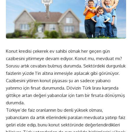
Konut kredisi çekerek ev sahibi olmak her geçen gün
cazibesini yitirmeye devam ediyor. Konut mu, mevduat mı?
Sorusu artık cevabını bulmuş durumda. Sektördeki durgunluk
faizlerin yüzde 1’in altına inmesiyle aşılacak gibi görünüyor.
Cazibesini yitiren konut piyasası şu an sadece yabancı
yatırımcı için fırsat durumunda. Dövizin Türk lirası karşında
gittikçe artan değeri yabancılar için tam bir fırsata dönüşmüş
durumda.
Türkiye’de faiz oranlarının bu denli yüksek olması,
yabancıların da artık ellerindeki paraları mevduata yatırıp faiz
geliri elde edip, bunu konut sektöründe değerlendirdikleri