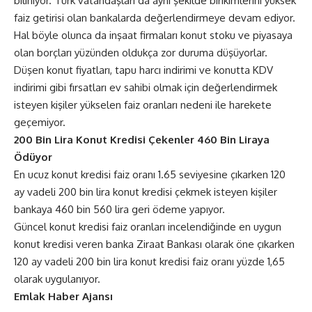
biliniyor. Türk vatandaşları da aynı şekilde birikimlerini yüksek
faiz getirisi olan bankalarda değerlendirmeye devam ediyor.
Hal böyle olunca da inşaat firmaları konut stoku ve piyasaya
olan borçları yüzünden oldukça zor duruma düşüyorlar.
Düşen konut fiyatları, tapu harcı indirimi ve konutta KDV
indirimi gibi fırsatları ev sahibi olmak için değerlendirmek
isteyen kişiler yükselen faiz oranları nedeni ile harekete
geçemiyor.
200 Bin Lira Konut Kredisi Çekenler 460 Bin Liraya
Ödüyor
En ucuz konut kredisi faiz oranı 1.65 seviyesine çıkarken 120
ay vadeli 200 bin lira konut kredisi çekmek isteyen kişiler
bankaya 460 bin 560 lira geri ödeme yapıyor.
Güncel konut kredisi faiz oranları incelendiğinde en uygun
konut kredisi veren banka Ziraat Bankası olarak öne çıkarken
120 ay vadeli 200 bin lira konut kredisi faiz oranı yüzde 1,65
olarak uygulanıyor.
Emlak Haber Ajansı