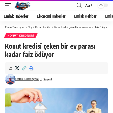
Aa
Yazı
Tipi
Emlak Haberleri
Ekonomi Haberleri
Emlak Rehberi
Emla
Yeniden
Boyutlandırıcı
Emlak Televizyonu
>
Blog
>
Konut Kredileri
>
Konut kredisi çeken bir ev parası kadar faiz ödüyor
KONUT KREDILERI
Konut kredisi çeken bir ev parası
kadar faiz ödüyor
Emlak Televizyonu