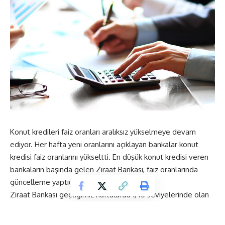
Konut kredileri faiz oranları aralıksız yükselmeye devam
ediyor. Her hafta yeni oranlarını açıklayan bankalar konut
kredisi faiz oranlarını yükseltti. En düşük konut kredisi veren
bankaların başında gelen Ziraat Bankası, faiz oranlarında
güncelleme yaptığını duyurdu.
Ziraat Bankası geçtiğimiz haftalarda 1,45 seviyelerinde olan
faiz oranlarında değişikliğe giderek, 1,55 seviyesine
yükselttiğini açıkladı. Konut alacaklar için kötü olsa da diğer