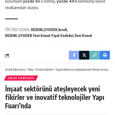
konutların
yüzde 56
’sı bitmiş,
yüzde 44’ü
bitmemiş konut
stoklarından oluştu.
ETİKETLENEN:
REIDIN
GYODER
kredi
REIDIN-GYODER Yeni Konut Fiyat Endeksi
Yeni Konut
Emlak Televizyonu
>
Blog
>
Emlak Haberleri
>
İnşaat sektörünü ateşleyecek yeni fikirler ve inovatif teknolojiler Yapı Fuarı’nda
EMLAK HABERLERI
İnşaat sektörünü ateşleyecek yeni
fikirler ve inovatif teknolojiler Yapı
Fuarı’nda