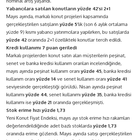
nominal artış yaşandı.
Yabancılara satılan konutların yüzde 42’si 2+1
Mayıs ayında, markalı konut projeleri kapsamında
gerçekleştirilen satışların
yüzde 5’
lik (son 6 aylık ortalama
yüzde 9) kısmı yabancı yatırımcılara yapılırken, bu satışlarda
yüzde 42
oranında 2+1 özellikteki konutlar tercih edildi.
Kredi kullanımı 7 puan geriledi
Markalı projelerden konut satın alan müşterilerin peşinat,
senet ve banka kredisi kullanım oranları incelendiğinde,
mayıs ayında peşinat kullanım oranı
yüzde 45
, banka kredisi
kullanım oranı
yüzde 14
ve senet kullanım oranı
yüzde 41
seviyesinde gerçekleştiği görüldü. Nisan ayında peşinat
kullanımı
yüzde 44
, senet kullanımı
yüzde 35
, banka kredisi
kullanımı ise
yüzde 21
oranında gerçekleşmişti.
Stok erime hızı yüzde 1,73
Yeni Konut Fiyat Endeksi, mayıs ayı stok erime hızı rakamları
değerlendirildiğinde adet bazlı stoklarda
yüzde 1,73
oranında erime gözlendi. Mayıs ayında satışı gerçekleştirilen