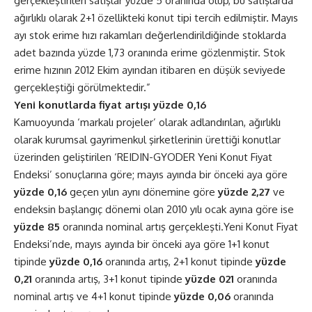
gerçekleştirilen satışlar yüzde 5 oranında olup, bu satışlarda
ağırlıklı olarak 2+1 özellikteki konut tipi tercih edilmiştir. Mayıs
ayı stok erime hızı rakamları değerlendirildiğinde stoklarda
adet bazında yüzde 1,73 oranında erime gözlenmiştir. Stok
erime hızının 2012 Ekim ayından itibaren en düşük seviyede
gerçekleştiği görülmektedir.”
Yeni konutlarda fiyat artışı yüzde 0,16
Kamuoyunda ‘markalı projeler’ olarak adlandırılan, ağırlıklı
olarak kurumsal gayrimenkul şirketlerinin ürettiği konutlar
üzerinden geliştirilen ‘REIDIN-GYODER Yeni Konut Fiyat
Endeksi’ sonuçlarına göre; mayıs ayında bir önceki aya göre
yüzde 0,16
geçen yılın aynı dönemine göre
yüzde 2,27
ve
endeksin başlangıç dönemi olan 2010 yılı ocak ayına göre ise
yüzde 85
oranında nominal artış gerçekleşti.Yeni Konut Fiyat
Endeksi’nde, mayıs ayında bir önceki aya göre 1+1 konut
tipinde
yüzde 0,16
oranında artış, 2+1 konut tipinde
yüzde
0,21
oranında artış, 3+1 konut tipinde
yüzde 021
oranında
nominal artış ve 4+1 konut tipinde
yüzde 0,06
oranında