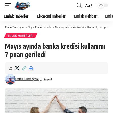
Aa
Yazı
Tipi
Emlak Haberleri
Ekonomi Haberleri
Emlak Rehberi
Emla
Yeniden
Boyutlandırıcı
Emlak Televizyonu
>
Blog
>
Emlak Haberleri
>
Mayıs ayında banka kredisi kullanımı 7 puan geriledi
EMLAK HABERLERI
Mayıs ayında banka kredisi kullanımı
7 puan geriledi
Emlak Televizyonu