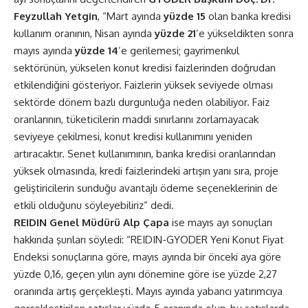
Feyzullah Yetgin
, “Mart ayında
yüzde 15
olan banka kredisi
kullanım oranının, Nisan ayında
yüzde 21
’e yükseldikten sonra
mayıs ayında
yüzde 14
’e gerilemesi; gayrimenkul
sektörünün, yükselen konut kredisi faizlerinden doğrudan
etkilendiğini gösteriyor. Faizlerin yüksek seviyede olması
sektörde dönem bazlı durgunluğa neden olabiliyor. Faiz
oranlarının, tüketicilerin maddi sınırlarını zorlamayacak
seviyeye çekilmesi, konut kredisi kullanımını yeniden
artıracaktır. Senet kullanımının, banka kredisi oranlarından
yüksek olmasında, kredi faizlerindeki artışın yanı sıra, proje
geliştiricilerin sunduğu avantajlı ödeme seçeneklerinin de
etkili olduğunu söyleyebiliriz” dedi.
REIDIN Genel Müdürü Alp Çapa
ise mayıs ayı sonuçları
hakkında şunları söyledi: “REIDIN-GYODER Yeni Konut Fiyat
Endeksi sonuçlarına göre, mayıs ayında bir önceki aya göre
yüzde 0,16, geçen yılın aynı dönemine göre ise yüzde 2,27
oranında artış gerçekleşti. Mayıs ayında yabancı yatırımcıya