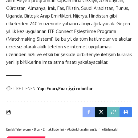
Alım Heyeti programları kapsamında Cezayir, Azerbaycan,
Gürcistan, Almanya, Irak, Fas, Filistin, Suudi Arabistan, Tunus,
Uganda, Birleşik Arap Emirlikleri, Nijerya, Hindistan gibi
ülkelerden 240’ın üzerinde yabancı alıcıyı ağırlayacak. Geçen
yıl ilk kez uygulanan ITE Connect Eşleştirme Programı
(Matchmaking Sistemi) ile bu yıl da tüm katılımcılar ve alıcılar
ücretsiz olarak akıllı telefon ve internet uygulaması
üzerinden hızlı ve etkili bir şekilde birbirleriyle iletişim kurarak
yeni iş birliklerine imza atma fırsatı yakalayacaklar.
ETİKETLENEN:
Yapı Fuarı
Fuar
işçi robotlar
Emlak Televizyonu
>
Blog
>
Emlak Haberleri
>
Atatürk Havalimanı Sahille Birleşecek!