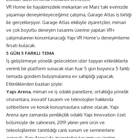
VR Home ile hayalimizdeki mekanları ve Mars’taki evimizde
yaşamayı deneyimleyeceğimiz çalışma, Garage Atlas iş birliği
ile gerçekleşiyor. Garage Atlas ekibiyle ziyaretçiler, mimari
ve çok boyutlu deneyim tasarımı üzerine yapılan VR+
çalışmalarının konumlanacağı Yapı VR Home’u deneyimleme
fırsatı bulacak.
5 GÜN 5 FARKLI TEMA
İş geliştirmeye yönelik gelecekten izler taşıyan etkinliklerle
verimli bir platform sunacak olan fuar 5 gün boyunca 5 farklı
temada gündem buluşmalarına ev sahipliği yapacak.
Etkinliklerden bazıları şöyle:
Yapı Arena
, mimari ve iş odaklı panellere, ortaklığa yönelik
oturumlara, inovatif tasarım ve teknolojiler hakkında
sohbetlere ve konuk konuşmacılara sahne olacak. Yapı
Arena aynı zamanda yenilikçilik odaklı Yapı Innovation özel
bölümüyle de sahnesini, 2019 yılının yeni ürün ve
teknolojilerinin tanıtıldığı canlı sunum ve seminerlere
ayıracak. Yapı Arena’da ziyaretçiler tasarım ve üretim