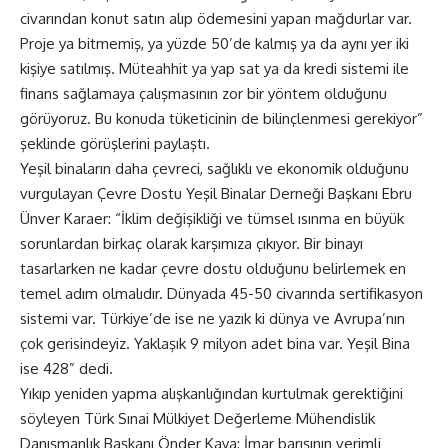
civarından konut satın alıp ödemesini yapan mağdurlar var.
Proje ya bitmemiş, ya yüzde 50’de kalmış ya da aynı yer iki
kişiye satılmış. Müteahhit ya yap sat ya da kredi sistemi ile
finans sağlamaya çalışmasının zor bir yöntem olduğunu
görüyoruz. Bu konuda tüketicinin de bilinçlenmesi gerekiyor”
şeklinde görüşlerini paylaştı.
Yeşil binaların daha çevreci, sağlıklı ve ekonomik olduğunu
vurgulayan Çevre Dostu Yeşil Binalar Derneği Başkanı Ebru
Ünver Karaer: “İklim değişikliği ve tümsel ısınma en büyük
sorunlardan birkaç olarak karşımıza çıkıyor. Bir binayı
tasarlarken ne kadar çevre dostu olduğunu belirlemek en
temel adım olmalıdır. Dünyada 45-50 civarında sertifikasyon
sistemi var. Türkiye’de ise ne yazık ki dünya ve Avrupa’nın
çok gerisindeyiz. Yaklaşık 9 milyon adet bina var. Yeşil Bina
ise 428” dedi.
Yıkıp yeniden yapma alışkanlığından kurtulmak gerektiğini
söyleyen Türk Sınai Mülkiyet Değerleme Mühendislik
Danışmanlık Başkanı Önder Kaya: İmar barışının verimli