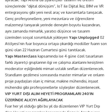
süreçlerinde “dijital dönüşüm”, IoT ile Dijital İkiz, BIM ve VR
entegrasyonu gibi yeni nesil araç ve kavramlarla tanışacak.
Genç profesyonellere, yeni mezunlara ve öğrencilere
malzemeyi tanıyarak yerinde deneyim boyutu kazandıran,
aynı zamanda mimarlık, yaratıcı düşünce ve tasarım
üzerinden sosyal sorumluluk yükleyen
Yapı Unplugged
02
Atölyesi’nin fuar boyunca ortaya çıkardığı modüller fuarın son
günü olan 22 Haziran Cumartesi günü tanıtılacak.
Yapı Masterclass
kapsamında ise 4 güne özel tasarlanan
farklı ziyaretçi gruplarının ilgi ve çalışma alanlarını kesiştiren
moderator eşliğindeki mimari ustalık sınıfları düzenlenecek.
Standların gezilmesi sonrasında master mimarlar ve onların
proje paydaşları olan iç mimar, makine mühendisi, inşaat
mühendisi gibi profesyonellerle söyleşiler düzenlenecek.
VIP YURT DIŞI ALIM HEYETİ PROGRAMLARI 240’IN
ÜZERİNDE ALICIYI AĞIRLAYACAK
Fuar her yıl olduğu gibi bu yıl da düzenlenen VIP Yurt Dışı