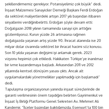
şekillendirmemiz gerekiyor. Potansiyelimiz çok büyük” dedi.
İnşaat Malzemesi Sanayiciler Derneği Başkanı Ferdi Erdoğan
da sektörel maliyetlerdeki artışın 2017 yılı başından itibaren
sinyallerini verdiğinibelirtti. Erdoğan şöyle devam etti:
Doğalgazın 2018 yılının tamamında sanayi için arttığını
gözlemliyoruz. Kurun yüzde 26 artmasına rağmen
doğalgazda yaşanan artış yüzde 90. İhracat alanında ise 20
milyar dolar civarında sektörel bir ihracat hacimi söz konusu.
Son 10 yılda yaşanan değişimi iyi anlamak gerek. 2023
vizyonu hepimizi çok etkiledi. Hakikaten Türkiye’ye inanılmaz
bir ivme kazandırmaya başladı. Arkasından 2011 ve 2012
yıllarında kentsel dönüşüm yasası çıktı. Ancak alt
uygulamalardaki yönetmelikler yapılmadığı için başlamadı”
dedi.
Tapulaşma organizasyonun yanında inşaat süreçlerinde de
garanti verilmesinin önem taşıdığını belirten Gayrimenkul ve
İnşaat İş Birliği Platformu Genel Sekreteri Av. Mehmet Ali
Kandemir, “İlçeler bazından baktığımızda, Esenyurt’ta 100 bin