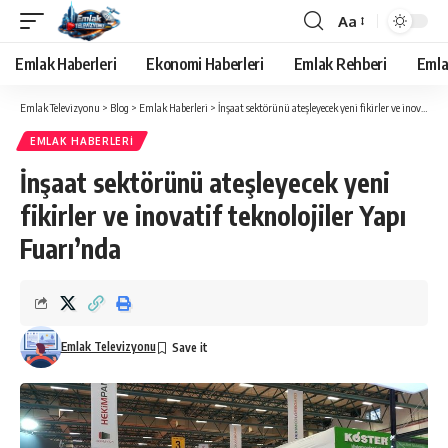
Aa
Yazı
Tipi
Emlak Haberleri
Ekonomi Haberleri
Emlak Rehberi
Emla
Yeniden
Boyutlandırıcı
Emlak Televizyonu
>
Blog
>
Emlak Haberleri
>
İnşaat sektörünü ateşleyecek yeni fikirler ve inovatif teknolojiler Yapı Fuarı’nda
EMLAK HABERLERI
İnşaat sektörünü ateşleyecek yeni
fikirler ve inovatif teknolojiler Yapı
Fuarı’nda
Emlak Televizyonu