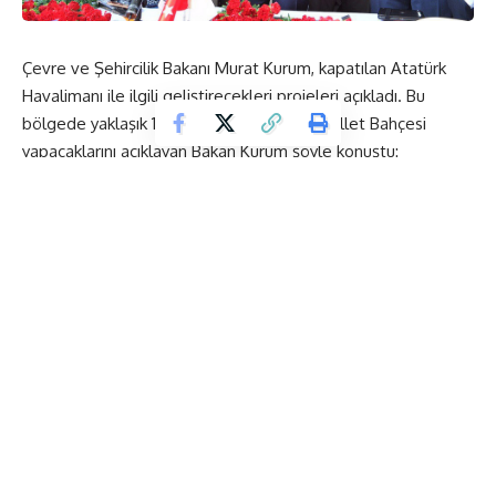
Çevre ve Şehircilik Bakanı Murat Kurum, kapatılan Atatürk
Havalimanı ile ilgili geliştirecekleri projeleri açıkladı. Bu
bölgede yaklaşık 14 milyon metrekarelik Millet Bahçesi
yapacaklarını açıklayan Bakan Kurum şöyle konuştu:
“
Atatürk Havalimanı yerine yapacağımız 14 milyon
metrekarelik alanı kapsayacak Millet Bahçemizi sahille
birleştireceğiz. Böylelikle İstanbul’umuza, Bakırköy’ümüze
dev bir yeşil koridor kazandıracağız.
”
ETİKETLENEN:
Murat Kurum
Millet Bahçesi
Atatürk Havalimanı