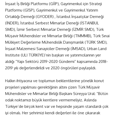
İnşaat İş Birliği Platformu (GİİP), Gayrimenkul için Strateji
Platformu (GİSP), Gayrimenkul ve Gayrimenkul Yatırım
Ortaklığı Derneği (GYODER) , İstanbul İnşaatçılar Derneği
(İNDER), İstanbul Serbest Mimarlar Deneği (İSTANBUL
SMD), İzmir Serbest Mimarlar Derneği (İZMİR SMD), Türk
Müşavir Mühendisler ve Mimarlar Birliği (TMMMB), Türk Sınai
Mülkiyet Değerleme Mühendislik Danışmanlık (TÜRK SMD),
İnşaat Malzemesi Sanayiciler Derneği (İMSAD), Urban Land
Institute (ULI TÜRKİYE)‘nin başkan ve yatırımcılarının yer
aldığı “Yapı Sektörü
2019-2020
Gündemi” kapsamında
2018-
2019
yılı değerlendirildi ve 2020 öngörüleri paylaşıldı.
Halkın ihtiyacına ve toplumun beklentilerine yönelik konut
projeleri yapılması gerektiğinin altını çizen Türk Müşavir
Mühendisler ve Mimarlar Birliği Başkanı Süreyya Ural: “Bütün
odak noktamızı büyük kentlere vermemeliyiz. Aslında
Türkiye’de birçok kent var ve hepsinde yaşam standardı çok
iyi olmalı. Her şehrimizi kendi değerleri ile öne çıkararak