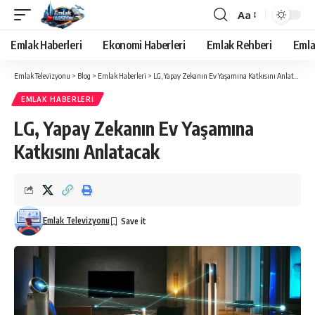
Aa
Yazı
Tipi
Emlak Haberleri
Ekonomi Haberleri
Emlak Rehberi
Emla
Yeniden
Boyutlandırıcı
Emlak Televizyonu
>
Blog
>
Emlak Haberleri
>
LG, Yapay Zekanın Ev Yaşamına Katkısını Anlatacak
EMLAK HABERLERI
LG, Yapay Zekanın Ev Yaşamına
Katkısını Anlatacak
Emlak Televizyonu