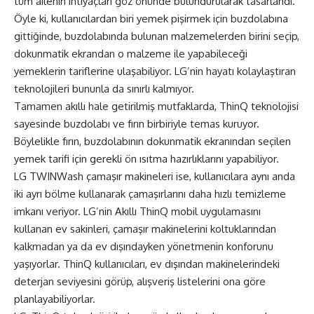
tüm ailenin ihtiyaçları göz önünde bulundurularak tasarlandı.
Öyle ki, kullanıcılardan biri yemek pişirmek için buzdolabına
gittiğinde, buzdolabında bulunan malzemelerden birini seçip,
dokunmatik ekrandan o malzeme ile yapabileceği
yemeklerin tariflerine ulaşabiliyor. LG’nin hayatı kolaylaştıran
teknolojileri bununla da sınırlı kalmıyor.
Tamamen akıllı hale getirilmiş mutfaklarda, ThinQ teknolojisi
sayesinde buzdolabı ve fırın birbiriyle temas kuruyor.
Böylelikle fırın, buzdolabının dokunmatik ekranından seçilen
yemek tarifi için gerekli ön ısıtma hazırlıklarını yapabiliyor.
LG TWINWash çamaşır makineleri ise, kullanıcılara aynı anda
iki ayrı bölme kullanarak çamaşırlarını daha hızlı temizleme
imkanı veriyor. LG’nin Akıllı ThinQ mobil uygulamasını
kullanan ev sakinleri, çamaşır makinelerini koltuklarından
kalkmadan ya da ev dışındayken yönetmenin konforunu
yaşıyorlar. ThinQ kullanıcıları, ev dışından makinelerindeki
deterjan seviyesini görüp, alışveriş listelerini ona göre
planlayabiliyorlar.