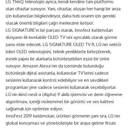
LG ThinQ teknolojisi ayrıca, kendi kendine tanı platformu
olan cihazlar sunuyor. Yani, cihazlar, oluşan her hangi bir arıza
için kullanıcıları bilgilendiriyor, daha hızlı onarım için gerekli
olacak önemli bilgileri çağrı merkezine iletiyor.
LG SIGNATURE’ın bir parçası olarak, Innofest katılımcıları
dünyanın ilk kıvrılabilir OLED TV’sini ayrıcalıklı olarak görme
şansı elde edecek. LG SIGNATURE OLED TV R, LG’nin sektör
lideri OLED teknolojisini, teknik yeniliklerle birleştirerek,
esnek yapısı ile alanlarla bütünleşebilen eşsiz bir ünite
sunuyor. Amazon Alexa’nın da içerisinde bulunduğu
bütünleşik dijital asistanla, kullanıcılar TV’lerini sadece
seslerini kullanarak kontrol edebiliyor ve en sevdikleri
programları yine sadece seslerini kullanarak seçebiliyorlar.
LG’nin ikinci nesil α (Alpha) 9 akıllı işlemcisi ve derin öğrenme
algoritması, içeriği mükemmel bir görüntü ve ses kalitesi
sağlamak için optimize ediyor.
InnoFest 2019 katılımcıları, ürünleri görmenin yanı sıra, LG’nin
global konuşmacı ve yöneticileriyle bir araya gelme fırsatı