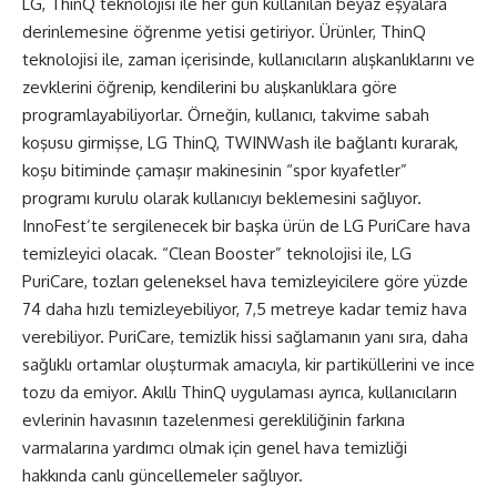
LG, ThinQ teknolojisi ile her gün kullanılan beyaz eşyalara
derinlemesine öğrenme yetisi getiriyor. Ürünler, ThinQ
teknolojisi ile, zaman içerisinde, kullanıcıların alışkanlıklarını ve
zevklerini öğrenip, kendilerini bu alışkanlıklara göre
programlayabiliyorlar. Örneğin, kullanıcı, takvime sabah
koşusu girmişse, LG ThinQ, TWINWash ile bağlantı kurarak,
koşu bitiminde çamaşır makinesinin “spor kıyafetler”
programı kurulu olarak kullanıcıyı beklemesini sağlıyor.
InnoFest’te sergilenecek bir başka ürün de LG PuriCare hava
temizleyici olacak. “Clean Booster” teknolojisi ile, LG
PuriCare, tozları geleneksel hava temizleyicilere göre yüzde
74 daha hızlı temizleyebiliyor, 7,5 metreye kadar temiz hava
verebiliyor. PuriCare, temizlik hissi sağlamanın yanı sıra, daha
sağlıklı ortamlar oluşturmak amacıyla, kir partiküllerini ve ince
tozu da emiyor. Akıllı ThinQ uygulaması ayrıca, kullanıcıların
evlerinin havasının tazelenmesi gerekliliğinin farkına
varmalarına yardımcı olmak için genel hava temizliği
hakkında canlı güncellemeler sağlıyor.