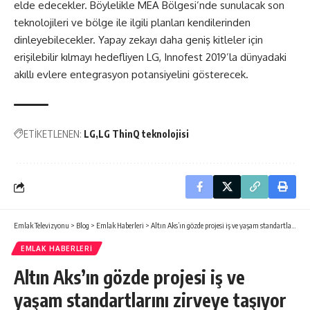
elde edecekler. Böylelikle MEA Bölgesi’nde sunulacak son
teknolojileri ve bölge ile ilgili planları kendilerinden
dinleyebilecekler. Yapay zekayı daha geniş kitleler için
erişilebilir kılmayı hedefliyen LG, Innofest 2019’la dünyadaki
akıllı evlere entegrasyon potansiyelini gösterecek.
ETİKETLENEN:
LG
LG ThinQ teknolojisi
Emlak Televizyonu
>
Blog
>
Emlak Haberleri
>
Altın Aks’ın gözde projesi iş ve yaşam standartlarını zirveye taşıyor
EMLAK HABERLERI
Altın Aks’ın gözde projesi iş ve
yaşam standartlarını zirveye taşıyor