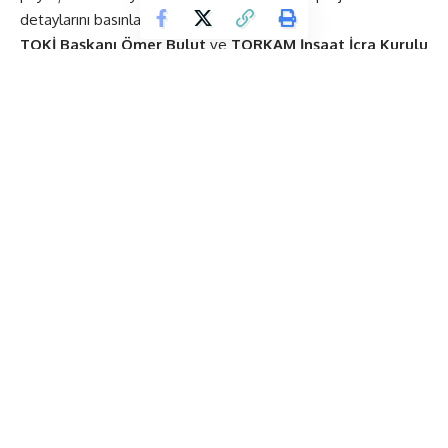
detaylarını basınla paylaşıyor.
TOKİ Başkanı Ömer Bulut
ve
TORKAM İnşaat İcra Kurulu
Başkanı Mahmut Dereli
’nin katılacak
Program;
Tarih:
08 Nisan 2019 Pazartesi
Saat:
10:00 Kahvaltı
10:30 Basın Toplantısı
Yer:
TORKAM E5 Satış Ofisi
Sefaköy E-5 Yanyol Mevkii, Metrobüs Durağı Yanı
Küçükçekmece
ETİKETLENEN:
TORKAM E5
Mahmut Dereli