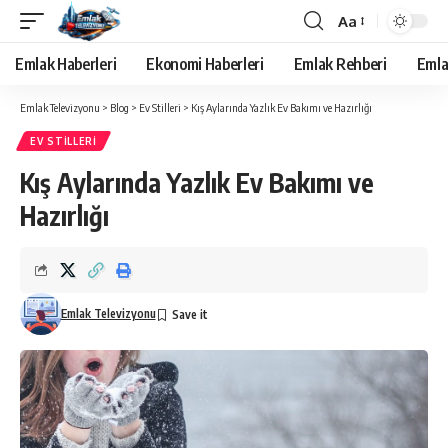
Aa
Yazı
Tipi
Emlak Haberleri
Ekonomi Haberleri
Emlak Rehberi
Emla
Yeniden
Boyutlandırıcı
Emlak Televizyonu
>
Blog
>
Ev Stilleri
>
Kış Aylarında Yazlık Ev Bakımı ve Hazırlığı
EV STILLERI
Kış Aylarında Yazlık Ev Bakımı ve
Hazırlığı
Emlak Televizyonu