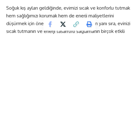
Soğuk kış ayları geldiğinde, evimizi sıcak ve konforlu tutmak
hem sağlığımızı korumak hem de enerji maliyetlerini
düşürmek için önemlidir. Isıtma sistemlerinin yanı sıra, evinizi
sıcak tutmanın ve enerji tasarrufu sağlamanın birçok etkili
yolu vardır. Bu makalede, kışın evinizi sıcak tutmanın en etkili
yöntemlerini, enerji tasarrufu sağlama stratejilerini ve daha
fazla konfor elde etmek için neler yapabileceğinizi
inceleyeceğiz.
1. Kışın evi sıcak tutmanın en etkili yöntemleri:
Isı yalıtımı yapın:
Evdeki duvarları, tavanları ve zeminleri
yalıtım malzemeleri ile kaplayarak ısı kaybını azaltın.
Yüksek verimli ısıtma sistemleri kullanın:
Modern,
enerji verimli ısıtma sistemleri seçerek enerji tüketimini
düşürebilirsiniz.
Pencereleri ve kapıları sızdırmaz hale getirin:
Contalar, fitiller ve pencere filmi kullanarak hava sızıntısını
önleyin.