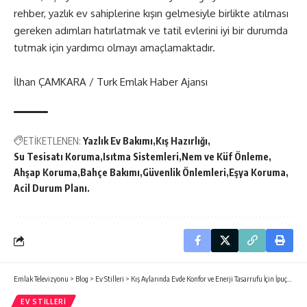
rehber, yazlık ev sahiplerine kışın gelmesiyle birlikte atılması
gereken adımları hatırlatmak ve tatil evlerini iyi bir durumda
tutmak için yardımcı olmayı amaçlamaktadır.
İlhan ÇAMKARA / Turk Emlak Haber Ajansı
ETİKETLENEN:
Yazlık Ev Bakımı
Kış Hazırlığı
Su Tesisatı Koruma
Isıtma Sistemleri
Nem ve Küf Önleme
Ahşap Koruma
Bahçe Bakımı
Güvenlik Önlemleri
Eşya Koruma
Acil Durum Planı.
Emlak Televizyonu
>
Blog
>
Ev Stilleri
>
Kış Aylarında Evde Konfor ve Enerji Tasarrufu İçin İpuçları
EV STILLERI