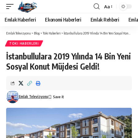
Aa
Yazı
Tipi
Emlak Haberleri
Ekonomi Haberleri
Emlak Rehberi
Emla
Yeniden
Boyutlandırıcı
Emlak Televizyonu
>
Blog
>
Toki Haberleri
>
İstanbullulara 2019 Yılında 14 Bin Yeni Sosyal Konut Müjdesi Geldi!
TOKI HABERLERI
İstanbullulara 2019 Yılında 14 Bin Yeni
Sosyal Konut Müjdesi Geldi!
Emlak Televizyonu