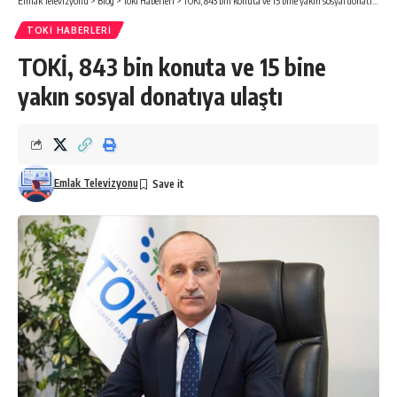
Emlak Televizyonu
>
Blog
>
Toki Haberleri
>
TOKİ, 843 bin konuta ve 15 bine yakın sosyal donatıya ulaştı
TOKI HABERLERI
TOKİ, 843 bin konuta ve 15 bine
yakın sosyal donatıya ulaştı
Emlak Televizyonu