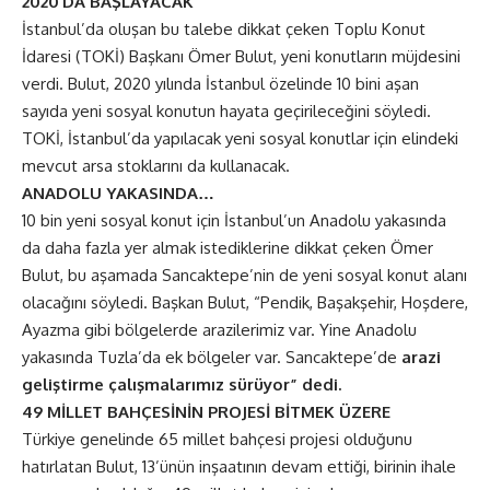
2020’DA BAŞLAYACAK
İstanbul’da oluşan bu talebe dikkat çeken Toplu Konut
İdaresi (TOKİ) Başkanı Ömer Bulut, yeni konutların müjdesini
verdi. Bulut, 2020 yılında İstanbul özelinde 10 bini aşan
sayıda yeni sosyal konutun hayata geçirileceğini söyledi.
TOKİ, İstanbul’da yapılacak yeni sosyal konutlar için elindeki
mevcut arsa stoklarını da kullanacak.
ANADOLU YAKASINDA…
10 bin yeni sosyal konut için İstanbul’un Anadolu yakasında
da daha fazla yer almak istediklerine dikkat çeken Ömer
Bulut, bu aşamada Sancaktepe’nin de yeni sosyal konut alanı
olacağını söyledi. Başkan Bulut, “Pendik, Başakşehir, Hoşdere,
Ayazma gibi bölgelerde arazilerimiz var. Yine Anadolu
yakasında Tuzla’da ek bölgeler var. Sancaktepe’de
arazi
geliştirme çalışmalarımız sürüyor” dedi.
49 MİLLET BAHÇESİNİN PROJESİ BİTMEK ÜZERE
Türkiye genelinde 65 millet bahçesi projesi olduğunu
hatırlatan Bulut, 13’ünün inşaatının devam ettiği, birinin ihale