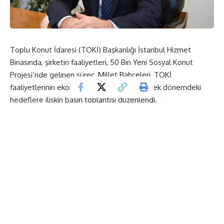
Toplu Konut İdaresi (TOKİ) Başkanlığı İstanbul Hizmet
Binasında, şirketin faaliyetleri, 50 Bin Yeni Sosyal Konut
Projesi’nde gelinen süreç, Millet Bahçeleri, TOKİ
faaliyetlerinin ekonomiye katkıları ve gelecek dönemdeki
hedeflere ilişkin basın toplantısı düzenlendi.
TOKİ Başkanı Ömer Bulut, toplantıda yaptığı konuşmada,
TOKİ’nin ağırlıklı konut hamlesini son 16 yılda
gerçekleştirdiğini ifade ederek bugün itibarıyla 843 bin 546
konuta ve 15 bine yakın sosyal donatıya ulaşıldığını dile
getirdi.
“Sosyal konut dışında bir konut üretimi
gerçekleştirmeyeceğiz”
TOKİ’nin gelecek dönemde sosyal konuta önem vereceğini
anımsatan Bulut, “Cumhurbaşkanımızın da bu konuda bize