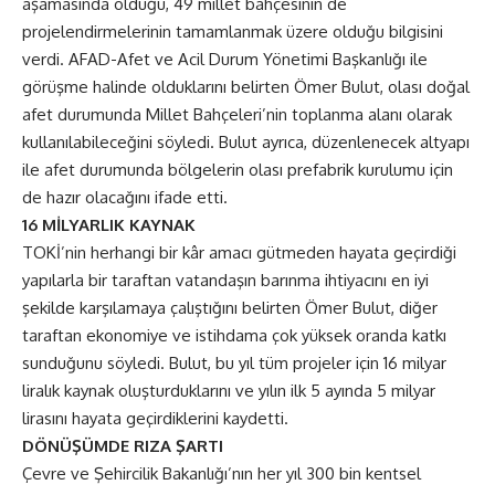
aşamasında olduğu, 49 millet bahçesinin de
projelendirmelerinin tamamlanmak üzere olduğu bilgisini
verdi. AFAD-Afet ve Acil Durum Yönetimi Başkanlığı ile
görüşme halinde olduklarını belirten Ömer Bulut, olası doğal
afet durumunda Millet Bahçeleri’nin toplanma alanı olarak
kullanılabileceğini söyledi. Bulut ayrıca, düzenlenecek altyapı
ile afet durumunda bölgelerin olası prefabrik kurulumu için
de hazır olacağını ifade etti.
16 MİLYARLIK KAYNAK
TOKİ’nin herhangi bir kâr amacı gütmeden hayata geçirdiği
yapılarla bir taraftan vatandaşın barınma ihtiyacını en iyi
şekilde karşılamaya çalıştığını belirten Ömer Bulut, diğer
taraftan ekonomiye ve istihdama çok yüksek oranda katkı
sunduğunu söyledi. Bulut, bu yıl tüm projeler için 16 milyar
liralık kaynak oluşturduklarını ve yılın ilk 5 ayında 5 milyar
lirasını hayata geçirdiklerini kaydetti.
DÖNÜŞÜMDE RIZA ŞARTI
Çevre ve Şehircilik Bakanlığı’nın her yıl 300 bin kentsel