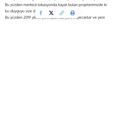
Bu yüzden merkezi lokasyonda hayat bulan projelerimizde ki
bu duyguyu size de hissettirmek istiyoruz.
Bu yüzden 2019 yılının yeni açılımlar, yeni heyecanlar ve yeni
girişimlerini konuşurken sizi,
Bomonti The House Residence
projemizde, kahvaltıda ağırlamak istiyoruz.
Son zamanların en dikkat çekici lokasyonlarından Bomonti’yi
birlikte deneyimledikten sonra, bir diğer projemizin yer aldığı,
Galatasaray ile Galataport arasında yer alan sanat galerileri,
restaurantlar, kafeler, oteller, sokak mağazaları ve yürüyüş
alanları ile sıra dışı bir mahalle olan Tomtom’da bir geziye
davet etmek istiyoruz.
Tomtom’da yer alan güzellikleri birlikte deneyimlerken
Tomtom Corners projemizin de detaylarını bir öğle
yemeğinde sizlerle paylaşmak istiyoruz.
FYP Proje Geliştirme Pazarlama Satış Kurucusu Füsun
Yılmaz Phillipson
ev sahipliğinde, Bomonti’de
Yenigün
İnşaat
üst yönetimi ve TomTom’da ise
Krea Gayrimenkul
üst yönetimi ile buluşmak için sizi de davetimize bekliyoruz…