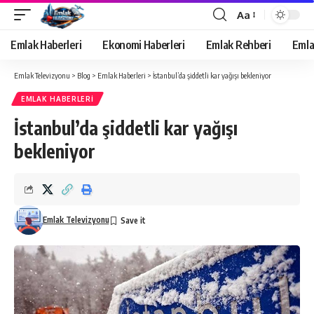
Aa
Yazı
Tipi
Emlak Haberleri
Ekonomi Haberleri
Emlak Rehberi
Emla
Yeniden
Boyutlandırıcı
Emlak Televizyonu
>
Blog
>
Emlak Haberleri
>
İstanbul’da şiddetli kar yağışı bekleniyor
EMLAK HABERLERI
İstanbul’da şiddetli kar yağışı
bekleniyor
Emlak Televizyonu