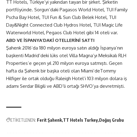
TT Hotels, Türkiye’yi yakından taıyan bir şirket. Şirketin
portföyünde. Sorgun’daki Pagasos World Hotel, TUI Family
Pscha Bay Hotel, TUI Fun & Sun Club Belek Hotel, TUI
Day&Night Connected Club Hydros Hotel, TUI Magic Life
Waterworld Hotel, Pegaos Club Hotel gibi 14 oteli var.
ABD VE İSPANYA’DAKİ OTELLERİNİ SATTI
Şahenk 2016’da 180 milyon euroya satın aldığı İspanya’nın
başkenti Madrid’deki lüks otel Villa Magna’yı Meksikalı RLH
Properties’e geçen yıl 210 milyon euroya satmıştı. Geçen
hafta da Şahenk bir başka oteli olan Miami’deTommy
Hilfiger ile ortak olduğu Raleigh Hotel’i 103 milyon dolara iş
adamı Serdar Bilgili ve ABD’li ortağı SHVO’ya devretmişti.
ETİKETLENEN:
Ferit Şahenk
TT Hotels Turkey
Doğuş Grubu