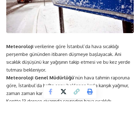
Meteoroloji
verilerine göre İstanbul’da hava sıcaklığı
perşembe gününden itibaren düşmeye başlayacak. Ani
sıcaklık düşüşünü kar yağışının takip etmesi ve bu kez yerde
tutması bekleniyor.
Meteoroloji Genel Müdürlüğü
‘nün hava tahmin raporuna
göre, İstanbul’da hafta sonu beklenen karla karışık yağmur,
zaman zaman kar şeklinde etkili olacak.
Kentte 13 derece civarında seyreden hava sıcaklığı
perşembe gününden itibaren hissedilir derece düşecek.
Cuma günü de yağmur başlıyor. Hava sıcaklığındaki ani düşüş
ile birlikte cumartesi günü karla karışık yağmur ve kar yağışı
etkili olacak.