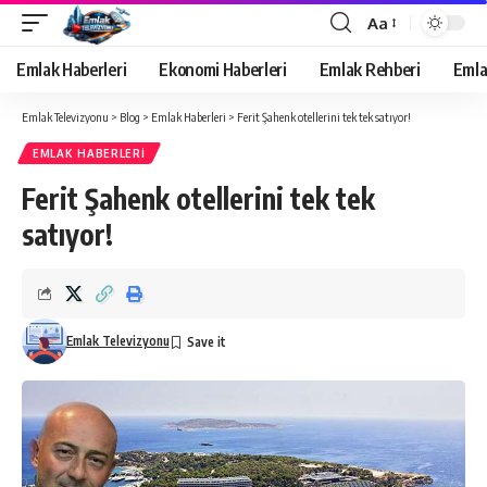
Aa
Yazı
Tipi
Emlak Haberleri
Ekonomi Haberleri
Emlak Rehberi
Emla
Yeniden
Boyutlandırıcı
Emlak Televizyonu
>
Blog
>
Emlak Haberleri
>
Ferit Şahenk otellerini tek tek satıyor!
EMLAK HABERLERI
Ferit Şahenk otellerini tek tek
satıyor!
Emlak Televizyonu