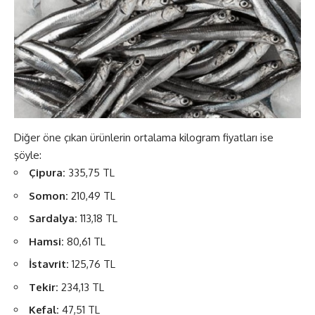
Diğer öne çıkan ürünlerin ortalama kilogram fiyatları ise
şöyle:
Çipura:
335,75 TL
Somon:
210,49 TL
Sardalya:
113,18 TL
Hamsi:
80,61 TL
İstavrit:
125,76 TL
Tekir:
234,13 TL
Kefal:
47,51 TL