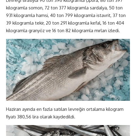
Levreği sırasıyla 90 ton 396 kilogramla çipura, 86 ton 397
kilogramla somon, 72 ton 377 kilogramla sardalya, 50 ton
931 kilogramla hamsi, 40 ton 799 kilogramla istavrit, 37 ton
39 kilogramla tekir, 20 ton 291 kilogramla kefal, 16 ton 404
kilogramla granyöz ve 16 ton 82 kilogramla mırlan izledi.
Haziran ayında en fazla satılan levreğin ortalama kilogram
fiyatı 380,56 lira olarak kaydedildi.