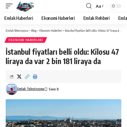
Aa
Yazı
Tipi
Emlak Haberleri
Ekonomi Haberleri
Emlak Rehberi
Emla
Yeniden
Boyutlandırıcı
Emlak Televizyonu
>
Blog
>
Ekonomi Haberleri
>
İstanbul fiyatları belli oldu: Kilosu 47 liraya da var 2 bin 181 liraya da
EKONOMI HABERLERI
İstanbul fiyatları belli oldu: Kilosu 47
liraya da var 2 bin 181 liraya da
Emlak Televizyonu