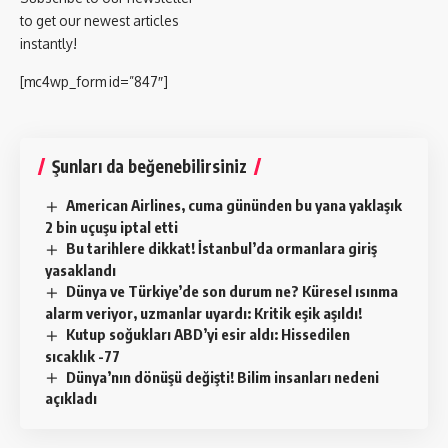
to get our newest articles
instantly!
[mc4wp_form id=”847″]
Şunları da beğenebilirsiniz
American Airlines, cuma gününden bu yana yaklaşık
2 bin uçuşu iptal etti
Bu tarihlere dikkat! İstanbul’da ormanlara giriş
yasaklandı
Dünya ve Türkiye’de son durum ne? Küresel ısınma
alarm veriyor, uzmanlar uyardı: Kritik eşik aşıldı!
Kutup soğukları ABD’yi esir aldı: Hissedilen
sıcaklık -77
Dünya’nın dönüşü değişti! Bilim insanları nedeni
açıkladı