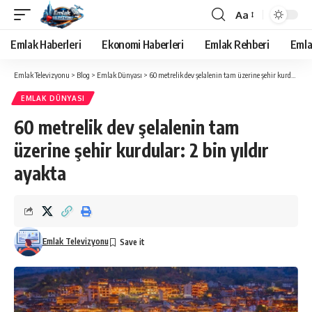
Aa
Yazı
Tipi
Emlak Haberleri
Ekonomi Haberleri
Emlak Rehberi
Emla
Yeniden
Boyutlandırıcı
Emlak Televizyonu
>
Blog
>
Emlak Dünyası
>
60 metrelik dev şelalenin tam üzerine şehir kurdular: 2 bin yıldır ayakta
EMLAK DÜNYASI
60 metrelik dev şelalenin tam
üzerine şehir kurdular: 2 bin yıldır
ayakta
Emlak Televizyonu