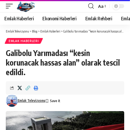
Aa
Yazı
Tipi
Emlak Haberleri
Ekonomi Haberleri
Emlak Rehberi
Emla
Yeniden
Boyutlandırıcı
Emlak Televizyonu
>
Blog
>
Emlak Haberleri
>
Galibolu Yarımadası “kesin korunacak hassas alan” olarak tescil edildi.
EMLAK HABERLERI
Galibolu Yarımadası “kesin
korunacak hassas alan” olarak tescil
edildi.
Emlak Televizyonu