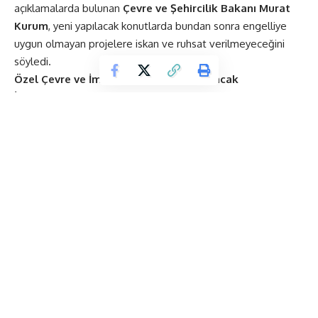
açıklamalarda bulunan
Çevre ve Şehircilik Bakanı Murat
Kurum
, yeni yapılacak konutlarda bundan sonra engelliye
uygun olmayan projelere iskan ve ruhsat verilmeyeceğini
söyledi.
Özel Çevre ve İmar Mahkemeleri Kurulacak
İnşaat sektörü
için çok önemli açıklamalarda bulunan
Çevre
ve Şehircilik Bakanı Murat Kurum
şunları söyledi: “Yargı
reformuyla çok önemli bir düzenleme yapıldı. Bu düzenleme
ile birlikte çevre ve imar konusunda uzman hakimlerin görev
aldığı
ihtisas mahkemeleri
kuruluyor.
Bu mahkemelerle birlikte çevre ve imar konusunda çok daha
hızlı ve yerinde kararlar alınacak. Böylelikle telafisi mümkün
olmayan durumların da önüne geçmiş olacağız. Bu
düzenlemeye katkıda bulunan Adalet Bakanımıza ve Bakanlık
çalışanlarımıza da bu vesileyle teşekkürlerimi sunuyorum”
dedi.
Yapılan düzenleme büyük bir hassasiyete sahip olan önemli
projeler ve bakanlığı ilgilendiren gelişmeleri yakından