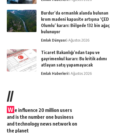
Burdur’da ormanlık alanda bulunan
krom madeni kapasite artışına ‘ÇED
Olumlu’ kararı: Bölgede 132 bin ağaç
bulunuyor
Emlak Dünyası
6 Ağustos 2026
Ticaret Bakanlığı’ndan tapu ve
gayrimenkul kararı: Bu kritik adımı
atlayan satış yapamayacak
Emlak Haberleri
6 Ağustos 2026
//
W
e influence 20 million users
and is the number one business
and technology news network on
the planet