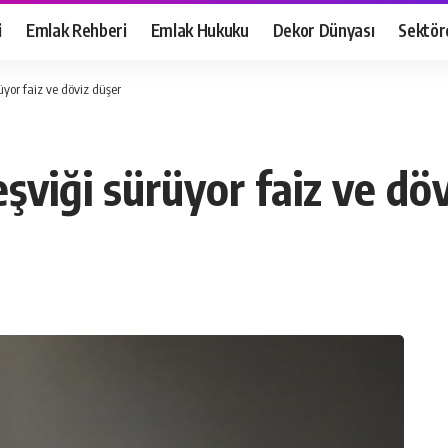
i
Emlak Rehberi
Emlak Hukuku
Dekor Dünyası
Sektör
rüyor faiz ve döviz düşer
eşviği sürüyor faiz ve dö