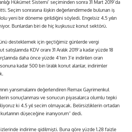
anlığı Hükümet Sistemi’ seçiminden sonra 31 Mart 2019’da
itti. Seçim sonrasına ilişkin değerlendirmede bulunan iş
olu yeni bir döneme girildiğini söyledi. Engelsiz 4.5 yılın
iyor. Bunlardan biri de hiç kuşkusuz konut sektörü.
ünü desteklemek için geçtiğimiz günlerde vergi
ut satışlarında KDV oranı 31 Aralık 2019’a kadar yüzde 18
çlarında daha önce yüzde 4’ten 3’e indirilen oran
onuna kadar 500 bin liralık konut alanlar, indirimler
k.
larının yansımalarını değerlendiren Remax Gayrimenkul
mlerin sonuçlanması ve sonucun piyasalarca olumlu tepki
 biliyoruz ki 4.5 yıl secim olmayacak. Belirsizliklerin ortadan
z kurlarının düşeceğine inanıyorum” dedi.
lerinde indirime gidilmişti. Buna göre yüzde 1.28 faizle