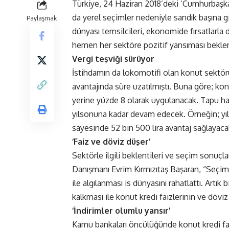
Türkiye, 24 Haziran 2018’deki ‘Cumhurbaşk
da yerel seçimler nedeniyle sandık başına g
Paylaşmak
dünyası temsilcileri, ekonomide fırsatlarla d
hemen her sektöre pozitif yansıması beklen
Vergi teşviği sürüyor
İstihdamın da lokomotifi olan konut sektör
avantajında süre uzatılmıştı. Buna göre; kon
yerine yüzde 8 olarak uygulanacak. Tapu har
yılsonuna kadar devam edecek. Örneğin; yıls
sayesinde 52 bin 500 lira avantaj sağlayaca
‘Faiz ve döviz düşer’
Sektörle ilgili beklentileri ve seçim sonuç
Danışmanı Evrim Kırmızıtaş Başaran, “Seçi
ile algılanması is dünyasını rahatlattı. Artık
kalkması ile konut kredi faizlerinin ve dövi
‘İndirimler olumlu yansır’
Kamu bankaları öncülüğünde konut kredi faiz