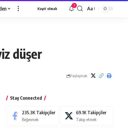
9
den
Aa
Kayıt olmak
Yazı
Tipi
Yeniden
Boyutlandırıcı
viz düşer
Paylaşmak
Stay Connected
235.3K
Takipçiler
69.1K
Takipçiler
Beğenmek
Takip etmek