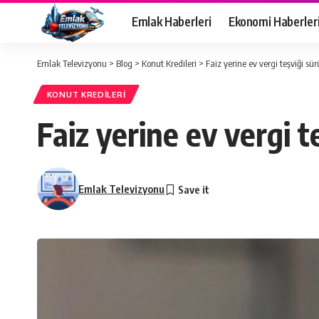
Emlak Haberleri
Ekonomi Haberler
Emlak Televizyonu
>
Blog
>
Konut Kredileri
>
Faiz yerine ev vergi teşviği sü
KONUT KREDILERI
Faiz yerine ev vergi t
Emlak Televizyonu