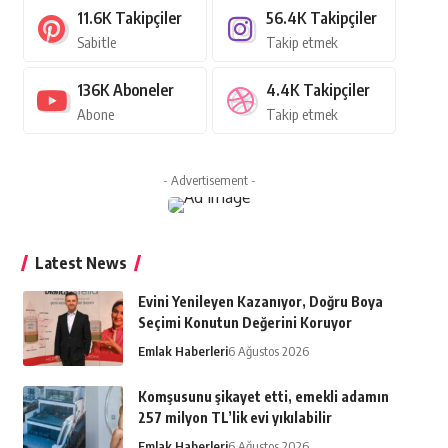
11.6K
Takipçiler
56.4K
Takipçiler
Sabitle
Takip etmek
136K
Aboneler
4.4K
Takipçiler
Abone
Takip etmek
- Advertisement -
Latest News
Evini Yenileyen Kazanıyor, Doğru Boya
Seçimi Konutun Değerini Koruyor
Emlak Haberleri
6 Ağustos 2026
Komşusunu şikayet etti, emekli adamın
257 milyon TL’lik evi yıkılabilir
Emlak Haberleri
6 Ağustos 2026