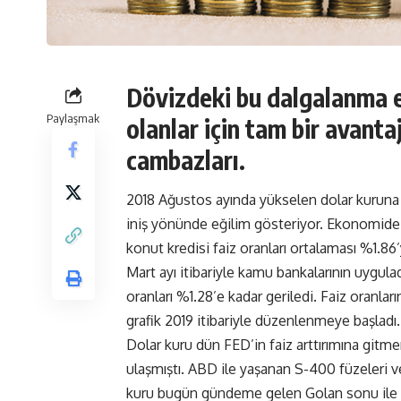
Dövizdeki bu dalgalanma e
Paylaşmak
olanlar için tam bir avanta
cambazları.
2018 Ağustos ayında yükselen dolar kuruna ba
iniş yönünde eğilim gösteriyor. Ekonomid
konut kredisi faiz oranları ortalaması %1.86’
Mart ayı itibariyle kamu bankalarının uyguladı
oranları %1.28’e kadar geriledi. Faiz oranl
grafik 2019 itibariyle düzenlenmeye başladı.
Dolar kuru dün FED’in faiz arttırımına gitm
ulaşmıştı. ABD ile yaşanan S-400 füzeleri ve
kuru bugün gündeme gelen Golan sonu ile 5.