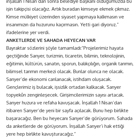
inşallah 1 Nisan’dan sonra belediye başkanı olduğumuzda bu
işin takipçisi olacağız. Artık buradan kimseye ekmek çıkmaz.
Kimse mülkiyet üzerinden siyaset yapmaya kalkmasın ve
insanımızın da huzurunu kaçırmasın. Yetti gari diyoruz.”
ifadelerine yer verdi.
ANKETLERDE VE SAHADA HEYECAN VAR
Bayraktar sözlerini şöyle tamamladı:“Projelerimiz hayata
geçtiğinde Sarıyer, turizmin, ticaretin, bilimin, teknolojinin,
eğitimin, kültürün, sanatın, sporun, balıkçılığın, organik tarımın,
bilimsel tarımın merkezi olacak. Bunlar olunca ne olacak.
Sarıyer’de ekonomi canlanacak, istihdam oluşacak.
Gençlerimiz iş bulacak, işsizlik ortadan kalkacak. Sarıyer
topyekûn zenginleşecek. Girişimcilerimizin sayısı artacak.
Sarıyer huzura ve refaha kavuşacak. İnşallah 1 Nisan’dan
itibaren Sarıyer’de yeni bir sayfa açılacak. Bunu hep birlikte
başaracağız. Ben bu heyecanı Sarıyer’de görüyorum. Sahada
da anketlerde de görüyorum. İnşallah Sarıyer’i hak ettiği
yere hep birlikte kavuşturacağız.”