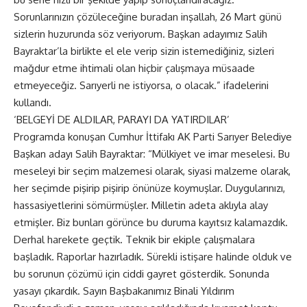
Sorunlarınızın çözüleceğine buradan inşallah, 26 Mart günü
sizlerin huzurunda söz veriyorum. Başkan adayımız Salih
Bayraktar’la birlikte el ele verip sizin istemediğiniz, sizleri
mağdur etme ihtimali olan hiçbir çalışmaya müsaade
etmeyeceğiz. Sarıyerli ne istiyorsa, o olacak.” ifadelerini
kullandı.
‘BELGEYİ DE ALDILAR, PARAYI DA YATIRDILAR’
Programda konuşan Cumhur İttifakı AK Parti Sarıyer Belediye
Başkan adayı Salih Bayraktar: “Mülkiyet ve imar meselesi. Bu
meseleyi bir seçim malzemesi olarak, siyasi malzeme olarak,
her seçimde pişirip pişirip önünüze koymuşlar. Duygularınızı,
hassasiyetlerini sömürmüşler. Milletin adeta aklıyla alay
etmişler. Biz bunları görünce bu duruma kayıtsız kalamazdık.
Derhal harekete geçtik. Teknik bir ekiple çalışmalara
başladık. Raporlar hazırladık. Sürekli istişare halinde olduk ve
bu sorunun çözümü için ciddi gayret gösterdik. Sonunda
yasayı çıkardık. Sayın Başbakanımız Binali Yıldırım