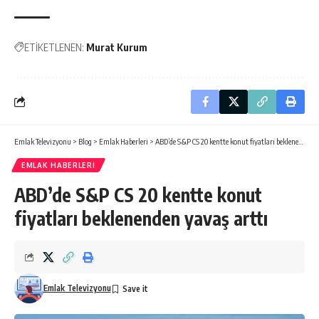
ETİKETLENEN:
Murat Kurum
Emlak Televizyonu
>
Blog
>
Emlak Haberleri
>
ABD’de S&P CS 20 kentte konut fiyatları beklenenden yavaş arttı
EMLAK HABERLERI
ABD’de S&P CS 20 kentte konut
fiyatları beklenenden yavaş arttı
Emlak Televizyonu