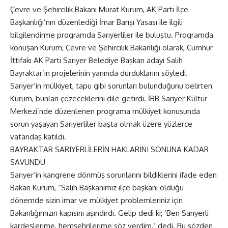
Çevre ve Şehircilik Bakanı Murat Kurum, AK Parti İlçe
Başkanlığı’nın düzenlediği İmar Barışı Yasası ile ilgili
bilgilendirme programda Sarıyerliler ile buluştu. Programda
konuşan Kurum, Çevre ve Şehircilik Bakanlığı olarak, Cumhur
İttifakı AK Parti Sarıyer Belediye Başkan adayı Salih
Bayraktar’ın projelerinin yanında durduklarını söyledi.
Sarıyer’in mülkiyet, tapu gibi sorunları bulunduğunu belirten
Kurum, bunları çözeceklerini dile getirdi. İBB Sarıyer Kültür
Merkezi’nde düzenlenen programa mülkiyet konusunda
sorun yaşayan Sarıyerliler başta olmak üzere yüzlerce
vatandaş katıldı.
BAYRAKTAR SARIYERLİLERİN HAKLARINI SONUNA KADAR
SAVUNDU
Sarıyer’in kangrene dönmüş sorunlarını bildiklerini ifade eden
Bakan Kurum, “Salih Başkanımız ilçe başkanı olduğu
dönemde sizin imar ve mülkiyet problemleriniz için
Bakanlığımızın kapısını aşındırdı. Gelip dedi ki; ‘Ben Sarıyerli
kardeşlerime, hemşehrilerime söz verdim.’ dedi. Bu sözden