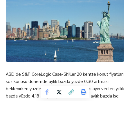
ABD’de S&P CoreLogic Case-Shiller 20 kentte konut fiyatları
söz konusu dönemde aylık bazda yüzde 0.30 artması
beklenirken yüzde 0.1 1artış gösterdi. Önceki ayın verileri yıllık
bazda yüzde 4.18 artıştan yüzde 4.14 artışa, aylık bazda ise
yüzde 0.19 artıştan yüzde 0.17 artışa revize edildi.
S&P CoreLogic Case-Shiller ulusal konut fiyatları Ocak ayında
yıllık bazda yüzde 4.26 arttı. Önceki ayki artış yüzde 4.60
seviyesinde gerçekleşmişti.