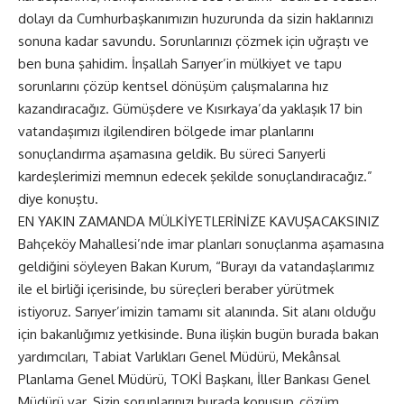
dolayı da Cumhurbaşkanımızın huzurunda da sizin haklarınızı
sonuna kadar savundu. Sorunlarınızı çözmek için uğraştı ve
ben buna şahidim. İnşallah Sarıyer’in mülkiyet ve tapu
sorunlarını çözüp kentsel dönüşüm çalışmalarına hız
kazandıracağız. Gümüşdere ve Kısırkaya’da yaklaşık 17 bin
vatandaşımızı ilgilendiren bölgede imar planlarını
sonuçlandırma aşamasına geldik. Bu süreci Sarıyerli
kardeşlerimizi memnun edecek şekilde sonuçlandıracağız.”
diye konuştu.
EN YAKIN ZAMANDA MÜLKİYETLERİNİZE KAVUŞACAKSINIZ
Bahçeköy Mahallesi’nde imar planları sonuçlanma aşamasına
geldiğini söyleyen Bakan Kurum, “Burayı da vatandaşlarımız
ile el birliği içerisinde, bu süreçleri beraber yürütmek
istiyoruz. Sarıyer’imizin tamamı sit alanında. Sit alanı olduğu
için bakanlığımız yetkisinde. Buna ilişkin bugün burada bakan
yardımcıları, Tabiat Varlıkları Genel Müdürü, Mekânsal
Planlama Genel Müdürü, TOKİ Başkanı, İller Bankası Genel
Müdürü var. Sizin sorunlarınızı burada konuşup, çözüm