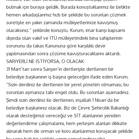
bulmak için buraya geldik. Burada konuştuklarımız ile birlikte
hemen arkadaşlarımız hızlı bir şekilde bu sorunları çözmek
suretiyle en yakın zamanda mülkiyetlerinize kavuşmuş
olacaksınız.” şeklinde konuştu. Kurum, imar barışı kapsamı
dışında olan vakıf ve İTÜ mülkiyetindeki bina sahiplerinin
sorununu da takas Kanununa göre karşılıklı devir
yapılmasından sonra çözüme kavuşturacaklarını aktardı.
SARIYERLİ NE İSTİYORSA, O OLACAK
31 Mart’tan sonra Sarıyer’in dertleriyle dertlenen bir
belediye başkanının iş başına geleceğini ifade eden Kurum,
“Sizin derdiniz ile dertlenen bir yerel yönetim olmaması, bu
sorunları aşmanıza tabi engel oldu. Bu sorunları aşamadınız.
Şimdi sizin derdiniz ile dertlenen, inşallah 1 Nisan’da bir
belediye başkanınız olacak. Biz de Çevre Şehircilik Bakanlığı
olarak desteğimizi vereceğiz ve SİT alanlarının yeniden
değerlendirme çalışmalarını, hem yerleşim alanları dikkate
alınarak hem de orman ve koru alanlarımızı koruyacak şekilde
bu sene hızlı bir şekilde yapıp sonuçlandıracağız.