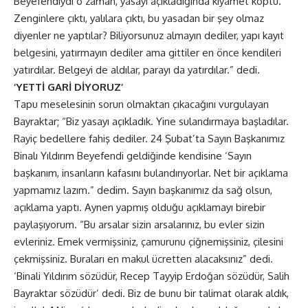
Beyefendiydi o zaman, yasayı açıkladığında kıyamet koptu.
Zenginlere çıktı, yalılara çıktı, bu yasadan bir şey olmaz
diyenler ne yaptılar? Biliyorsunuz almayın dediler, yapı kayıt
belgesini, yatırmayın dediler ama gittiler en önce kendileri
yatırdılar. Belgeyi de aldılar, parayı da yatırdılar.” dedi.
‘YETTİ GARİ DİYORUZ’
Tapu meselesinin sorun olmaktan çıkacağını vurgulayan
Bayraktar; “Biz yasayı açıkladık. Yine sulandırmaya başladılar.
Rayiç bedellere fahiş dediler. 24 Şubat’ta Sayın Başkanımız
Binalı Yıldırım Beyefendi geldiğinde kendisine ‘Sayın
başkanım, insanların kafasını bulandırıyorlar. Net bir açıklama
yapmamız lazım.” dedim. Sayın başkanımız da sağ olsun,
açıklama yaptı. Aynen yapmış olduğu açıklamayı birebir
paylaşıyorum. “Bu arsalar sizin arsalarınız, bu evler sizin
evleriniz. Emek vermişsiniz, çamurunu çiğnemişsiniz, çilesini
çekmişsiniz. Buraları en makul ücretten alacaksınız” dedi.
‘Binali Yıldırım sözüdür, Recep Tayyip Erdoğan sözüdür, Salih
Bayraktar sözüdür’ dedi. Biz de bunu bir talimat olarak aldık,