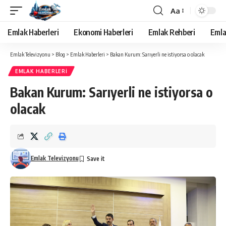
Aa
Yazı
Tipi
Emlak Haberleri
Ekonomi Haberleri
Emlak Rehberi
Emla
Yeniden
Boyutlandırıcı
Emlak Televizyonu
>
Blog
>
Emlak Haberleri
>
Bakan Kurum: Sarıyerli ne istiyorsa o olacak
EMLAK HABERLERI
Bakan Kurum: Sarıyerli ne istiyorsa o
olacak
Emlak Televizyonu