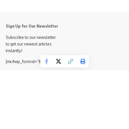
Sign Up for Our Newsletter
Subscribe to our newsletter
to get our newest articles
instantly!
[mc4wp_form id=”847″]
Şunları da beğenebilirsiniz
Türkiye’nin En Büyük Emlak Pazarlama Şirketleri
ve Franchise Sistemi
İngiliz ve Türk İş Dünyası TBCCI İstanbul
Forumu’nda Buluşuyor
Twork Offices’ten Her Yerden Çalışma Modeli
Tesis Yönetim Buluşmaları 2025