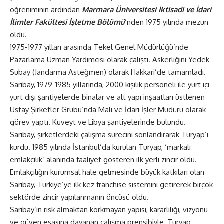
öğreniminin ardından
Marmara Üniversitesi İktisadi ve İdari
İlimler Fakültesi İşletme Bölümü
’nden 1975 yılında mezun
oldu.
1975-1977 yılları arasında Tekel Genel Müdürlüğü’nde
Pazarlama Uzman Yardımcısı olarak çalıştı. Askerliğini Yedek
Subay (Jandarma Asteğmen) olarak Hakkari’de tamamladı.
Sarıbay, 1979-1985 yıllarında, 2000 kişilik personeli ile yurt içi-
yurt dışı şantiyelerde binalar ve alt yapı inşaatları üstlenen
Üstay Şirketler Grubu’nda Mali ve İdari İşler Müdürü olarak
görev yaptı. Kuveyt ve Libya şantiyelerinde bulundu.
Sarıbay, şirketlerdeki çalışma sürecini sonlandırarak Turyap’ı
kurdu. 1985 yılında İstanbul’da kurulan Turyap, ‘markalı
emlakçılık’ alanında faaliyet gösteren ilk yerli zincir oldu.
Emlakçılığın kurumsal hale gelmesinde büyük katkıları olan
Sarıbay, Türkiye’ye ilk kez franchise sistemini getirerek birçok
sektörde zincir yapılanmanın öncüsü oldu.
Sarıbay’ın risk almaktan korkmayan yapısı, kararlılığı, vizyonu
ve güven esasına dayanan çalışma prensibiyle, Turyap