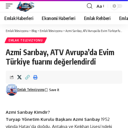
Aa
Yazı
Tipi
Emlak Haberleri
Ekonomi Haberleri
Emlak Rehberi
Emla
Yeniden
Boyutlandırıcı
Emlak Televizyonu
>
Blog
>
Emlak Televizyonu
>
Azmi Sarıbay, ATV Avrupa’da Evim Türkiye fuarını değerlendirdi
EMLAK TELEVIZYONU
Azmi Sarıbay, ATV Avrupa’da Evim
Türkiye fuarını değerlendirdi
Emlak Televizyonu
Azmi Sarıbay Kimdir?
Turyap Yönetim Kurulu Başkanı Azmi Sarıbay
1952
yılında Hatay’da doğdu. Antakya ve Kırıkhan Lisesi’ndeki