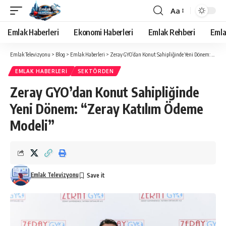
Aa
Yazı
Tipi
Emlak Haberleri
Ekonomi Haberleri
Emlak Rehberi
Emla
Yeniden
Boyutlandırıcı
Emlak Televizyonu
>
Blog
>
Emlak Haberleri
>
Zeray GYO’dan Konut Sahipliğinde Yeni Dönem: “Zeray Katılım Ödeme Modeli”
EMLAK HABERLERI
SEKTÖRDEN
Zeray GYO’dan Konut Sahipliğinde
Yeni Dönem: “Zeray Katılım Ödeme
Modeli”
Emlak Televizyonu