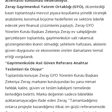
alternatifi sunulması hedefleniyor.
Zeray Gayrimenkul Yatırım Ortaklığı (GYO),
düzenlediği
basın toplantısıyla mevcut piyasa koşullarına yönelik stratejik
analizlerini, kurumsal büyüme hedeflerini ve sektöre liderlik
edecek yeni finansal çözümlerini paylaştı. Zeray GYO
Yönetim Kurulu Başkanı Zekeriya Zeray ev sahipliğinde
gerçekleşen toplantıda, gayrimenkulün salt rakamsal
göstergelerden ibaret olmadığı; şehirlerin hafızasını, ailelerin
güven duygusunu ve ekonominin üretim damarlarını temsil
ettiği vurgulandı.
“Gayrimenkulde Asıl Güven Referans Anahtar
Teslimleri ile Oluşur”
Toplantıda konuşan Zeray GYO Yönetim Kurulu Başkanı
Zekeriya Zeray, markanın kuruluşundan bu yana mimari
farklılık, kalite, güven ve teslim kabiliyeti temelinde
ilerlediğini belirtti. Marka değerinin sadece bilinirlikle
açıklanamayacağını ifade eden Zeray, “Tamamladığımız
onlarca projeyle kazandığımız itibar, en güçlü referansımızdır.