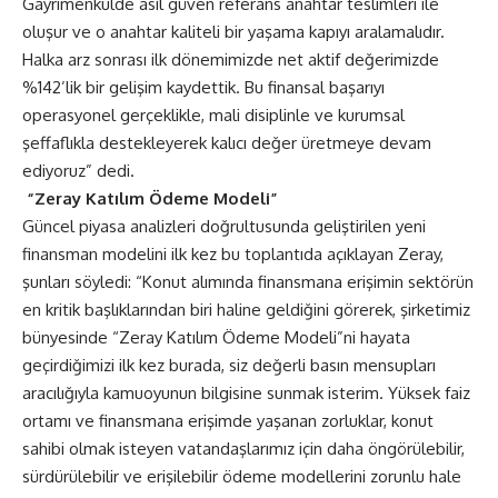
Gayrimenkulde asıl güven referans anahtar teslimleri ile
oluşur ve o anahtar kaliteli bir yaşama kapıyı aralamalıdır.
Halka arz sonrası ilk dönemimizde net aktif değerimizde
%142’lik bir gelişim kaydettik. Bu finansal başarıyı
operasyonel gerçeklikle, mali disiplinle ve kurumsal
şeffaflıkla destekleyerek kalıcı değer üretmeye devam
ediyoruz” dedi.
“Zeray Katılım Ödeme Modeli”
Güncel piyasa analizleri doğrultusunda geliştirilen yeni
finansman modelini ilk kez bu toplantıda açıklayan Zeray,
şunları söyledi: “Konut alımında finansmana erişimin sektörün
en kritik başlıklarından biri haline geldiğini görerek, şirketimiz
bünyesinde “Zeray Katılım Ödeme Modeli”ni hayata
geçirdiğimizi ilk kez burada, siz değerli basın mensupları
aracılığıyla kamuoyunun bilgisine sunmak isterim. Yüksek faiz
ortamı ve finansmana erişimde yaşanan zorluklar, konut
sahibi olmak isteyen vatandaşlarımız için daha öngörülebilir,
sürdürülebilir ve erişilebilir ödeme modellerini zorunlu hale