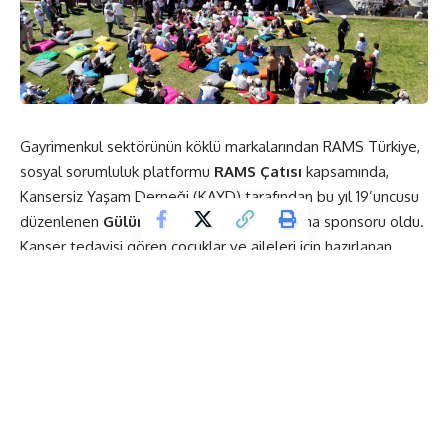
Gayrimenkul sektörünün köklü markalarından RAMS Türkiye,
sosyal sorumluluk platformu
RAMS Çatısı
kapsamında,
Kansersiz Yaşam Derneği
(KAYD) tarafından bu yıl 19’uncusu
düzenlenen
GülümseSEN Şenlikleri
’nin ana sponsoru oldu.
Kanser tedavisi gören çocuklar ve aileleri için hazırlanan
etkinliklerde katılımcılar sanat, müzik ve eğlence dolu bir gün
geçirdi.
Çocuklara moral ve umut vermek amacıyla düzenlenen
şenlikte; yaratıcı sanat atölyeleri, yüz boyama etkinlikleri,
sihirbaz ve dans gösterileri ile çeşitli eğlence alanları yer
aldı. Gün boyunca eğlenceli anlar yaşayan çocuklar, aynı
zamanda yeni deneyimler edinme fırsatı buldu.
Şenliğin özel konuğu
Baran Mengüç
, çocuklarla birlikte