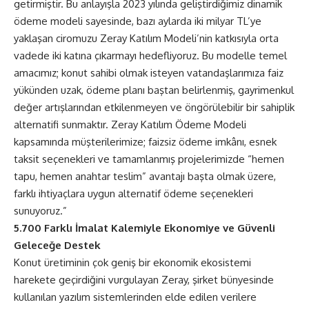
getirmiştir. Bu anlayışla 2023 yılında geliştirdiğimiz dinamik
ödeme modeli sayesinde, bazı aylarda iki milyar TL’ye
yaklaşan ciromuzu Zeray Katılım Modeli’nin katkısıyla orta
vadede iki katına çıkarmayı hedefliyoruz. Bu modelle temel
amacımız; konut sahibi olmak isteyen vatandaşlarımıza faiz
yükünden uzak, ödeme planı baştan belirlenmiş, gayrimenkul
değer artışlarından etkilenmeyen ve öngörülebilir bir sahiplik
alternatifi sunmaktır. Zeray Katılım Ödeme Modeli
kapsamında müşterilerimize; faizsiz ödeme imkânı, esnek
taksit seçenekleri ve tamamlanmış projelerimizde “hemen
tapu, hemen anahtar teslim” avantajı başta olmak üzere,
farklı ihtiyaçlara uygun alternatif ödeme seçenekleri
sunuyoruz.”
5.700 Farklı İmalat Kalemiyle Ekonomiye ve Güvenli
Geleceğe Destek
Konut üretiminin çok geniş bir ekonomik ekosistemi
harekete geçirdiğini vurgulayan Zeray, şirket bünyesinde
kullanılan yazılım sistemlerinden elde edilen verilere