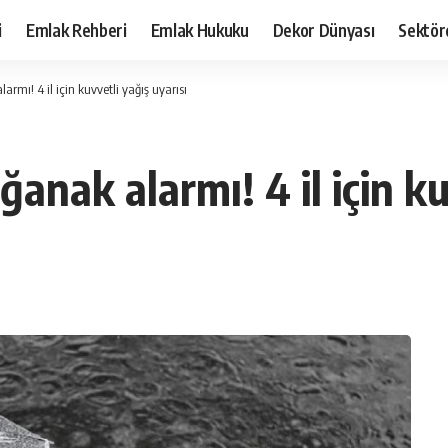
i
Emlak Rehberi
Emlak Hukuku
Dekor Dünyası
Sektör
mı! 4 il için kuvvetli yağış uyarısı
nak alarmı! 4 il için kuv