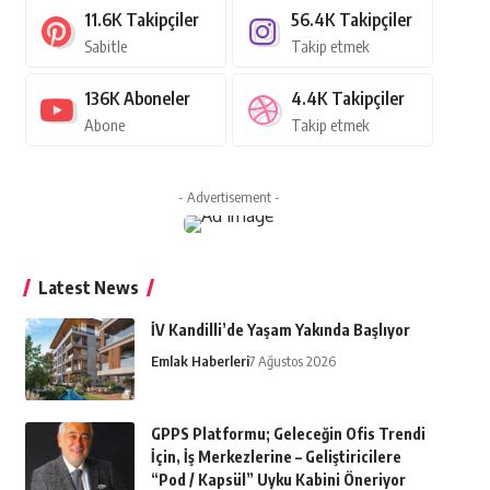
11.6K
Takipçiler
56.4K
Takipçiler
Sabitle
Takip etmek
136K
Aboneler
4.4K
Takipçiler
Abone
Takip etmek
- Advertisement -
Latest News
İV Kandilli’de Yaşam Yakında Başlıyor
Emlak Haberleri
7 Ağustos 2026
GPPS Platformu; Geleceğin Ofis Trendi
İçin, İş Merkezlerine – Geliştiricilere
“Pod / Kapsül” Uyku Kabini Öneriyor