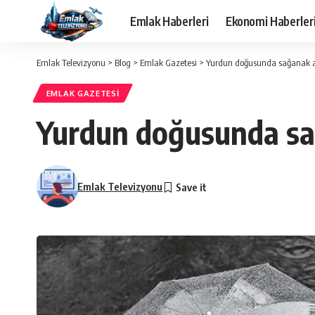
Emlak Haberleri
Ekonomi Haberler
Emlak Televizyonu
>
Blog
>
Emlak Gazetesi
>
Yurdun doğusunda sağanak alar
EMLAK GAZETESI
Yurdun doğusunda sağa
Emlak Televizyonu