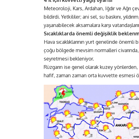
4 il için kuvvetli yağış uyarısı
Meteoroloji, Kars, Ardahan, Iğdır ve Ağrı çev
bildirdi. Yetkililer; ani sel, su baskını, yıldı
yaşanabilecek aksamalara karşı vatandaşların 
Sıcaklıklarda önemli değişiklik beklen
Hava sıcaklıklarının yurt genelinde önemli b
çoğu bölgede mevsim normalleri civarında,
seyretmesi bekleniyor.
Rüzgarın ise genel olarak kuzey yönlerden
hafif, zaman zaman orta kuvvette esmesi ö