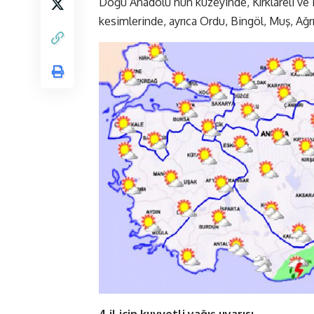
Doğu Anadolu’nun kuzeyinde, Kırklareli ve E
kesimlerinde, ayrıca Ordu, Bingöl, Muş, Ağrı