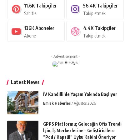
11.6K
Takipçiler
56.4K
Takipçiler
Sabitle
Takip etmek
136K
Aboneler
4.4K
Takipçiler
Abone
Takip etmek
- Advertisement -
Latest News
İV Kandilli’de Yaşam Yakında Başlıyor
Emlak Haberleri
7 Ağustos 2026
GPPS Platformu; Geleceğin Ofis Trendi
İçin, İş Merkezlerine – Geliştiricilere
“Pod / Kapsül” Uyku Kabini Öneriyor