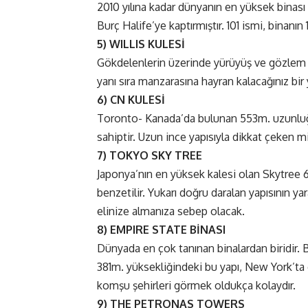
2010 yılına kadar dünyanın en yüksek binası 
Burç Halife’ye kaptırmıştır. 101 ismi, binanın
5) WILLIS KULESİ
Gökdelenlerin üzerinde yürüyüş ve gözlem 
yanı sıra manzarasına hayran kalacağınız bir y
6) CN KULESİ
Toronto- Kanada’da bulunan 553m. uzunluğu
sahiptir. Uzun ince yapısıyla dikkat çeken m
7) TOKYO SKY TREE
Japonya’nın en yüksek kalesi olan Skytree 6
benzetilir. Yukarı doğru daralan yapısının y
elinize almanıza sebep olacak.
8) EMPIRE STATE BİNASI
Dünyada en çok tanınan binalardan biridir
381m. yüksekliğindeki bu yapı, New York’ta
komşu şehirleri görmek oldukça kolaydır.
9) THE PETRONAS TOWERS