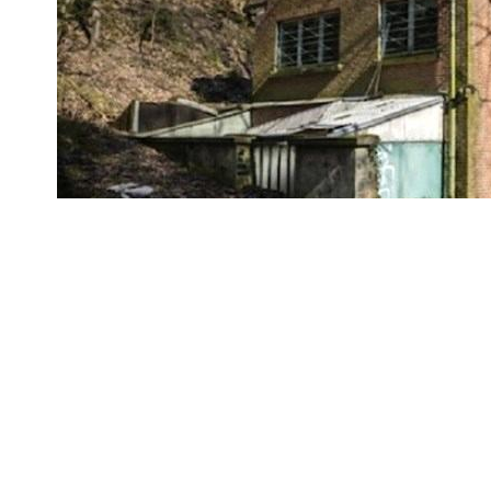
Belçika’da dışarıdan bakıldığında, küçük, har
duvarları grafiti ile kaplı ev, “barındırdığı sır
Paylaşmak
Civarda oturanlar dahil hiç kimse, evin altın
sır.
Belçika Kraliyet Sanat Mirası Enstitüsü’n