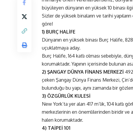
büyüleyen dünyanın en yüksek 10 binası ilgin
Sizler de yüksek binaların ve tarihi yapıları
göre!
1) BURÇ HALİFE
Dünyanın en yüksek binası Burç Halife, 828 
uçuklatmaya aday.
Burç Halife, 164 katlı olması sebebiyle, dün
korumaktadır. Yapının içerisinde bulunan asa
2) ŞANGAY DÜNYA FİNANS MERKEZİ
492 
çeken Şangay Dünya Finans Merkezi, Çin’de ye
bulunduğu bu yapı, aynı zamanda bir gözlem
3) ÖZGÜRLÜK KULESİ
New York’ta yer alan 417 m’lik, 104 katlı gö
merkezlerinin en önemlilerinden biridir ve
halen korumaktadır.
4) TAİPEİ 101