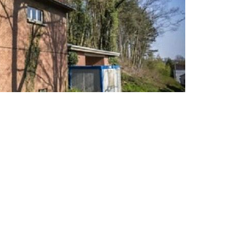
ap bir bina gibi gözüken, panjurları sürekli kapalı duran ve
” nedeniyle hiçbir alıcının ilgisini çekmiyor.
daki sığınaktan haberdar değil. Bu çok az insanın bildiği bir
den (KIK) Robrecht Janssen, Het Nieuwsblad gazetesine