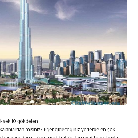
yüksek 10 gökdelen
kalanlardan mısınız? Eğer gideceğiniz yerlerde en çok
r yerinden yoğun turist trafiği alan ve ihtişamlarıyla