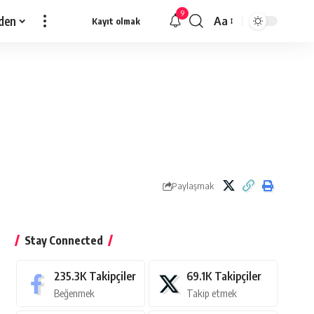
9
den
Aa
Kayıt olmak
Yazı
Tipi
Yeniden
Boyutlandırıcı
Paylaşmak
Stay Connected
235.3K
Takipçiler
69.1K
Takipçiler
Beğenmek
Takip etmek