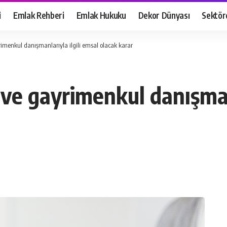
i
Emlak Rehberi
Emlak Hukuku
Dekor Dünyası
Sektör
imenkul danışmanlarıyla ilgili emsal olacak karar
ve gayrimenkul danışmanl