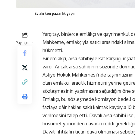
Ev alırken pazarlık yapın
Yargıtay, binlerce emlâkçı ve gayrimenkul da
Mahkeme, emlakçıyla satıcı arasındaki simsa
Paylaşmak
hükmetti.
Bir emlakçı, arsa sahibiyle kat karşılığı inş
vardı. Ancak arsa sahibinin sözünde durma
Asliye Hukuk Mahkemesi’nde taşınmazının üze
olan emlakçı, aracılık hizmetini yerine getirer
sözleşmesinin yapılmasını sağladığını öne s
Emlakçı, bu sözleşmede komisyon bedeli olarak
fazlaya dâir hakları saklı kalmak kaydıyla 10 b
verilmesini talep etti. Davalı arsa sahibi is
husumet yönünden davanın reddi gerektiğini
Davalı, ihtilafın ticari dava olmaması sebeb