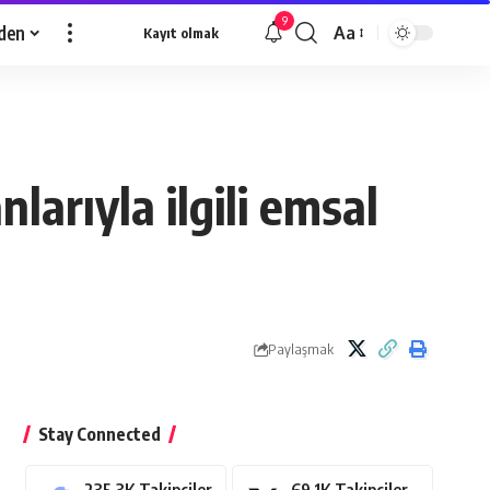
9
den
Aa
Kayıt olmak
Yazı
Tipi
Yeniden
Boyutlandırıcı
arıyla ilgili emsal
Paylaşmak
Stay Connected