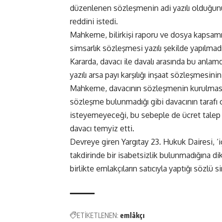
düzenlenen sözleşmenin adi yazılı olduğu
reddini istedi.
Mahkeme, bilirkişi raporu ve dosya kapsam
simsarlık sözleşmesi yazılı şekilde yapılmad
Kararda, davacı ile davalı arasında bu anlam
yazılı arsa payı karşılığı inşaat sözleşmesini
Mahkeme, davacının sözleşmenin kurulmasınd
sözleşme bulunmadığı gibi davacının tarafı o
isteyemeyeceği, bu sebeple de ücret talep 
davacı temyiz etti.
Devreye giren Yargıtay 23. Hukuk Dairesi, ‘iç
takdirinde bir isabetsizlik bulunmadığına d
birlikte emlakçıların satıcıyla yaptığı sözlü
ETİKETLENEN:
emlâkçı