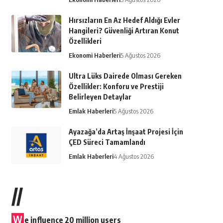
Hırsızların En Az Hedef Aldığı Evler
Hangileri? Güvenliği Artıran Konut
Özellikleri
Ekonomi Haberleri
5 Ağustos 2026
Ultra Lüks Dairede Olması Gereken
Özellikler: Konforu ve Prestiji
Belirleyen Detaylar
Emlak Haberleri
5 Ağustos 2026
Ayazağa’da Artaş İnşaat Projesi İçin
ÇED Süreci Tamamlandı
Emlak Haberleri
4 Ağustos 2026
//
W
e influence 20 million users