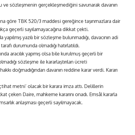
nu ve sözleşmenin gerçekleşmediğini savunarak davanın
ına göre TBK 520/3 maddesi gereğince taşınmazlara dair
ıkça geçerli sayılamayacağına dikkat çekti.
da yapılmış yazılı bir sözleşme bulunmadığı, davacının adi
n tarafı durumunda olmadığı hatırlatıldı.
a aracılık yapmış olsa bile kurulmuş geçerli bir
lmadığı sözleşme ile kararlaştırılan ücreti
hakkı doğmadığından davanın reddine karar verdi. Kararı
tihat metni’ olacak bir karara imza attı. Delillerin
ikkat çeken Daire, mahkeme kararını onadı. Emsâl kararla
 simsarlık anlaşması geçerli sayılmayacak.