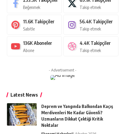
235.3K
Takipçiler
69.1K
Takipçiler
Beğenmek
Takip etmek
11.6K
Takipçiler
56.4K
Takipçiler
Sabitle
Takip etmek
136K
Aboneler
4.4K
Takipçiler
Abone
Takip etmek
- Advertisement -
Latest News
Deprem ve Yangında Balkondan Kaçış
Merdivenleri Ne Kadar Güvenli?
Uzmanların Dikkat Çektiği Kritik
Noktalar
Ekonomi Haberleri
5 Ağustos 2026