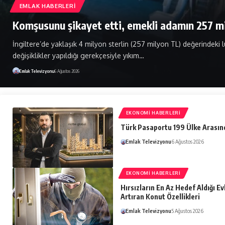
Burdur’da ormanlık alanda bulunan krom maden
kararı: Bölgede 132 bin ağaç bulunuyor
Çevre, Şehircilik ve İklim Değişikliği Bakanlığı, Burdur’un Tefenni
kapasite artışına “ÇED Olumlu” kararı verdi.…
Emlak Televizyonu
6 Ağustos 2026
EKONOMI HABERLERI
Türk Pasaportu 199 Ülke Arasın
Emlak Televizyonu
6 Ağustos 2026
EKONOMI HABERLERI
Hırsızların En Az Hedef Aldığı Ev
Artıran Konut Özellikleri
Emlak Televizyonu
5 Ağustos 2026