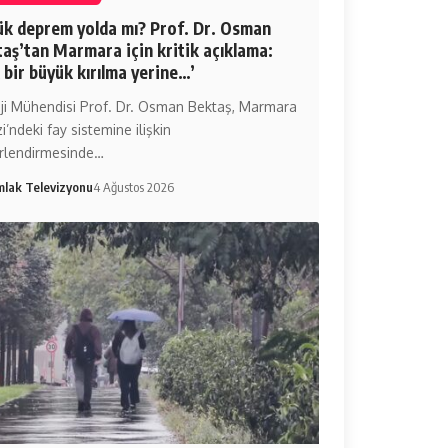
k deprem yolda mı? Prof. Dr. Osman
aş’tan Marmara için kritik açıklama:
 bir büyük kırılma yerine…’
oji Mühendisi Prof. Dr. Osman Bektaş, Marmara
i’ndeki fay sistemine ilişkin
rlendirmesinde…
mlak Televizyonu
4 Ağustos 2026