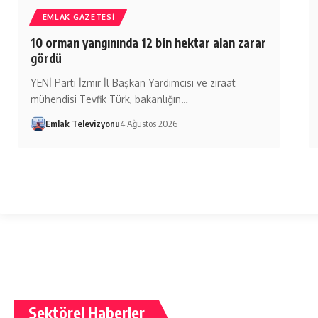
EMLAK GAZETESI
10 orman yangınında 12 bin hektar alan zarar
gördü
YENİ Parti İzmir İl Başkan Yardımcısı ve ziraat
mühendisi Tevfik Türk, bakanlığın…
Emlak Televizyonu
4 Ağustos 2026
Sektörel Haberler