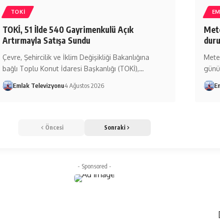
TOKİ
EM
TOKİ, 51 İlde 540 Gayrimenkulü Açık
Mete
Artırmayla Satışa Sundu
duru
Çevre, Şehircilik ve İklim Değişikliği Bakanlığına
Mete
bağlı Toplu Konut İdaresi Başkanlığı (TOKİ),…
günü
Emlak Televizyonu
4 Ağustos 2026
E
Öncesi
Sonraki
- Sponsored -