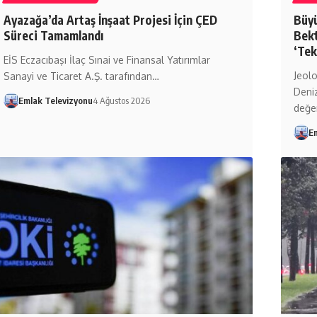
Ayazağa’da Artaş İnşaat Projesi İçin ÇED
Büyü
Süreci Tamamlandı
Bekt
‘Tek
EİS Eczacıbaşı İlaç Sınai ve Finansal Yatırımlar
Jeol
Sanayi ve Ticaret A.Ş. tarafından…
Deniz
Emlak Televizyonu
4 Ağustos 2026
değe
E