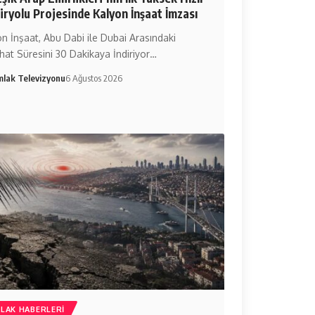
ryolu Projesinde Kalyon İnşaat İmzası
n İnşaat, Abu Dabi ile Dubai Arasındaki
hat Süresini 30 Dakikaya İndiriyor…
mlak Televizyonu
6 Ağustos 2026
LAK HABERLERI