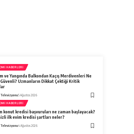
izyonu
6 Ağustos 2026
OMI HABERLERI
m ve Yangında Balkondan Kaçış Merdivenleri Ne
Güvenli? Uzmanların Dikkat Çektiği Kritik
lar
 Televizyonu
5 Ağustos 2026
OMI HABERLERI
im konut kredisi başvuruları ne zaman başlayacak?
izli ilk evim kredisi şartları neler?
 Televizyonu
4 Ağustos 2026