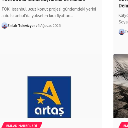
Demi
TOKİ İstanbul ucuz konut projesi gündemdeki yerini
Kalyo
aldı. İstanbul’da yükselen kira fiyatları…
Seya
Emlak Televizyonu
6 Ağustos 2026
E
EMLAK HABERLERI
EM