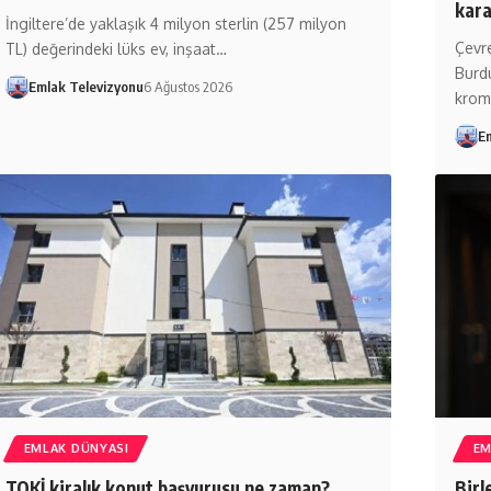
kara
İngiltere’de yaklaşık 4 milyon sterlin (257 milyon
Çevre
TL) değerindeki lüks ev, inşaat…
Burdu
Emlak Televizyonu
6 Ağustos 2026
kro
E
EMLAK DÜNYASI
EM
TOKİ kiralık konut başvurusu ne zaman?
Birl