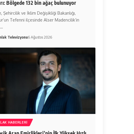
rı: Bölgede 132 bin ağaç bulunuyor
, Şehircilik ve İklim Değişikliği Bakanlığı,
r’un Tefenni ilçesinde Alser Madencilik’in
m…
mlak Televizyonu
6 Ağustos 2026
LAK HABERLERI
eşik Arap Emirlikleri’nin İlk Yüksek Hızlı