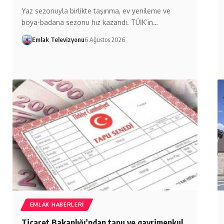
Yaz sezonuyla birlikte taşınma, ev yenileme ve
boya-badana sezonu hız kazandı. TÜİK’in…
Emlak Televizyonu
6 Ağustos 2026
EMLAK HABERLERI
Ticaret Bakanlığı’ndan tapu ve gayrimenkul