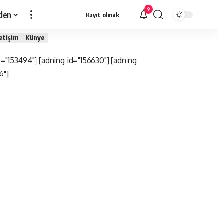
9
den
Kayıt olmak
letişim
Künye
d="153494"] [adning id="156630"] [adning
6"]