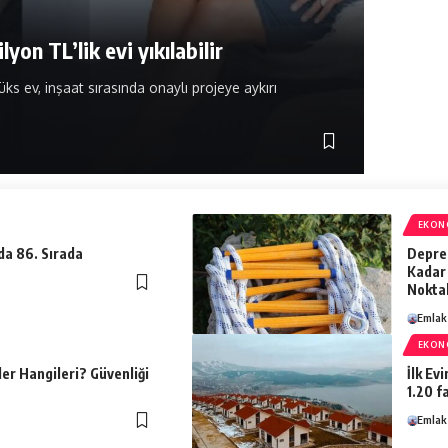
i kapasite artışına ‘ÇED Olumlu’
 ilçesinde Alser Madencilik’in krom maden ocağı
Emlak Telev
EKON
da 86. Sırada
Depre
Kadar 
Nokta
Emlak
EKON
ler Hangileri? Güvenliği
İlk Ev
1.20 fa
Emlak