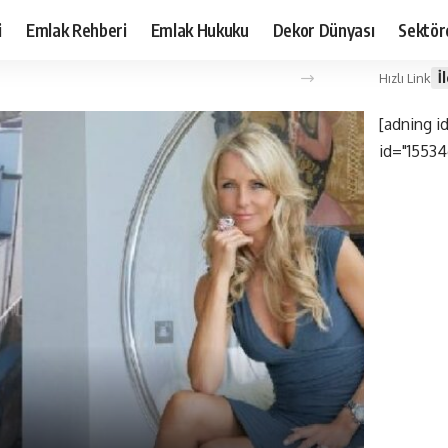
i
Emlak Rehberi
Emlak Hukuku
Dekor Dünyası
Sektör
İ
Hızlı Link
[adning i
id="15534