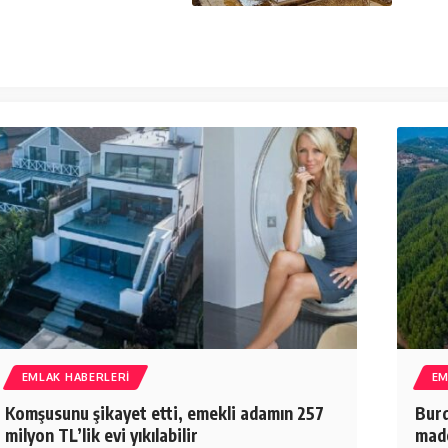
EMLAK HABERLERI
EM
Komşusunu şikayet etti, emekli adamın 257
Burd
milyon TL’lik evi yıkılabilir
made