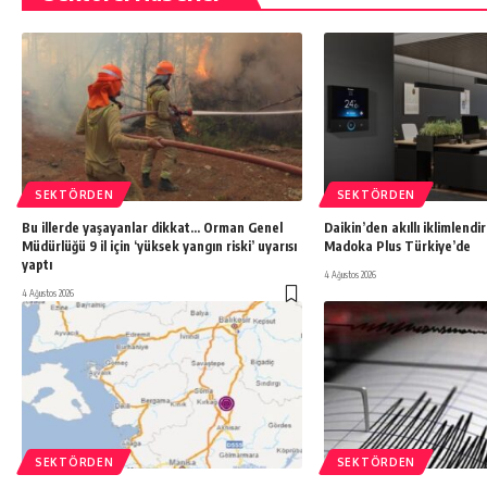
SEKTÖRDEN
SEKTÖRDEN
Bu illerde yaşayanlar dikkat… Orman Genel
Daikin’den akıllı iklimlend
Müdürlüğü 9 il için ‘yüksek yangın riski’ uyarısı
Madoka Plus Türkiye’de
yaptı
4 Ağustos 2026
4 Ağustos 2026
SEKTÖRDEN
SEKTÖRDEN