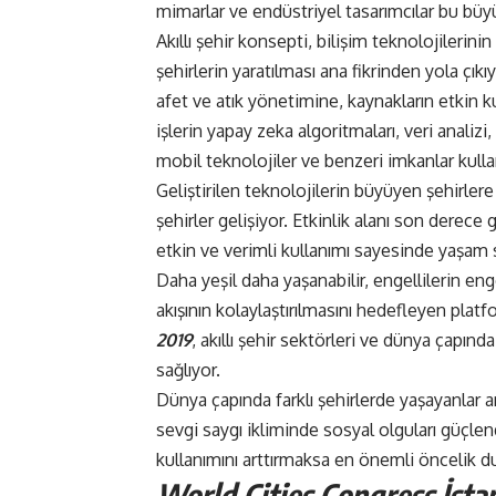
mimarlar ve endüstriyel tasarımcılar bu büy
Akıllı şehir konsepti, bilişim teknolojilerinin
şehirlerin yaratılması ana fikrinden yola çı
afet ve atık yönetimine, kaynakların etkin 
işlerin yapay zeka algoritmaları, veri analizi, 
mobil teknolojiler ve benzeri imkanlar kulla
Geliştirilen teknolojilerin büyüyen şehirler
şehirler gelişiyor. Etkinlik alanı son derece g
etkin ve verimli kullanımı sayesinde yaşam 
Daha yeşil daha yaşanabilir, engellilerin eng
akışının kolaylaştırılmasını hedefleyen plat
2019
, akıllı şehir sektörleri ve dünya çapınd
sağlıyor.
Dünya çapında farklı şehirlerde yaşayanlar ar
sevgi saygı ikliminde sosyal olguları güçlend
kullanımını arttırmaksa en önemli öncelik 
World Cities Congress İsta