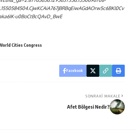
WEB1&_ga=2.87765656.1295637356.1550696708-
78.1550584504.CjwKCAiA767jBRBqEiwAGdAOrw5c6BKl0Cv
aka6IK-u0BoCtBcQAvD_BwE
World Cities Congress
Facebook
SONRAKI MAKALE
Afet Bölgesi Nedir?