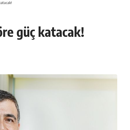
katacak!
öre güç katacak!