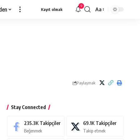
9
den
Aa
Kayıt olmak
Yazı
Tipi
Yeniden
Boyutlandırıcı
Paylaşmak
Stay Connected
235.3K
Takipçiler
69.1K
Takipçiler
Beğenmek
Takip etmek