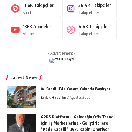
11.6K
Takipçiler
56.4K
Takipçiler
Sabitle
Takip etmek
136K
Aboneler
4.4K
Takipçiler
Abone
Takip etmek
- Advertisement -
Latest News
İV Kandilli’de Yaşam Yakında Başlıyor
Emlak Haberleri
7 Ağustos 2026
GPPS Platformu; Geleceğin Ofis Trendi
İçin, İş Merkezlerine – Geliştiricilere
“Pod / Kapsül” Uyku Kabini Öneriyor