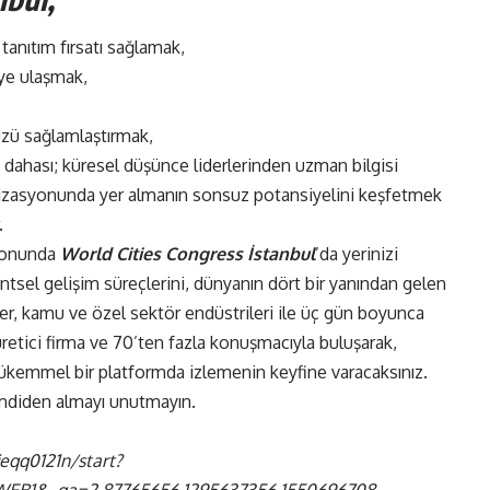
 tanıtım fırsatı sağlamak,
eye ulaşmak,
nüzü sağlamlaştırmak,
dahası; küresel düşünce liderlerinden uzman bilgisi
anizasyonunda yer almanın sonsuz potansiyelini keşfetmek
.
syonunda
World Cities Congress İstanbul
’da yerinizi
entsel gelişim süreçlerini, dünyanın dört bir yanından gelen
ler, kamu ve özel sektör endüstrileri ile üç gün boyunca
retici firma ve 70’ten fazla konuşmacıyla buluşarak,
in mükemmel bir platformda izlemenin keyfine varacaksınız.
imdiden almayı unutmayın.
jeqq0121n/start?