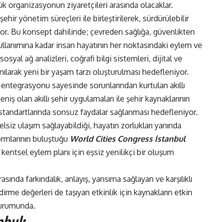
ük organizasyonun ziyaretçileri arasında olacaklar.
 şehir yönetim süreçleri ile birleştirilerek, sürdürülebilir
kıyor. Bu konsept dahilinde; çevreden sağlığa, güvenlikten
kullanımına kadar insan hayatının her noktasındaki eylem ve
sosyal ağ analizleri, coğrafi bilgi sistemleri, dijital ve
nılarak yeni bir yaşam tarzı oluşturulması hedefleniyor.
e entegrasyonu sayesinde sorunlarından kurtulan akıllı
eniş olan akıllı şehir uygulamaları ile şehir kaynaklarının
standartlarında sonsuz faydalar sağlanması hedefleniyor.
elsiz ulaşım sağlayabildiği, hayatın zorlukları yanında
formlarının buluştuğu
World Cities Congress İstanbul
a kentsel eylem planı için eşsiz yenilikçi bir oluşum
asında farkındalık, anlayış, yansıma sağlayan ve karşılıklı
irme değerleri de taşıyan etkinlik için kaynakların etkin
durumunda.
nbul;