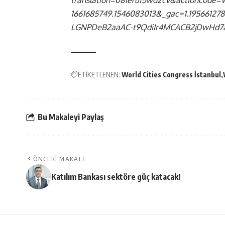
translation=081eruf5wd2cv&actioncode=
1661685749.1546083013&_gac=1.1956612
LGNPDeB2aaAC-t9QdiIr4MCACB2jDwHd7
ETİKETLENEN:
World Cities Congress İstanbul
Bu Makaleyi Paylaş
ÖNCEKI MAKALE
Katılım Bankası sektöre güç katacak!