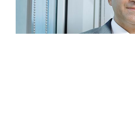
TÜRKİYE EMLAK KATILIM BANKASI’NIN F
GYODER Başkanı Doç. Dr. Feyzullah Yetg
Paylaşmak