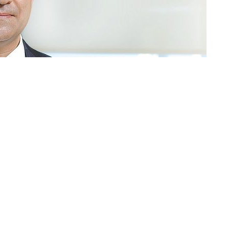
AALİYETE GEÇMESİYLE İLGİLİ GYODER’DEN AÇIKLAMA
in, Türkiye Emlak Katılım Bankası’nın kuruluşuna