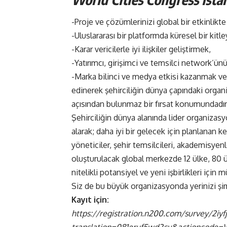
-Proje ve çözümlerinizi global bir etkinlikte
-Uluslararası bir platformda küresel bir kitl
-Karar vericilerle iyi ilişkiler geliştirmek,
-Yatırımcı, girişimci ve temsilci network’ü
-Marka bilinci ve medya etkisi kazanmak ve 
edinerek şehirciliğin dünya çapındaki org
açısından bulunmaz bir fırsat konumundadır
Şehirciliğin dünya alanında lider organiza
alarak; daha iyi bir gelecek için planlanan k
yöneticiler, şehir temsilcileri, akademisyen
oluşturulacak global merkezde 12 ülke, 80 ü
nitelikli potansiyel ve yeni işbirlikleri iç
Siz de bu büyük organizasyonda yerinizi ş
Kayıt için:
https://registration.n200.com/survey/2iyf