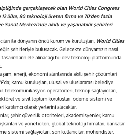
hipliğinde gerçekleşecek olan World Cities Congress
a 12 ülke, 80 teknoloji üreten firma ve 70’den fazla
 Sanat Merkezi’nde akıllı ve yaşanabilir şehirleri
cıları ile dünyanın öncü kurum ve kuruluşları,
World Cities
ceğin şehirleriyle buluşacak. Gelecekte dünyamızın nasıl
ve tasarımların ele alınacağı bu dev teknoloji platformunda
k.
aşam, enerji, ekonomi alanlarında akıllı şehir çözümleri
19
’da; kamu kuruluşları, ulusal ve uluslararası belediye
il telekomünikasyon operatörleri, teknoji sağlayıcıları,
 sektörel ve sivil toplum kuruluşları, ödeme sistemi ve
eri katılımcı olarak yerlerini alacaklar.
nlar, şehir güvenlik otoriteleri, akademisyenler, kamu
aşkanları ve yöneticileri, global teknoloji firmaları, bankalar
 sistemi sağlayıcıları, son kullanıcılar, mühendisler,