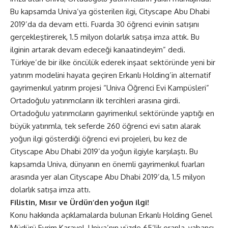
Bu kapsamda Univa’ya gösterilen ilgi, Cityscape Abu Dhabi
2019’da da devam etti. Fuarda 30 öğrenci evinin satışını
gerçekleştirerek, 1.5 milyon dolarlık satışa imza attık. Bu
ilginin artarak devam edeceği kanaatindeyim” dedi.
Türkiye’de bir ilke öncülük ederek inşaat sektöründe yeni bir
yatırım modelini hayata geçiren Erkanlı Holding’in alternatif
gayrimenkul yatırım projesi “Univa Öğrenci Evi Kampüsleri”
Ortadoğulu yatırımcıların ilk tercihleri arasına girdi.
Ortadoğulu yatırımcıların gayrimenkul sektöründe yaptığı en
büyük yatırımla, tek seferde 260 öğrenci evi satın alarak
yoğun ilgi gösterdiği öğrenci evi projeleri, bu kez de
Cityscape Abu Dhabi 2019’da yoğun ilgiyle karşılaştı. Bu
kapsamda Univa, dünyanın en önemli gayrimenkul fuarları
arasında yer alan Cityscape Abu Dhabi 2019’da, 1.5 milyon
dolarlık satışa imza attı.
Filistin, Mısır ve Ürdün’den yoğun ilgi!
Konu hakkında açıklamalarda bulunan Erkanlı Holding Genel
Müdürü Evrim Karayel, Univa’nın yüzde 65’lik oranla, yabancı