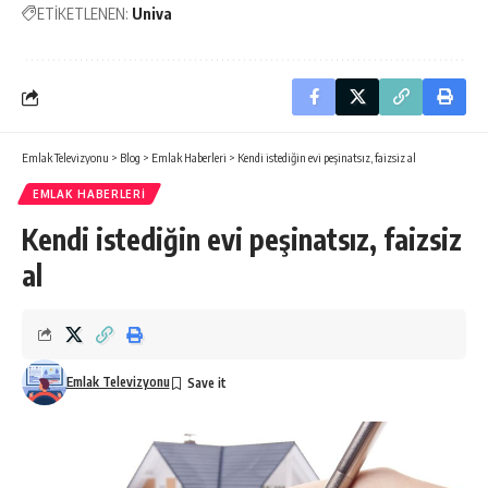
ETİKETLENEN:
Univa
Emlak Televizyonu
>
Blog
>
Emlak Haberleri
>
Kendi istediğin evi peşinatsız, faizsiz al
EMLAK HABERLERI
Kendi istediğin evi peşinatsız, faizsiz
al
Emlak Televizyonu