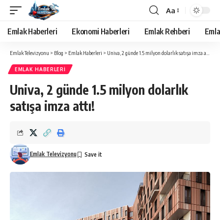
Aa
Yazı
Tipi
Emlak Haberleri
Ekonomi Haberleri
Emlak Rehberi
Emla
Yeniden
Boyutlandırıcı
Emlak Televizyonu
>
Blog
>
Emlak Haberleri
>
Univa, 2 günde 1.5 milyon dolarlık satışa imza attı!
EMLAK HABERLERI
Univa, 2 günde 1.5 milyon dolarlık
satışa imza attı!
Emlak Televizyonu