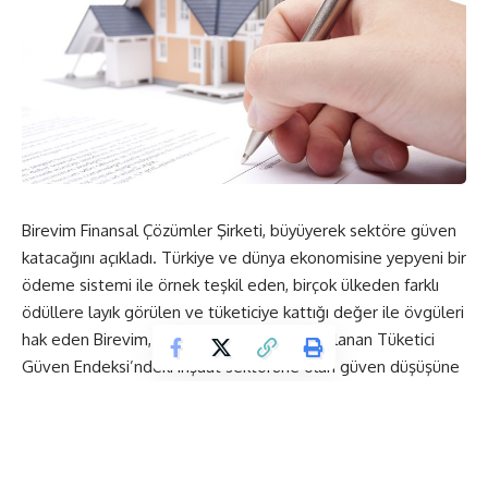
Birevim Finansal Çözümler Şirketi, büyüyerek sektöre güven
katacağını açıkladı. Türkiye ve dünya ekonomisine yepyeni bir
ödeme sistemi ile örnek teşkil eden, birçok ülkeden farklı
ödüllere layık görülen ve tüketiciye kattığı değer ile övgüleri
hak eden Birevim, geçtiğimiz günlerde açıklanan Tüketici
Güven Endeksi’ndeki inşaat sektörüne olan güven düşüşüne
dair harekete geçtiğini söyledi.
Tüketici Güven Endeksi tüm sektörlerde artarken inşaat
sektöründe %54,1’den %53,9’a geriledi. Türkiye’de birçok
inşaat firmasının vaatlerini yerine getirmemesi, inşaatları geç