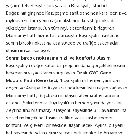
yaşam” felsefesiyle fark yaratan Büyükyalı, İstanbul
Boğazı’nın girişinde Kazlıçeşme sahil bandında kara, deniz ve
raylı sistem tüm yeni ulaşım akslarının kesiştiği noktada
yükseliyor. İstanbul’un tüm raylı sistemlerini birleştiren
Marmaray hattı hizmete açılmasıyla, Büyükyalı sakinlerine
şehrin birçok noktasına kısa sürede ve trafiğe takılmadan
ulaşım imkanı sunuyor.
Şehrin birçok noktasına hızlı ve konforlu ulaşım
Büyükyalı’ya değer katan bir projenin daha gerçekleşmesinin
heyecanını yaşadıklarını vurgulayan
Özak GYO Genel
Müdürü Fatih Keresteci
, “Büyükyalı’nın hemen yanından
geçen ve Avrupa ile Asya arasında kesintisiz ulaşım sağlayan
Marmaray hattı, Büyükyalı’nın ulaşım alternatifleri arasına
eklendi. Sakinlerimiz, Büyükyalı’nın hemen yanında yer alan
Zeytinburnu Marmaray istasyonu sayesinde 3. Havalimanı’na
ve şehrin birçok noktasına trafikte vakit kaybetmeden,
konforlu ve güvenli bir şekilde ulaşabilecek. Ayrıca, bu yeni
hat sayesinde sakinlerimiz yüksek hızlı trenler ile Ankara ve