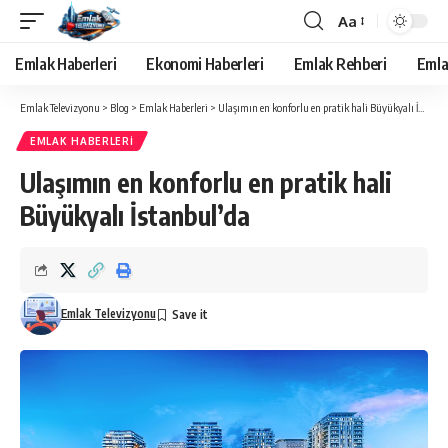
Aa
Yazı
Tipi
Emlak Haberleri
Ekonomi Haberleri
Emlak Rehberi
Emla
Yeniden
Boyutlandırıcı
Emlak Televizyonu
>
Blog
>
Emlak Haberleri
>
Ulaşımın en konforlu en pratik hali Büyükyalı İstanbul’da
EMLAK HABERLERI
Ulaşımın en konforlu en pratik hali
Büyükyalı İstanbul’da
Emlak Televizyonu