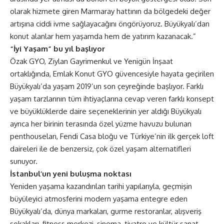
olarak hizmete giren Marmaray hattının da bölgedeki değer
artışına ciddi ivme sağlayacağını öngörüyoruz. Büyükyalı’dan
konut alanlar hem yaşamda hem de yatırım kazanacak.”
“İyi Yaşam” bu yıl başlıyor
Özak GYO, Ziylan Gayrimenkul ve Yenigün İnşaat
ortaklığında, Emlak Konut GYO güvencesiyle hayata geçirilen
Büyükyalı’da yaşam 2019’un son çeyreğinde başlıyor. Farklı
yaşam tarzlarının tüm ihtiyaçlarına cevap veren farklı konsept
ve büyüklüklerde daire seçeneklerinin yer aldığı Büyükyalı
ayrıca her birinin terasında özel yüzme havuzu bulunan
penthouseları, Fendi Casa bloğu ve Türkiye’nin ilk gerçek loft
daireleri ile de benzersiz, çok özel yaşam alternatifleri
sunuyor.
İstanbul’un yeni buluşma noktası
Yeniden yaşama kazandırılan tarihi yapılarıyla, geçmişin
büyüleyici atmosferini modern yaşama entegre eden
Büyükyalı’da, dünya markaları, gurme restoranlar, alışveriş
sokakları, fitness merkezi, sinema, tiyatro ve kültür sanat