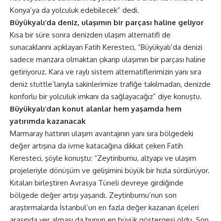
Konya’ya da yolculuk edebilecek” dedi.
Büyükyalı’da deniz, ulaşımın bir parçası haline geliyor
Kısa bir süre sonra denizden ulaşım alternatifi de
sunacaklarını açıklayan Fatih Keresteci, “Büyükyalı’da denizi
sadece manzara olmaktan çıkarıp ulaşımın bir parçası haline
getiriyoruz. Kara ve raylı sistem alternatiflerimizin yanı sıra
deniz stuttle’larıyla sakinlerimize trafiğe takılmadan, denizde
konforlu bir yolculuk imkanı da sağlayacağız” diye konuştu.
Büyükyalı’dan konut alanlar hem yaşamda hem
yatırımda kazanacak
Marmaray hattının ulaşım avantajının yanı sıra bölgedeki
değer artışına da ivme katacağına dikkat çeken Fatih
Keresteci, şöyle konuştu: “Zeytinburnu, altyapı ve ulaşım
projeleriyle dönüşüm ve gelişimini büyük bir hızla sürdürüyor.
Kıtaları birleştiren Avrasya Tüneli devreye girdiğinde
bölgede değer artışı yaşandı. Zeytinburnu’nun son
araştırmalarda İstanbul’un en fazla değer kazanan ilçeleri
arasında yer alması da bunun en büyük göstergesi oldu. Son