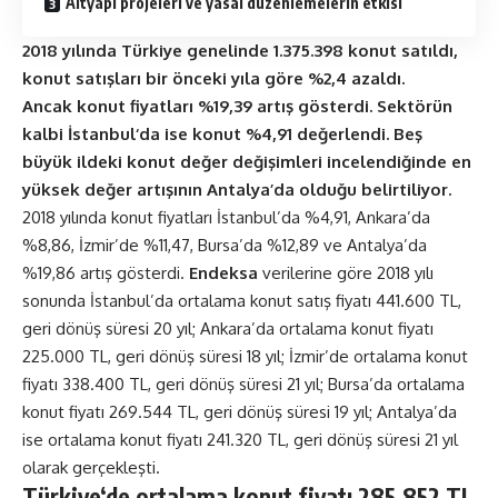
Altyapı projeleri ve yasal düzenlemelerin etkisi
2018 yılında Türkiye genelinde 1.375.398 konut satıldı,
konut satışları bir önceki yıla göre %2,4 azaldı.
Ancak konut fiyatları %19,39 artış gösterdi. Sektörün
kalbi İstanbul‘da ise konut %4,91 değerlendi. Beş
büyük ildeki konut değer değişimleri incelendiğinde en
yüksek değer artışının Antalya’da olduğu belirtiliyor.
2018 yılında konut fiyatları İstanbul’da %4,91, Ankara’da
%8,86, İzmir’de %11,47, Bursa’da %12,89 ve Antalya’da
%19,86 artış gösterdi.
Endeksa
verilerine göre 2018 yılı
sonunda İstanbul’da ortalama konut satış fiyatı 441.600 TL,
geri dönüş süresi 20 yıl; Ankara’da ortalama konut fiyatı
225.000 TL, geri dönüş süresi 18 yıl; İzmir’de ortalama konut
fiyatı 338.400 TL, geri dönüş süresi 21 yıl; Bursa’da ortalama
konut fiyatı 269.544 TL, geri dönüş süresi 19 yıl; Antalya’da
ise ortalama konut fiyatı 241.320 TL, geri dönüş süresi 21 yıl
olarak gerçekleşti.
Türkiye‘de ortalama konut fiyatı 285.852 TL