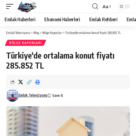
Aa
Yazı
Tipi
Emlak Haberleri
Ekonomi Haberleri
Emlak Rehberi
Emla
Yeniden
Boyutlandırıcı
Emlak Televizyonu
>
Blog
>
Bölge Raporları
>
Türkiye‘de ortalama konut fiyatı 285.852 TL
BÖLGE RAPORLARI
Türkiye‘de ortalama konut fiyatı
285.852 TL
Emlak Televizyonu