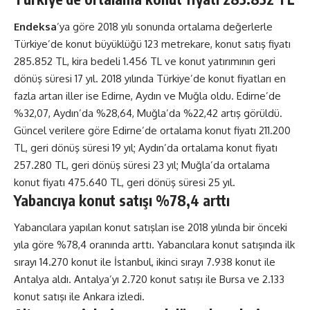
Endeksa
’ya göre 2018 yılı sonunda ortalama değerlerle
Türkiye’de konut büyüklüğü 123 metrekare, konut satış fiyatı
285.852 TL, kira bedeli 1.456 TL ve konut yatırımının geri
dönüş süresi 17 yıl. 2018 yılında Türkiye’de konut fiyatları en
fazla artan iller ise Edirne, Aydın ve Muğla oldu. Edirne’de
%32,07, Aydın’da %28,64, Muğla’da %22,42 artış görüldü.
Güncel verilere göre Edirne’de ortalama konut fiyatı 211.200
TL, geri dönüş süresi 19 yıl; Aydın’da ortalama konut fiyatı
257.280 TL, geri dönüş süresi 23 yıl; Muğla’da ortalama
konut fiyatı 475.640 TL, geri dönüş süresi 25 yıl.
Yabancıya konut satışı %78,4 arttı
Yabancılara yapılan konut satışları ise 2018 yılında bir önceki
yıla göre %78,4 oranında arttı. Yabancılara konut satışında ilk
sırayı 14.270 konut ile İstanbul, ikinci sırayı 7.938 konut ile
Antalya aldı. Antalya’yı 2.720 konut satışı ile Bursa ve 2.133
konut satışı ile Ankara izledi.