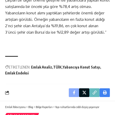
çarpan bir diğer önemli gelişme ise yabancılara yapılan konut
satışlarında bir önceki yıla göre %78,4 artış olması.
Yabancıların konut alımı yaptıkları şehirlerde önemli değer
artışları görüldü. Örneğin yabancıların en fazla konut aldığı
2‘nci şehir olan Antalya’da %19,86, en çok konut alınan
3‘üncü şehir olan Bursa’da ise %12,89 değer artışı görüldü.”
ETİKETLENEN:
Emlak Analiz
TÜİK
Yabancıya Konut Satışı
Emlak Endeksi
Emlak Televizyonu
>
Blog
>
Bölge Raporları
>
Yapı ruhsatlarında ciddi düşüş yaşanıyor