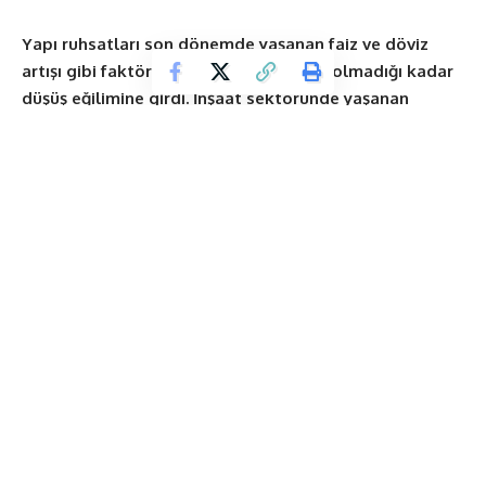
Yapı ruhsatları son dönemde yaşanan faiz ve döviz
artışı gibi faktörlerden etkilenerek hiç olmadığı kadar
düşüş eğilimine girdi. İnşaat sektöründe yaşanan
daralma, bir çok sektörü ve istihdamı da etkilemeye
devam ediyor.
Contents
Yapı ruhsatları neden düşüşte?
Yapı kullanma izin belgesi
Yapı ruhsatları neden düşüşte?
Buna göre, geçen yıl 2017’ye kıyasla belediyeler tarafından
yapı ruhsatı verilen bina sayısı yüzde 36,7, bunların yüzölçümü
yüzde 48,9, değeri yüzde 35,8, daire sayısı yüzde 53,3 azaldı.
Söz konusu dönemde yapı ruhsatı verilen binaların toplam
yüzölçümü 143,8 milyon metrekare oldu. Bunun 73,5 milyon