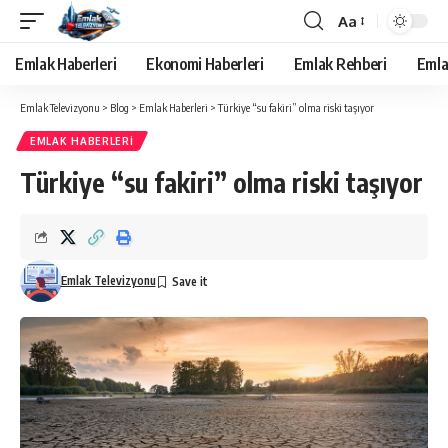
Aa
Yazı
Tipi
Emlak Haberleri
Ekonomi Haberleri
Emlak Rehberi
Emla
Yeniden
Boyutlandırıcı
Emlak Televizyonu
>
Blog
>
Emlak Haberleri
>
Türkiye “su fakiri” olma riski taşıyor
EMLAK HABERLERI
Türkiye “su fakiri” olma riski taşıyor
Emlak Televizyonu