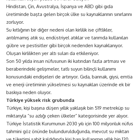
Hindistan, Çin, Avustralya, İspanya ve ABD gibi gıda
üretiminde başta gelen birçok ülke su kaynaklarının sınırlarını
zorluyor.
Su kıtlığının bir diğer nedeni olan kirlilik ise çiftlikler,
arıtılmamış atık su, endüstriyel atıklar ve tarımda kullanılan
gübre ve pestisitler gibi birçok nedenden kaynaklanıyor.
Oluşan kirlilikten yer altı suları da etkileniyor.
Son 50 yılda insan nüfusunun iki katından fazla artması ve
beraberindeki gelişmeler, tatlı suyun bilinçli kullanımı
konusundaki endişeleri de artırıyor. Gıda, barınak, giysi, emtia
ve enerji üretiminin yükselmesi su kaynakları üzerinde ek bir
baskıya neden oluyor.
Türkiye yüksek risk grubunda
Türkiye, kişi başına düşen yıllık yaklaşık bin 519 metreküp su
miktarıyla “su azlığı çeken ülkeler” kategorisinde yer alıyor.
Türkiye İstatistik Kurumunun 2030 yılı için 100 milyonluk nüfus
tahmini göz önünde bulundurulduğunda, mevcut su miktarı
ve tüketimi sabit kaldığında kişi başı kullanımın yıllık bin 120