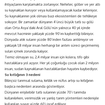
ihtiyaçlarını karşılamakta zorlanıyor. Nehirler, göller ve yer altı
su kaynakları kuruyor veya kullanılamayacak kadar kirleniyor.
Su kaynaklarının yok olması bazı ekosistemleri de tehlikeye
sokuyor. Bir zamanlar dünyanın 4’üncü büyük tatlı su gölü
olan Orta Asya’daki Aral Gölü’nün yalnızca 40 yıl içinde
mevcut hacminin yaklaşık yüzde 90’ını kaybettiği biliniyor.
Dünyada atık suların yüzde 80’inden fazlası arıtılmıyor ve
yaklaşık 1,8 milyar insan herhangi bir arıtım süreci geçirmemiş
suları içmek zorunda kalıyor.
Temiz olmayan su, 2,4 milyar insan için kolera, tifo gibi
hastalıklara yol açıyor. Her yıl çoğunluğu çocuk olan 2 milyon
insan, sudan kaynaklanan hastalıklardan hayatını kaybediyor.
Su kıtlığının 3 nedeni
Bilinçsiz tarımsal sulama, kirlilik ve nüfus artışı su kıtlığının
başlıca nedenleri arasında gösteriliyor.
Dünyanın erişilebilir tatlı sularının yüzde 70’i tarımda
kullanılırken, verimsizlik ve yanlış tarım yöntemleri nedeniyle
kullanılan suyun yüzde 60’ı israf ediliyor.