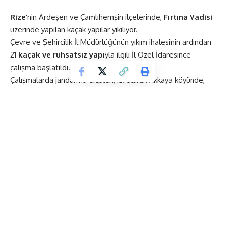
Rize’
nin Ardeşen ve Çamlıhemşin ilçelerinde,
Fırtına Vadisi
üzerinde yapılan kaçak yapılar yıkılıyor.
Çevre ve Şehircilik İl Müdürlüğünün yıkım ihalesinin ardından
21
kaçak ve ruhsatsız yapı
yla ilgili İl Özel İdaresince
çalışma başlatıldı.
Çalışmalarda jandarma ekipleri, ilk olarak Akkaya köyünde,
Fırtına Deresi kenarındaki 3 katlı yapının yıkımı için sabahın
erken saatlerinde tedbir aldı.
Yolu bir süreliğine trafiğe kapatan ekipler, iş makinesiyle
yıkıma başladı.
Yıkım işlemleri ay sonuna kadar sürecek
Bu arada durumu öğrenerek bölgeye gelen vatandaşların
alana yaklaşmasına izin verilmedi. Jandarma ve polis ekipleri,
vatandaşları çevreden uzaklaştırdı.
Yıkıma karşı çıkan bazı vatandaşlar ile yapı sahiplerinin
vadideki bekleyişi sürüyor.
Bazı vatandaşlar ise yıkım öncesi güvenlik güçlerinden izin