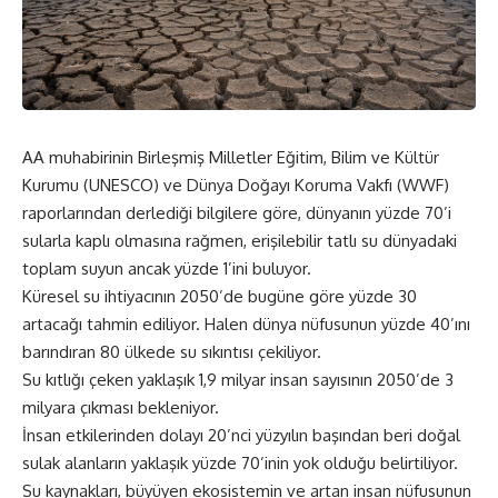
AA muhabirinin Birleşmiş Milletler Eğitim, Bilim ve Kültür
Kurumu (UNESCO) ve Dünya Doğayı Koruma Vakfı (WWF)
raporlarından derlediği bilgilere göre, dünyanın yüzde 70’i
sularla kaplı olmasına rağmen, erişilebilir tatlı su dünyadaki
toplam suyun ancak yüzde 1’ini buluyor.
Küresel su ihtiyacının 2050’de bugüne göre yüzde 30
artacağı tahmin ediliyor. Halen dünya nüfusunun yüzde 40’ını
barındıran 80 ülkede su sıkıntısı çekiliyor.
Su kıtlığı çeken yaklaşık 1,9 milyar insan sayısının 2050’de 3
milyara çıkması bekleniyor.
İnsan etkilerinden dolayı 20’nci yüzyılın başından beri doğal
sulak alanların yaklaşık yüzde 70’inin yok olduğu belirtiliyor.
Su kaynakları, büyüyen ekosistemin ve artan insan nüfusunun