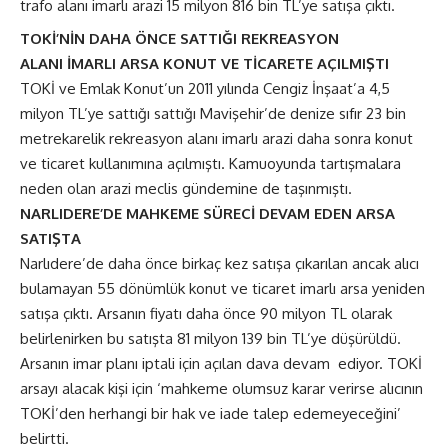
trafo alanı imarlı arazi 15 milyon 816 bin TL’ye satışa çıktı.
TOKİ’NİN DAHA ÖNCE SATTIĞI REKREASYON
ALANI İMARLI ARSA KONUT VE TİCARETE AÇILMIŞTI
TOKİ ve Emlak Konut’un 2011 yılında Cengiz İnşaat’a 4,5
milyon TL’ye sattığı sattığı Mavişehir’de denize sıfır 23 bin
metrekarelik rekreasyon alanı imarlı arazi daha sonra konut
ve ticaret kullanımına açılmıştı. Kamuoyunda tartışmalara
neden olan arazi meclis gündemine de taşınmıştı.
NARLIDERE’DE MAHKEME SÜRECİ DEVAM EDEN ARSA
SATIŞTA
Narlıdere’de daha önce birkaç kez satışa çıkarılan ancak alıcı
bulamayan 55 dönümlük konut ve ticaret imarlı arsa yeniden
satışa çıktı. Arsanın fiyatı daha önce 90 milyon TL olarak
belirlenirken bu satışta 81 milyon 139 bin TL’ye düşürüldü.
Arsanın imar planı iptali için açılan dava devam ediyor. TOKİ
arsayı alacak kişi için ‘mahkeme olumsuz karar verirse alıcının
TOKİ’den herhangi bir hak ve iade talep edemeyeceğini’
belirtti.