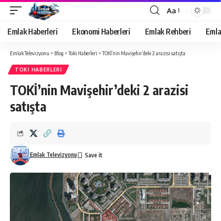
Aa
Yazı
Tipi
Emlak Haberleri
Ekonomi Haberleri
Emlak Rehberi
Emla
Yeniden
Boyutlandırıcı
Emlak Televizyonu
>
Blog
>
Toki Haberleri
>
TOKİ’nin Mavişehir’deki 2 arazisi satışta
TOKI HABERLERI
TOKİ’nin Mavişehir’deki 2 arazisi
satışta
Emlak Televizyonu