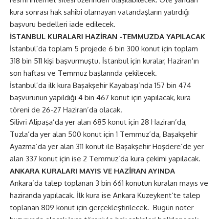
kura sonrası hak sahibi olamayan vatandaşların yatırdığı
başvuru bedelleri iade edilecek.
İSTANBUL KURALARI HAZİRAN -TEMMUZDA YAPILACAK
İstanbul’da toplam 5 projede 6 bin 300 konut için toplam
318 bin 511 kişi başvurmuştu. İstanbul için kuralar, Haziran’ın
son haftası ve Temmuz başlarında çekilecek.
İstanbul’da ilk kura Başakşehir Kayabaşı’nda 157 bin 474
başvurunun yapıldığı 4 bin 467 konut için yapılacak, kura
töreni de 26-27 Haziran’da olacak.
Silivri Alipaşa’da yer alan 685 konut için 28 Haziran’da,
Tuzla’da yer alan 500 konut için 1 Temmuz’da, Başakşehir
Ayazma’da yer alan 311 konut ile Başakşehir Hoşdere’de yer
alan 337 konut için ise 2 Temmuz’da kura çekimi yapılacak.
ANKARA KURALARI MAYIS VE HAZİRAN AYINDA
Ankara’da talep toplanan 3 bin 661 konutun kuraları mayıs ve
haziranda yapılacak. İlk kura ise Ankara Kuzeykent’te talep
toplanan 809 konut için gerçekleştirilecek. Bugün noter