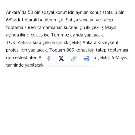
Ankara´da 50 bin sosyal konut için ayrılan konut stoku 3 bin
661 adet olarak belirlenmişti. Satışa sunulan ve talep
toplama süreci tamamlanan kuralar için ilk çekiliş Mayıs
ayında ikinci çekiliş ise Temmuz ayında yapılacak.
TOKİ Ankara kura çekimi için ilk çekiliş Ankara Kuzeykent
projesi için yapılacak. Toplam 809 konut için talep toplaması
gerçekleştirilen Ankara Kuzeykent TOKİ kura çekilişi 6 Mayıs
tarihinde yapılacak.
TOKİ Sincan Saraycık projesi kura tarihi 10 Haziran, TOKİ
Yenimahalle Yakacık konut projesi ise 11 Haziran tarihinde
yapılacak. Çekilişlerin tümü belirlenen tarihlerde noter
huzurunda yapılacak.
TOKİ İstanbul Kura Çekimi Çekiliş Tarihleri Sonuçları Ne
Zaman Açıklanacak?
TOKİ Silivri Alipaşa konut projesi kura tarihi 28 Haziran, TOKİ
Tuzla konut projesi kura tarihi 1 Temmuz, TOKİ Başakşehir
Ayazma konut projesi kura tarihi 2 Temmuz tarihinde, TOKİ