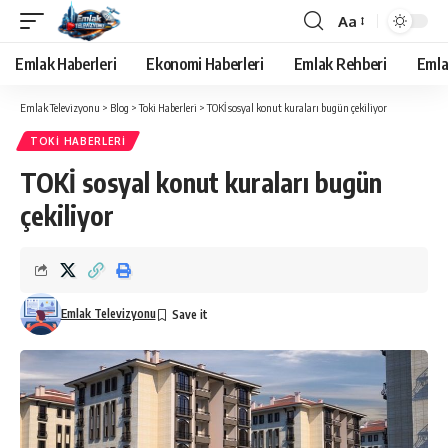
Aa
Yazı
Tipi
Emlak Haberleri
Ekonomi Haberleri
Emlak Rehberi
Emla
Yeniden
Boyutlandırıcı
Emlak Televizyonu
>
Blog
>
Toki Haberleri
>
TOKİ sosyal konut kuraları bugün çekiliyor
TOKI HABERLERI
TOKİ sosyal konut kuraları bugün
çekiliyor
Emlak Televizyonu