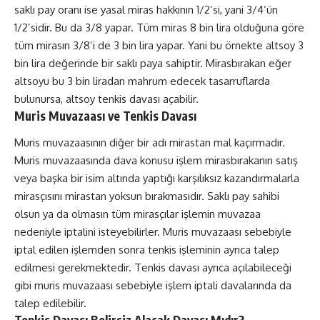
saklı pay oranı ise yasal miras hakkının 1/2’si, yani 3/4’ün
1/2’sidir. Bu da 3/8 yapar. Tüm miras 8 bin lira olduğuna göre
tüm mirasın 3/8’i de 3 bin lira yapar. Yani bu örnekte altsoy 3
bin lira değerinde bir saklı paya sahiptir. Mirasbırakan eğer
altsoyu bu 3 bin liradan mahrum edecek tasarruflarda
bulunursa, altsoy tenkis davası açabilir.
Muris Muvazaası ve Tenkis Davası
Muris muvazaasının diğer bir adı mirastan mal kaçırmadır.
Muris muvazaasında dava konusu işlem mirasbırakanın satış
veya başka bir isim altında yaptığı karşılıksız kazandırmalarla
mirasçısını mirastan yoksun bırakmasıdır. Saklı pay sahibi
olsun ya da olmasın tüm mirasçılar işlemin muvazaa
nedeniyle iptalini isteyebilirler. Muris muvazaası sebebiyle
iptal edilen işlemden sonra tenkis işleminin ayrıca talep
edilmesi gerekmektedir. Tenkis davası ayrıca açılabileceği
gibi muris muvazaası sebebiyle işlem iptali davalarında da
talep edilebilir.