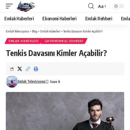
Aa
Yazı
Tipi
Emlak Haberleri
Ekonomi Haberleri
Emlak Rehberi
Emla
Yeniden
Boyutlandırıcı
Emlak Televizyonu
>
Blog
>
Emlak Haberleri
>
Tenkis Davasını Kimler Açabilir?
EMLAK HABERLERI
GAYRIMENKUL REHBERI
Tenkis Davasını Kimler Açabilir?
Emlak Televizyonu