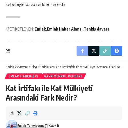
sebebiyle dava reddedilecektir.
ETİKETLENEN:
Emlak
Emlak Haber Ajansı
Tenkis davası
Emlak Televizyonu
>
Blog
>
Emlak Haberleri
>
Kat İrtifakı ile Kat Mülkiyeti Arasındaki Fark Nedir?
EMLAK HABERLERI
GAYRIMENKUL REHBERI
Kat İrtifakı ile Kat Mülkiyeti
Arasındaki Fark Nedir?
Emlak Televizyonu