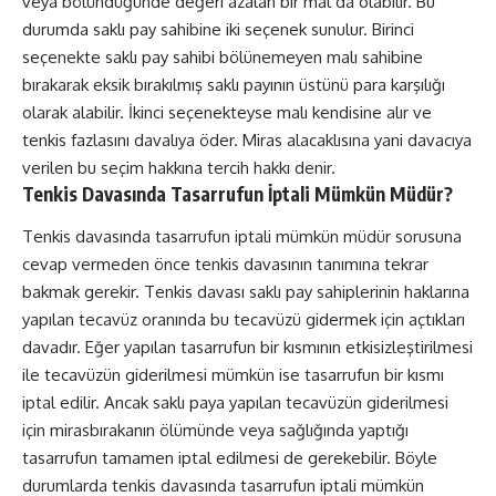
veya bölündüğünde değeri azalan bir mal da olabilir. Bu
durumda saklı pay sahibine iki seçenek sunulur. Birinci
seçenekte saklı pay sahibi bölünemeyen malı sahibine
bırakarak eksik bırakılmış saklı payının üstünü para karşılığı
olarak alabilir. İkinci seçenekteyse malı kendisine alır ve
tenkis fazlasını davalıya öder. Miras alacaklısına yani davacıya
verilen bu seçim hakkına tercih hakkı denir.
Tenkis Davasında Tasarrufun İptali Mümkün Müdür?
Tenkis davasında tasarrufun iptali mümkün müdür sorusuna
cevap vermeden önce tenkis davasının tanımına tekrar
bakmak gerekir. Tenkis davası saklı pay sahiplerinin haklarına
yapılan tecavüz oranında bu tecavüzü gidermek için açtıkları
davadır. Eğer yapılan tasarrufun bir kısmının etkisizleştirilmesi
ile tecavüzün giderilmesi mümkün ise tasarrufun bir kısmı
iptal edilir. Ancak saklı paya yapılan tecavüzün giderilmesi
için mirasbırakanın ölümünde veya sağlığında yaptığı
tasarrufun tamamen iptal edilmesi de gerekebilir. Böyle
durumlarda tenkis davasında tasarrufun iptali mümkün