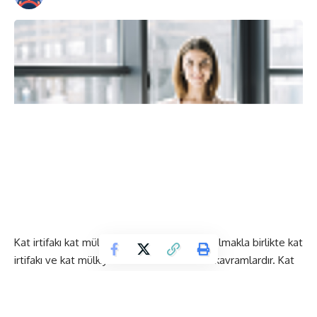
Kat irtifakı kat mülkiyetinin bir ön kuruluşu olmakla birlikte kat
irtifakı ve kat mülkiyeti birbirlerinden farklı kavramlardır. Kat
irtifakı ve kat mülkiyeti arasındaki farklar genel olarak
şunlardır: