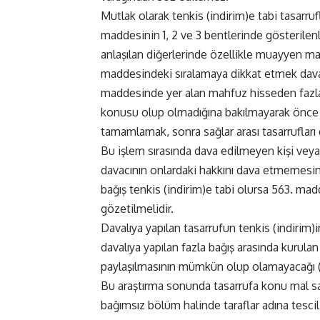
Mutlak olarak tenkis (indirim)e tabi tasarru
maddesinin 1, 2 ve 3 bentlerinde gösterilenler
anlaşılan diğerlerinde özellikle muayyen ma
maddesindeki sıralamaya dikkat etmek daval
maddesinde yer alan mahfuz hisseden fazla 
konusu olup olmadığına bakılmayarak önce öl
tamamlamak, sonra sağlar arası tasarrufları 
Bu işlem sırasında dava edilmeyen kişi veya 
davacının onlardaki hakkını dava etmemesini
bağış tenkis (indirim)e tabi olursa 563. ma
gözetilmelidir.
Davalıya yapılan tasarrufun tenkis (indirim)
davalıya yapılan fazla bağış arasında kurula
paylaşılmasının mümkün olup olamayacağı (T
Bu araştırma sonunda tasarrufa konu mal sab
bağımsız bölüm halinde taraflar adına tescil