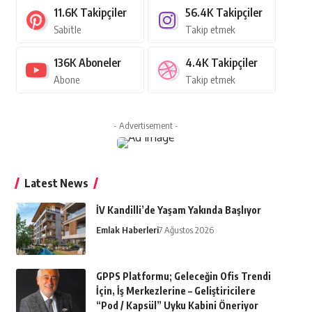
11.6K
Takipçiler
56.4K
Takipçiler
Sabitle
Takip etmek
136K
Aboneler
4.4K
Takipçiler
Abone
Takip etmek
- Advertisement -
Latest News
İV Kandilli’de Yaşam Yakında Başlıyor
Emlak Haberleri
7 Ağustos 2026
GPPS Platformu; Geleceğin Ofis Trendi
İçin, İş Merkezlerine – Geliştiricilere
“Pod / Kapsül” Uyku Kabini Öneriyor