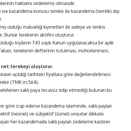
plerinin haklarını zedelemiş olmasıdır.
 ise kazandırma konusu tereke ile kazandırma (temlik) dışı
.
ış olduğu malvarlığı kıymetleri ile iadeye ve tenkis
r. Bunlar terekenin aktifini oluşturur.
lduğu kişilerin 743 sayılı Kanun uygulanacaksa bir aylık
fakası, terekenin defterinin tutulması, mühürlenmesi,
i net terekeyi oluşturur.
asın açıldığı tarihteki fiyatlara göre değerlendirilmesi
gerekir (TMK m.564).
elirlenen saklı paya tecavüz edip etmediği bulunan bu
ine göre icap ederse kazandırma işleminde, saklı payları
tif (nesnel) ve sübjektif (öznel) unsurlar dikkate
nı aşan her kazandırmada saklı payları zedeleme kastının