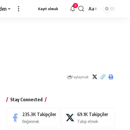
9
den
Aa
Kayıt olmak
Yazı
Tipi
Yeniden
Boyutlandırıcı
Paylaşmak
Stay Connected
235.3K
Takipçiler
69.1K
Takipçiler
Beğenmek
Takip etmek