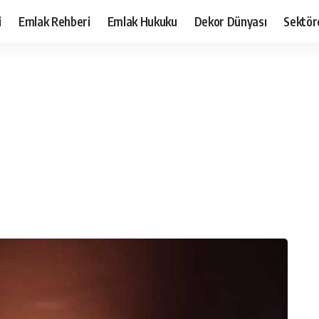
i
Emlak Rehberi
Emlak Hukuku
Dekor Dünyası
Sektör