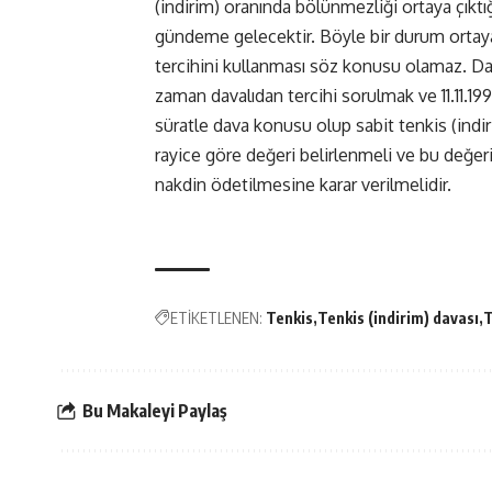
(indirim) oranında bölünmezliği ortaya çıkt
gündeme gelecektir. Böyle bir durum ortaya
tercihini kullanması söz konusu olamaz. D
zaman davalıdan tercihi sorulmak ve 11.11.199
süratle dava konusu olup sabit tenkis (indi
rayice göre değeri belirlenmeli ve bu değer
nakdin ödetilmesine karar verilmelidir.
ETİKETLENEN:
Tenkis
Tenkis (indirim) davası
T
Bu Makaleyi Paylaş