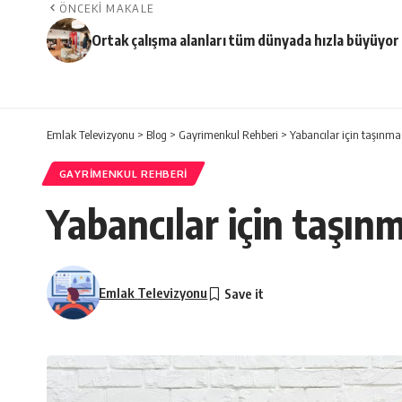
ÖNCEKI MAKALE
Ortak çalışma alanları tüm dünyada hızla büyüyor
Emlak Televizyonu
>
Blog
>
Gayrimenkul Rehberi
>
Yabancılar için taşınm
GAYRIMENKUL REHBERI
Yabancılar için taşın
Emlak Televizyonu