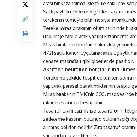
arası bir kazandırma işlemi ile saklı pay sahi
Saklı payların zedelendiğinden söz edilmesi
terekenin tümüyle bilinmesiyle mümkündür
Tereke miras bırakanın ölüm tarihinde bırakm
(indirim)e tabi olarak yaptığı kazandırmalardı
Miras bırakanın borçları, bakmakla yükümlü o
4721 sayılı Kanun uygulanacaksa üç aylık na
cenaze masrafları gibi giderler de pasifidir.
Aktiften belirtilen borçların indirilmes
Tereke bu şekilde tespit edildikten sonra mir
yapılarak parasal olarak miktarının tespiti 
Miras bırakanın TMK’nin 506. maddesinde b
rakam üzerinden hesaplanır.
Tasarruf oranı aşılmış ise tasarrufun niteliğ
zedeleme kastının bulunup bulunmadığı objek
alınarak belirlenmelidir. Zira tasarruf oranı
varlığından söz edilemez.