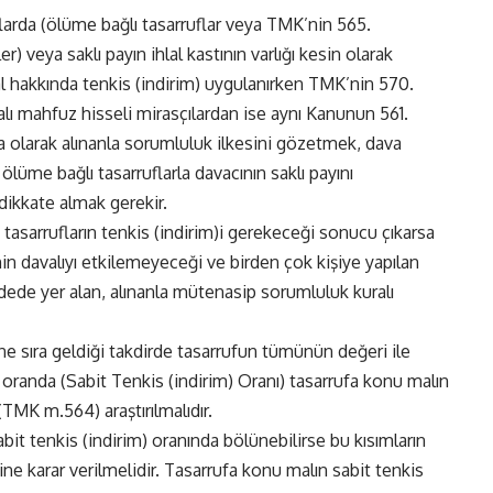
flarda (ölüme bağlı tasarruflar veya TMK’nin 565.
) veya saklı payın ihlal kastının varlığı kesin olarak
l hakkında tenkis (indirim) uygulanırken TMK’nin 570.
ı mahfuz hisseli mirasçılardan ise aynı Kanunun 561.
olarak alınanla sorumluluk ilkesini gözetmek, dava
üme bağlı tasarruflarla davacının saklı payını
dikkate almak gerekir.
tasarrufların tenkis (indirim)i gerekeceği sonucu çıkarsa
n davalıyı etkilemeyeceği ve birden çok kişiye yapılan
ddede yer alan, alınanla mütenasip sorumluluk kuralı
ine sıra geldiği takdirde tasarrufun tümünün değeri ile
n oranda (Sabit Tenkis (indirim) Oranı) tasarrufa konu malın
MK m.564) araştırılmalıdır.
it tenkis (indirim) oranında bölünebilirse bu kısımların
ine karar verilmelidir. Tasarrufa konu malın sabit tenkis