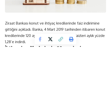
Ziraat Bankası konut ve ihtiyaç kredilerinde faiz indirimine
gittiğini açıkladı. Banka, 4 Mart 2019 tarihinden itibaren konut
kredilerinde 120 aya kadar tüm vadelerde faizleri aylık yüzde
1,28’e indirdi.
İhtiyaç kredilerinde de 60 aya kadar
vadelerde faiz oranı aylık yüzde 1,53’e
indirildi.
Banka, 4 Mart 2019 tarihinden itibaren konut kredilerinde 120
aya kadar tüm vadelerde faizleri aylık yüzde 1,28’e indirdi.
İhtiyaç kredilerinde de 60 aya kadar vadelerde faiz oranı
aylık yüzde 1,53’e düşürüldü.
Bankadan yapılan açıklamada, “Her gelir grubunda yer alan
müşterilerin kullanımına sunulan bu imkanlar ile gerek konut
ihtiyacı olan vatandaşlarımıza gerekse de konut üreticisi