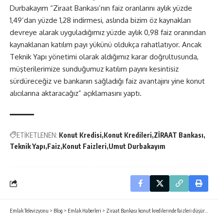
Durbakayım “Ziraat Bankası’nın faiz oranlarını aylık yüzde
1,49’dan yüzde 1,28 indirmesi, aslında bizim öz kaynakları
devreye alarak uyguladığımız yüzde aylık 0,98 faiz oranından
kaynaklanan katılım payı yükünü oldukça rahatlatıyor. Ancak
Teknik Yapı yönetimi olarak aldığımız karar doğrultusunda,
müşterilerimize sunduğumuz katılım payını kesintisiz
sürdüreceğiz ve bankanın sağladığı faiz avantajını yine konut
alıcılarına aktaracağız” açıklamasını yaptı.
ETİKETLENEN:
Konut Kredisi
Konut Kredileri
ZİRAAT Bankası
Teknik Yapı
Faiz
Konut Faizleri
Umut Durbakayım
Emlak Televizyonu
>
Blog
>
Emlak Haberleri
>
Ziraat Bankası konut kredilerinde faizleri düşürdü