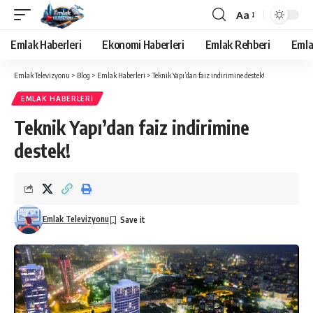
Aa
Yazı
Tipi
Emlak Haberleri
Ekonomi Haberleri
Emlak Rehberi
Emla
Yeniden
Boyutlandırıcı
Emlak Televizyonu
>
Blog
>
Emlak Haberleri
>
Teknik Yapı’dan faiz indirimine destek!
EMLAK HABERLERI
Teknik Yapı’dan faiz indirimine
destek!
Emlak Televizyonu