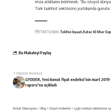
imza attıklarını belirterek; “Bu otoyol dünya
Türk taahhüt sektörünü yurtdışında gururl
ETİKETLENEN:
Tekfen İnşaat
Katar Al Khor Ex
Bu Makaleyi Paylaş
ÖNCEKI MAKALE
GYODER, Yeni konut fiyat endeksi’nin mart 2019
raporu’nu açıkladı
Emlak Televizyonu
>
Blog
>
Ulaşım Haberleri
>
Çağrı merkezi sektörünün sağ