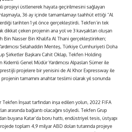
i projeyi üstlenerek hayata geçirilmesini sağlayan
 anlaşmayla, 36 ay içinde tamamlamayı taahhüt ettiği “Al
erdiği tarihten 1 yıl önce gerçekleştirdi. Tekfen’in tek
k dikkat çeken projenin ana yol ve 3 kavşaktan oluşan
h Bin Nasser Bin Khalifa Al Thani gerçekleştirirken;
Yardımcısı Selahaddin Menteş, Türkiye Cumhuriyeti Doha
up Şirketler Başkanı Cahit Oklap, Tekfen Holding
n Kıdemli Genel Müdür Yardımcısı Alpaslan Sümer ile
 prestijli projelere bir yenisini de Al Khor Expressway ile
e projenin tamamını anahtar teslimi olarak yıl sonunda
 Tekfen İnşaat tarfından inşa edilen yolun, 2022 FIFA
arı arasında bağlantı olacağını söyledi. Tekfen Grup
dan buyana Katar’da boru hattı, endüstriyel tesis, üstyapı
ı projede toplam 4,9 milyar ABD doları tutarında projeye