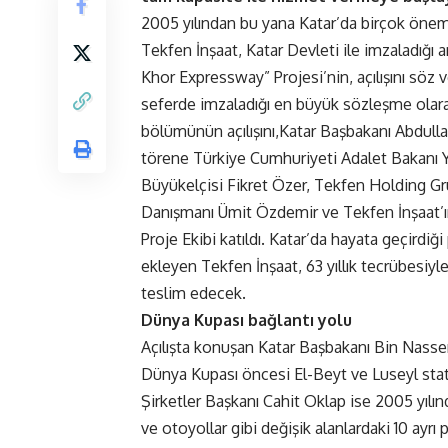
2005 yılından bu yana Katar’da birçok öneml
Tekfen İnşaat, Katar Devleti ile imzaladığı
Khor Expressway” Projesi’nin, açılışını söz v
seferde imzaladığı en büyük sözleşme olara
bölümünün açılışını,Katar Başbakanı Abdulla
törene Türkiye Cumhuriyeti Adalet Bakanı 
Büyükelçisi Fikret Özer, Tekfen Holding Gr
Danışmanı Ümit Özdemir ve Tekfen İnşaat’ı
Proje Ekibi katıldı. Katar’da hayata geçirdiği
ekleyen Tekfen İnşaat, 63 yıllık tecrübesiyl
teslim edecek.
Dünya Kupası bağlantı yolu
Açılışta konuşan Katar Başbakanı Bin Nasser
Dünya Kupası öncesi El-Beyt ve Luseyl statl
Şirketler Başkanı Cahit Oklap ise 2005 yılın
ve otoyollar gibi değişik alanlardaki 10 ayr