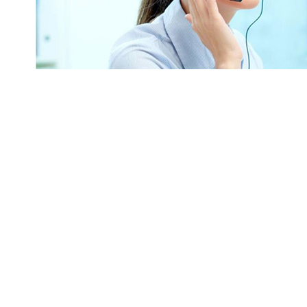
Sektörünün bilgi merkezi ve referans nokta
yayınladığı, Türkiye’de çağrı merkezi sektör
Paylaşmak
Merkezi Pazar Araştırmasının sonuçlarını, 11