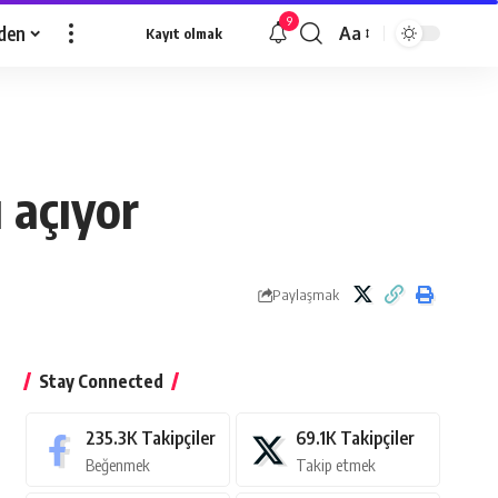
9
den
Aa
Kayıt olmak
Yazı
Tipi
Yeniden
Boyutlandırıcı
 açıyor
Paylaşmak
Stay Connected
235.3K
Takipçiler
69.1K
Takipçiler
Beğenmek
Takip etmek