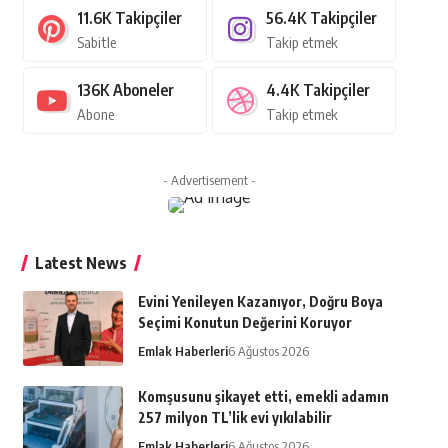
11.6K
Takipçiler
56.4K
Takipçiler
Sabitle
Takip etmek
136K
Aboneler
4.4K
Takipçiler
Abone
Takip etmek
- Advertisement -
Latest News
Evini Yenileyen Kazanıyor, Doğru Boya
Seçimi Konutun Değerini Koruyor
Emlak Haberleri
6 Ağustos 2026
Komşusunu şikayet etti, emekli adamın
257 milyon TL’lik evi yıkılabilir
Emlak Haberleri
6 Ağustos 2026