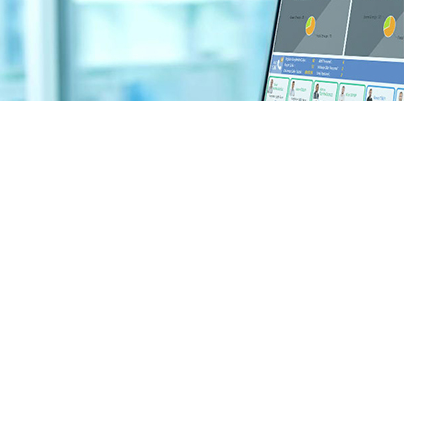
sı olan
Çağrı Merkezleri Derneği, her yıl güncelleyerek
üne ışık tutan kaynak niteliğindeki 2018 Türkiye Çağrı
 Nisan 2019 tarihinde, Raffles Hotel İstanbul’da düzenlediği