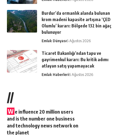
Burdur’da ormanlık alanda bulunan
krom madeni kapasite artışına ‘ÇED
Olumlu’ kararı: Bölgede 132 bin ağaç
bulunuyor
Emlak Dünyası
6 Ağustos 2026
Ticaret Bakanlığı’ndan tapu ve
gayrimenkul kararı: Bu kritik adımı
atlayan satış yapamayacak
Emlak Haberleri
6 Ağustos 2026
//
W
e influence 20 million users
and is the number one business
and technology news network on
the planet