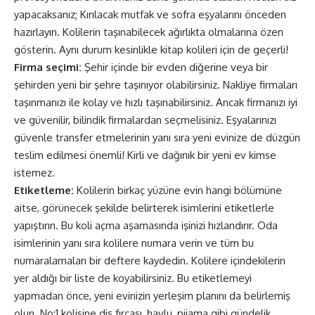
yapacaksanız; Kırılacak mutfak ve sofra eşyalarını önceden
hazırlayın. Kolilerin taşınabilecek ağırlıkta olmalarına özen
gösterin. Aynı durum kesinlikle kitap kolileri için de geçerli!
Firma seçimi:
Şehir içinde bir evden diğerine veya bir
şehirden yeni bir şehre taşınıyor olabilirsiniz. Nakliye firmaları
taşınmanızı ile kolay ve hızlı taşınabilirsiniz. Ancak firmanızı iyi
ve güvenilir, bilindik firmalardan seçmelisiniz. Eşyalarınızı
güvenle transfer etmelerinin yanı sıra yeni evinize de düzgün
teslim edilmesi önemli! Kirli ve dağınık bir yeni ev kimse
istemez.
Etiketleme:
Kolilerin birkaç yüzüne evin hangi bölümüne
aitse, görünecek şekilde belirterek isimlerini etiketlerle
yapıştırın. Bu koli açma aşamasında işinizi hızlandırır. Oda
isimlerinin yanı sıra kolilere numara verin ve tüm bu
numaralamaları bir deftere kaydedin. Kolilere içindekilerin
yer aldığı bir liste de koyabilirsiniz. Bu etiketlemeyi
yapmadan önce, yeni evinizin yerleşim planını da belirlemiş
olun. No:1 kolisine diş fırçası, havlu, pijama gibi gündelik