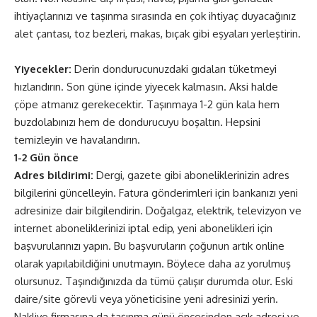
ihtiyaçlarınızı ve taşınma sırasında en çok ihtiyaç duyacağınız
alet çantası, toz bezleri, makas, bıçak gibi eşyaları yerleştirin.
Yiyecekler:
Derin dondurucunuzdaki gıdaları tüketmeyi
hızlandırın. Son güne içinde yiyecek kalmasın. Aksi halde
çöpe atmanız gerekecektir. Taşınmaya 1-2 gün kala hem
buzdolabınızı hem de dondurucuyu boşaltın. Hepsini
temizleyin ve havalandırın.
1-2 Gün önce
Adres bildirimi:
Dergi, gazete gibi aboneliklerinizin adres
bilgilerini güncelleyin. Fatura gönderimleri için bankanızı yeni
adresinize dair bilgilendirin. Doğalgaz, elektrik, televizyon ve
internet aboneliklerinizi iptal edip, yeni abonelikleri için
başvurularınızı yapın. Bu başvuruların çoğunun artık online
olarak yapılabildiğini unutmayın. Böylece daha az yorulmuş
olursunuz. Taşındığınızda da tümü çalışır durumda olur. Eski
daire/site görevli veya yöneticisine yeni adresinizi yerin.
Nakliye firmasına da taşınma günü öncesinden açık adresi ve