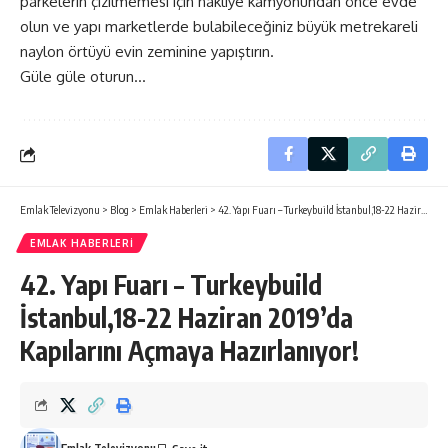
parkelerin çizilmemesi için nakliye kamyonundan önce evde
olun ve yapı marketlerde bulabileceğiniz büyük metrekareli
naylon örtüyü evin zeminine yapıştırın.
Güle güle oturun…
Emlak Televizyonu
>
Blog
>
Emlak Haberleri
>
42. Yapı Fuarı – Turkeybuild İstanbul,18-22 Haziran 2019’da Kapılarını Açmaya Hazırlanıyor!
EMLAK HABERLERI
42. Yapı Fuarı – Turkeybuild
İstanbul,18-22 Haziran 2019’da
Kapılarını Açmaya Hazırlanıyor!