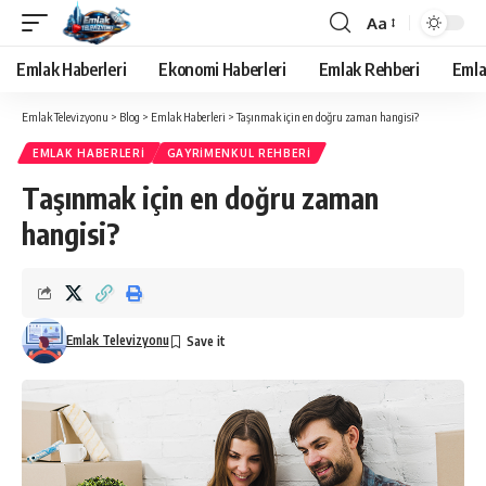
Aa
Yazı
Tipi
Emlak Haberleri
Ekonomi Haberleri
Emlak Rehberi
Emla
Yeniden
Boyutlandırıcı
Emlak Televizyonu
>
Blog
>
Emlak Haberleri
>
Taşınmak için en doğru zaman hangisi?
EMLAK HABERLERI
GAYRIMENKUL REHBERI
Taşınmak için en doğru zaman
hangisi?
Emlak Televizyonu