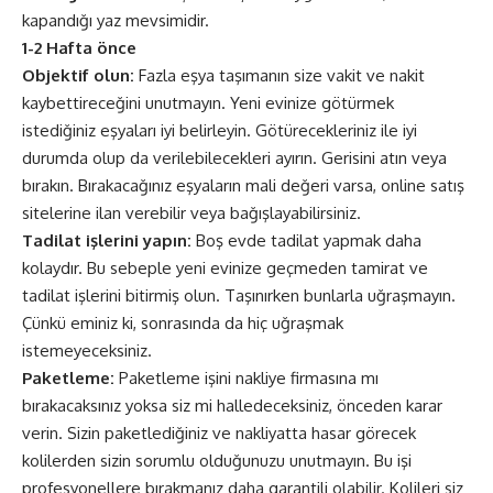
kapandığı yaz mevsimidir.
1-2 Hafta önce
Objektif olun:
Fazla eşya taşımanın size vakit ve nakit
kaybettireceğini unutmayın. Yeni evinize götürmek
istediğiniz eşyaları iyi belirleyin. Götürecekleriniz ile iyi
durumda olup da verilebilecekleri ayırın. Gerisini atın veya
bırakın. Bırakacağınız eşyaların mali değeri varsa, online satış
sitelerine ilan verebilir veya bağışlayabilirsiniz.
Tadilat işlerini yapın:
Boş evde tadilat yapmak daha
kolaydır. Bu sebeple yeni evinize geçmeden tamirat ve
tadilat işlerini bitirmiş olun. Taşınırken bunlarla uğraşmayın.
Çünkü eminiz ki, sonrasında da hiç uğraşmak
istemeyeceksiniz.
Paketleme:
Paketleme işini nakliye firmasına mı
bırakacaksınız yoksa siz mi halledeceksiniz, önceden karar
verin. Sizin paketlediğiniz ve nakliyatta hasar görecek
kolilerden sizin sorumlu olduğunuzu unutmayın. Bu işi
profesyonellere bırakmanız daha garantili olabilir. Kolileri siz