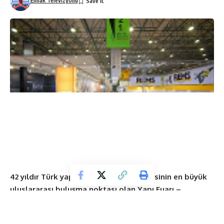
Emlak Televizyonu
42 yıldır Türk yapı sektörünün ve bölgesinin en büyük
uluslararası buluşma noktası olan Yapı Fuarı –
Turkeybuild İstanbul bu yıl 18-22 Haziran tarihleri
arasında Tüyap Fuar ve Kongre Merkezi’nde