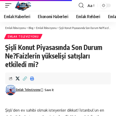
Aa
Yazı
Tipi
Emlak Haberleri
Ekonomi Haberleri
Emlak Rehberi
Emla
Yeniden
Boyutlandırıcı
Emlak Televizyonu
>
Blog
>
Emlak Televizyonu
>
Şişli Konut Piyasasında Son Durum Ne?Faizlerin yükselişi satışları etkiledi mi?
EMLAK TELEVIZYONU
Şişli Konut Piyasasında Son Durum
Ne?Faizlerin yükselişi satışları
etkiledi mi?
Emlak Televizyonu
Şişli’den ev sahibi olmak isteyenler dikkat! İstanbul’un en