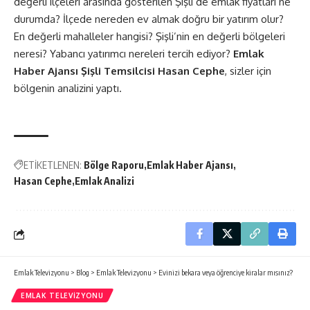
değerli ilçeleri arasında gösterilen Şişli’de emlak fiyatları ne
durumda? İlçede nereden ev almak doğru bir yatırım olur?
En değerli mahalleler hangisi? Şişli’nin en değerli bölgeleri
neresi? Yabancı yatırımcı nereleri tercih ediyor?
Emlak
Haber Ajansı Şişli Temsilcisi Hasan Cephe
, sizler için
bölgenin analizini yaptı.
ETİKETLENEN:
Bölge Raporu
Emlak Haber Ajansı
Hasan Cephe
Emlak Analizi
Emlak Televizyonu
>
Blog
>
Emlak Televizyonu
>
Evinizi bekara veya öğrenciye kiralar mısınız?
EMLAK TELEVIZYONU