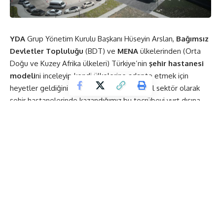
YDA
Grup Yönetim Kurulu Başkanı Hüseyin Arslan,
Bağımsız
Devletler Topluluğu
(BDT) ve
MENA
ülkelerinden (Orta
Doğu ve Kuzey Afrika ülkeleri) Türkiye’nin
şehir
hastanesi
modeli
ni inceleyip kendi ülkelerine adapte etmek için
heyetler geldiğini belirterek, “Bizler de özel sektör olarak
şehir hastanelerinde kazandığımız bu tecrübeyi yurt dışına
götürüp orada da uygulamak istiyoruz.” dedi.
Kayseri, Konya, Şanlıurfa ve Manisa’daki şehir hastanelerinin
yapımını üstlenen YDA firmasının Yönetim Kurulu Başkanı
Arslan, AA muhabirine, 2019’un kendileri açısından
yurt
dışına daha fazla ağırlık
verecekleri bir yıl olacağını
söyledi.
Yapısal reformlar sayesinde 2020’de tamamen toparlanmış,
pozitif büyümelere sahip bir Türkiye göreceklerine
inandıklarını belirten Arslan, “YDA Grup olarak Türkiye’nin ilk