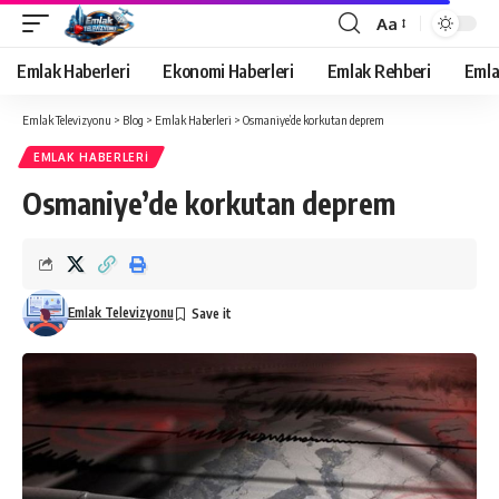
Aa
Yazı
Tipi
Emlak Haberleri
Ekonomi Haberleri
Emlak Rehberi
Emla
Yeniden
Boyutlandırıcı
Emlak Televizyonu
>
Blog
>
Emlak Haberleri
>
Osmaniye’de korkutan deprem
EMLAK HABERLERI
Osmaniye’de korkutan deprem
Emlak Televizyonu