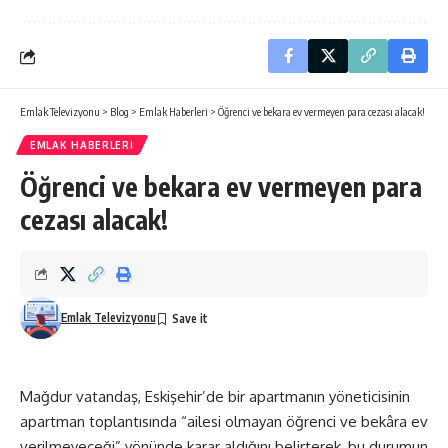
Emlak Televizyonu
>
Blog
>
Emlak Haberleri
>
Öğrenci ve bekara ev vermeyen para cezası alacak!
EMLAK HABERLERI
Öğrenci ve bekara ev vermeyen para
cezası alacak!
Emlak Televizyonu
Mağdur vatandaş, Eskişehir’de bir apartmanın yöneticisinin
apartman toplantısında “ailesi olmayan öğrenci ve bekâra ev
verilmeyeceği” yönünde karar aldığını belirterek, bu durumun