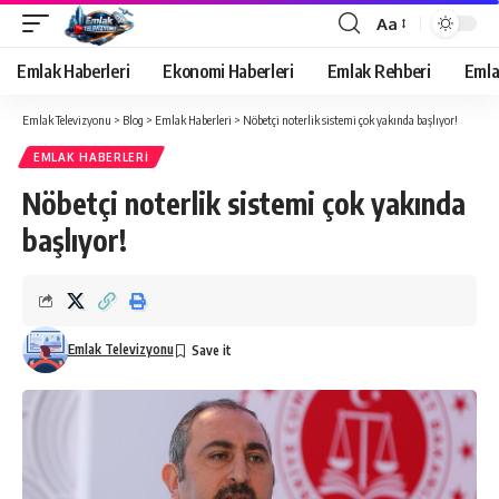
Aa
Yazı
Tipi
Emlak Haberleri
Ekonomi Haberleri
Emlak Rehberi
Emla
Yeniden
Boyutlandırıcı
Emlak Televizyonu
>
Blog
>
Emlak Haberleri
>
Nöbetçi noterlik sistemi çok yakında başlıyor!
EMLAK HABERLERI
Nöbetçi noterlik sistemi çok yakında
başlıyor!
Emlak Televizyonu