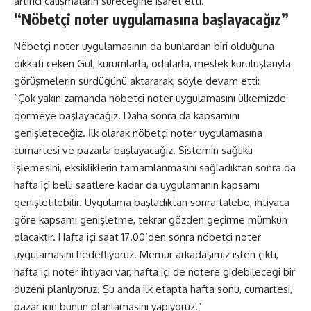
artırıcı çalışmaların süreceğine işaret etti.
“Nöbetçi noter uygulamasına başlayacağız”
Nöbetçi noter uygulamasının da bunlardan biri olduğuna
dikkati çeken Gül, kurumlarla, odalarla, meslek kuruluşlarıyla
görüşmelerin sürdüğünü aktararak, şöyle devam etti:
“Çok yakın zamanda nöbetçi noter uygulamasını ülkemizde
görmeye başlayacağız. Daha sonra da kapsamını
genişleteceğiz. İlk olarak nöbetçi noter uygulamasına
cumartesi ve pazarla başlayacağız. Sistemin sağlıklı
işlemesini, eksikliklerin tamamlanmasını sağladıktan sonra da
hafta içi belli saatlere kadar da uygulamanın kapsamı
genişletilebilir. Uygulama başladıktan sonra talebe, ihtiyaca
göre kapsamı genişletme, tekrar gözden geçirme mümkün
olacaktır. Hafta içi saat 17.00’den sonra nöbetçi noter
uygulamasını hedefliyoruz. Memur arkadaşımız işten çıktı,
hafta içi noter ihtiyacı var, hafta içi de notere gidebileceği bir
düzeni planlıyoruz. Şu anda ilk etapta hafta sonu, cumartesi,
pazar için bunun planlamasını yapıyoruz.”