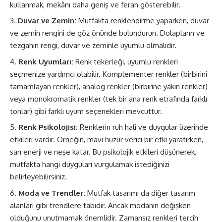
kullanmak, mekânı daha geniş ve ferah gösterebilir.
Duvar ve Zemin:
Mutfakta renklendirme yaparken, duvar
ve zemin rengini de göz önünde bulundurun. Dolapların ve
tezgahın rengi, duvar ve zeminle uyumlu olmalıdır.
Renk Uyumları:
Renk tekerleği, uyumlu renkleri
seçmenize yardımcı olabilir. Komplementer renkler (birbirini
tamamlayan renkler), analog renkler (birbirine yakın renkler)
veya monokromatik renkler (tek bir ana renk etrafında farklı
tonlar) gibi farklı uyum seçenekleri mevcuttur.
Renk Psikolojisi:
Renklerin ruh hali ve duygular üzerinde
etkileri vardır. Örneğin, mavi huzur verici bir etki yaratırken,
sarı enerji ve neşe katar. Bu psikolojik etkileri düşünerek,
mutfakta hangi duyguları vurgulamak istediğinizi
belirleyebilirsiniz.
Moda ve Trendler:
Mutfak tasarımı da diğer tasarım
alanları gibi trendlere tabidir. Ancak modanın değişken
olduğunu unutmamak önemlidir. Zamansız renkleri tercih