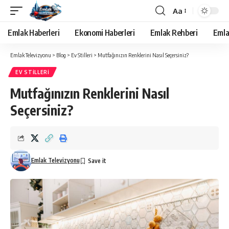
Aa
Yazı
Tipi
Emlak Haberleri
Ekonomi Haberleri
Emlak Rehberi
Emla
Yeniden
Boyutlandırıcı
Emlak Televizyonu
>
Blog
>
Ev Stilleri
>
Mutfağınızın Renklerini Nasıl Seçersiniz?
EV STILLERI
Mutfağınızın Renklerini Nasıl
Seçersiniz?
Emlak Televizyonu