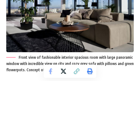
Front view of fashionable interior spacious room with large panoramic
window with incredible view on city and cozy grey sofa with pillows and green
flowerpots. Concept of modern interior.
Bir evin değeri, çeşitli faktörlerin kombinasyonuyla belirlenir.
Turk Emlak Haber Ajansı’ndan İlhan Çamkara’nın konuyla ilgili
yazısı.
İşte genellikle bir evin değerini etkileyen önemli
faktörler:
Konum:
Bir evin bulunduğu konum, en önemli
değerlendirme faktörlerinden biridir. İyi bir konum, ulaşım